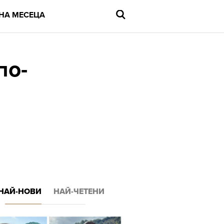
НА МЕСЕЦА
по-
Въведете
търсената
дума
и
натиснете
Enter
НАЙ-НОВИ
НАЙ-ЧЕТЕНИ