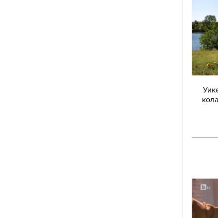
Уике
кола