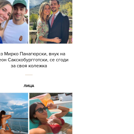
з Мирко Панагюрски, внук на
он Сакскобургготски, се сгоди
за своя колежка
ЛИЦА