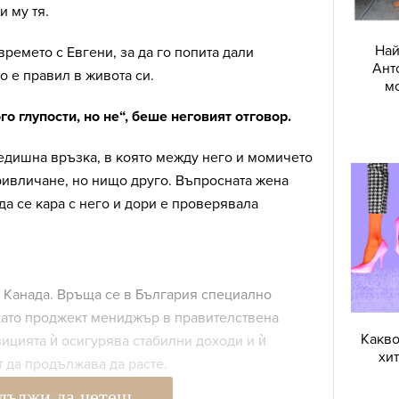
и му тя.
Най
времето с Евгени, за да го попита дали
Ант
о е правил в живота си.
мо
о глупости, но не“, беше неговият отговор.
едишна връзка, в която между него и момичето
ривличане, но нищо друго. Въпросната жена
 да се кара с него и дори е проверявала
, Канада. Връща се в България специално
 като проджект мениджър в правителствена
Какво
ицията ѝ осигурява стабилни доходи и ѝ
хи
 да продължава да расте.
дължи да четеш