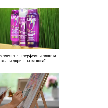
да постигнеш перфектни плажни
вълни дори с тънка коса?