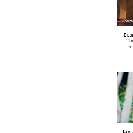
Въз
"Гл
д
Панди