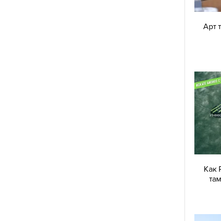
Арт 
Безпрецедентен ход на Евгени тази
седмица в „Ергенът“
Как 
там