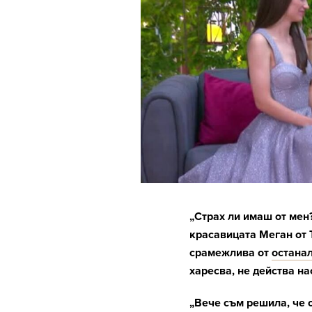
„Страх ли имаш от мен?
к
расавицата Меган от Т
срамежлива от
остана
харесва, не действа н
„Вече съм решила, че 