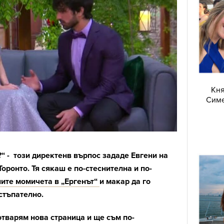
Кня
Симе
“ - този директенв върпос зададе Евгени на
оронто. Тя сякаш е по-стеснителна и по-
лите момичета в „Ергенът“
и макар да го
астъпателно.
отварям нова страница и ще съм по-