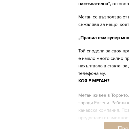
настъпателна“,
отговор
Меган се възползва от 
съжалява за нещо, коет
„Правил съм супер мног
Той сподели за своя пр
е имало много силно п
нахълтвала в стаята, за
телефона му.
КОЯ Е МЕГАН?
Меган живее в Торонто
заради Евгени. Работи
канадска компания. Поз
предоставя възможност
Про