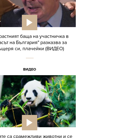
растният баща на участничка в
асът на България" разказва за
ъщеря си, плачейки (ВИДЕО)
ВИДЕО
те са срамежливи животни и се