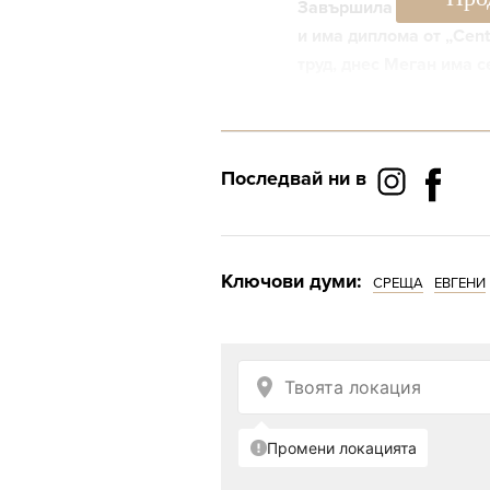
Завършила е „Междуна
и има диплома от „Cent
труд, днес Меган има 
езика.
Има право на канадско 
вярва в максимата, че „
Последвай ни в
се нуждае, за да се зав
Ключови думи:
СРЕЩА
ЕВГЕНИ