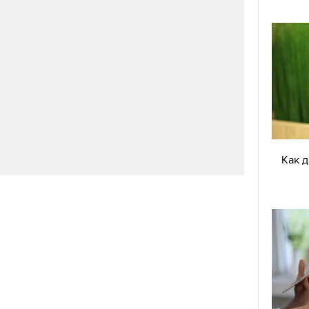
е жени и не толерира хора без амбиции и
още преди да разбере кой ще е „ергенът“, но
Как 
 е видяла, краката са ѝ се подкосили.
елигентен, напорист, харизматичен и
ежителна осанка, и смята, че и той бързо ще
 отиват.
"Ще ти скъсам чорапа!" Айлин и Валерия
от "Ергенът" се борят в слуз (ВИДЕО)