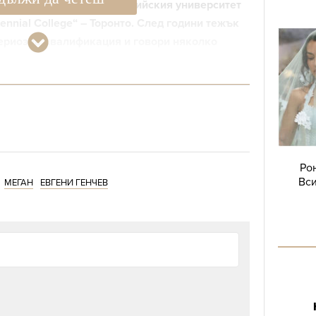
родни отношения“ в Софийския университет
ennial College“ – Торонто. След години тежък
сериозна квалификация и говори няколко
гражданство, но отказва да го вземе, защото
човек обикаля света в търсене на това, от което
ърне и да го намери вкъщи“.
Ро
Вси
МЕГАН
ЕВГЕНИ ГЕНЧЕВ