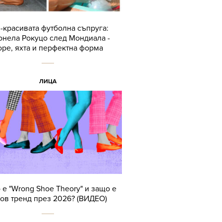
-красивата футболна съпруга:
онела Рокуцо след Мондиала -
ре, яхта и перфектна форма
ЛИЦА
 е "Wrong Shoe Theory" и защо е
тов тренд през 2026? (ВИДЕО)