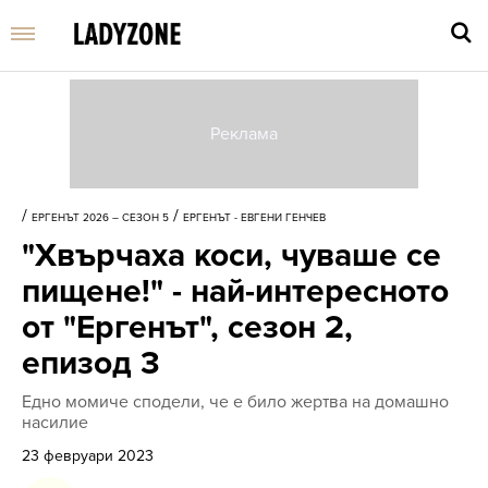
Въве
търс
/
/
ЕРГЕНЪТ 2026 – СЕЗОН 5
ЕРГЕНЪТ - ЕВГЕНИ ГЕНЧЕВ
дума
"Хвърчаха коси, чуваше се
и
нати
пищене!" - най-интересното
Enter
от "Ергенът", сезон 2,
епизод 3
Едно момиче сподели, че е било жертва на домашно
насилие
23 февруари 2023