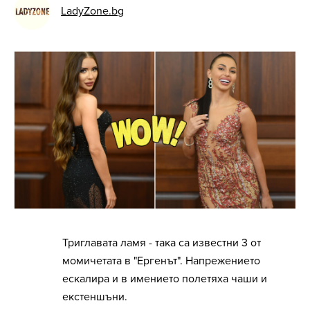
LadyZone.bg
Триглавата ламя - така са известни 3 от
момичетата в "Ергенът". Напрежението
ескалира и в имението полетяха чаши и
екстеншъни.