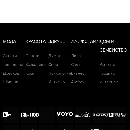
МОДА
КРАСОТА
ЗДРАВЕ
ЛАЙФСТАЙЛ
ДОМ И
СЕМЕЙСТВО
Съвети
Съвети
Диети
Лица
Тенденции
Козметика
Спорт
Свят
Рецепти
Дрескод
Коса
Психология
Бизнес
Градина
Шопинг
Интимно
Артbox
Интериор