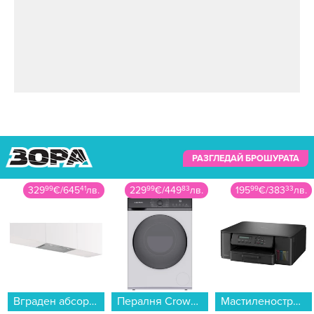
РАЗГЛЕДАЙ БРОШУРАТА
329
99
€
/
645
41
лв.
229
99
€
/
449
83
лв.
195
99
€
/
383
33
лв.
Вграден абсорбатор Bosch DLN56AC50...
Пералня Crown CWM80J12BLDC , 1200 об./мин., 8.00 kg, A...
Мастиленоструен принтер Brother DCP-T530DW , Мастиленоструйна...