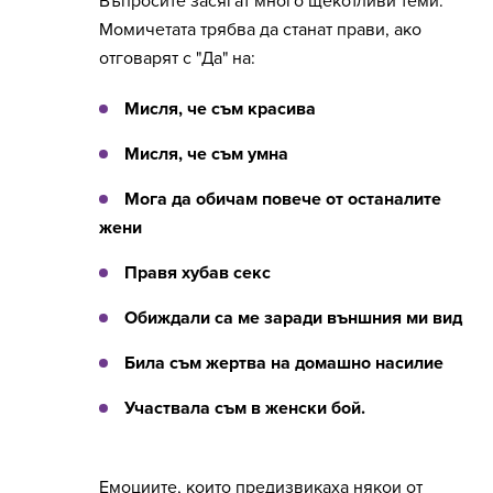
Въпросите засягат много щекотливи теми.
Момичетата трябва да станат прави, ако
отговарят с "Да" на:
Мисля, че съм красива
Мисля, че съм умна
Мога да обичам повече от останалите
жени
Правя хубав секс
Обиждали са ме заради външния ми вид
Била съм жертва на домашно насилие
Участвала съм в женски бой.
Емоциите, които предизвикаха някои от