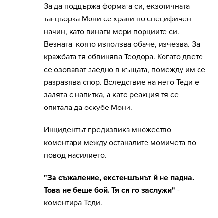
За да поддържа формата си, екзотичната
танцьорка Мони се храни по специфичен
начин, като винаги мери порциите си.
Везната, която използва обаче, изчезва. За
кражбата тя обвинява Теодора. Когато двете
се озовават заедно в къщата, помежду им се
разразява спор. Вследствие на него Теди е
залята с напитка, а като реакция тя се
опитала да оскубе Мони.
Инцидентът предизвика множество
коментари между останалите момичета по
повод насилието.
"За съжаление, екстеншънът й не падна.
Това не беше бой. Тя си го заслужи"
-
коментира Теди.