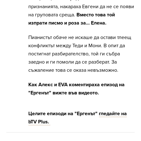
признанията, накараха Евгени да не се появи
на груповата среща.
Вместо това той
изпрати писмо и роза за... Елена.
Пианистът обаче не искаше да остави тлеещ
конфликтът между Теди и Мони. В опит да
постигнат разбирателство, той ги събра
заедно и ги помоли да се разберат. За
съжаление това се оказа невъзможно.
Как Алекс и EVA коментираха епизод на
"Ергенът" вижте във видеото.
Целите епизоди на "Ергенът"
гледайте на
bTV Plus.