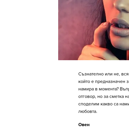
Съзнателно или не, всяк
който е предназначен з
намира в момента? Въпр
отговор, но за сметка 
споделим какво са нами
любовта.
Овен