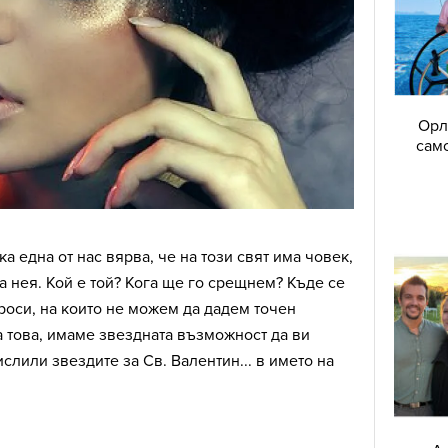
Орл
само
а една от нас вярва, че на този свят има човек,
а нея. Кой е той? Кога ще го срещнем? Къде се
оси, на които не можем да дадем точен
на това, имаме звездната възможност да ви
слили звездите за Св. Валентин... в името на