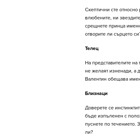
Скептични сте относно
влюбените, ни звездите
срещнете принца именн
отворите ли сърцето си
Телец
На представителите на 
не желаят изненади, а д
Валентин обещава имен
Близнаци
Доверете се инстинктит
бъде изпъленен с полож
пуснете по течението. 
ли?