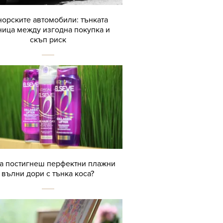
орските автомобили: тънката
ница между изгодна покупка и
скъп риск
да постигнеш перфектни плажни
вълни дори с тънка коса?