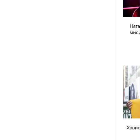
Ната
миси
Хавие