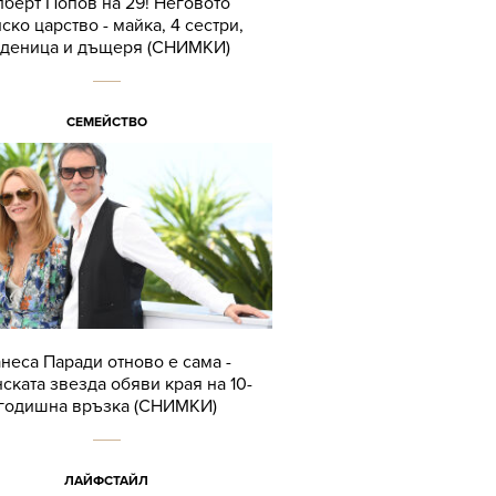
берт Попов на 29! Неговото
ско царство - майка, 4 сестри,
оденица и дъщеря (СНИМКИ)
СЕМЕЙСТВО
неса Паради отново е сама -
ската звезда обяви края на 10-
годишна връзка (СНИМКИ)
ЛАЙФСТАЙЛ