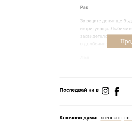
Рак
За раците денят ще бъд
интригуваща. Любимите
засвидетелстват чувств
Про
в дълбочината си.
Лъв
Мислите си, че и тази 
телевизора вкъщи, но т
за приятни изненади и
Последвай ни в
Дева
Денят за Девите ще бъ
Ключови думи:
ХОРОСКОП
СВЕ
зависи да отделят време
всичко от себе си, за д