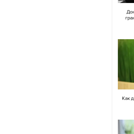
Дон
гра
Как 