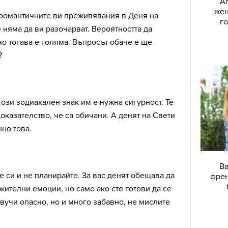
Ал
жен
 романтичните ви преживявания в Деня на
г
 няма да ви разочарват. Вероятността да
о тогава е голяма. Въпросът обаче е ще
?
този зодиакален знак им е нужна сигурност. Те
оказателство, че са обичани. А денят на Свети
но това.
Ва
е си и не планирайте. За вас денят обещава да
френ
ителни емоции, но само ако сте готови да се
Звучи опасно, но и много забавно, не мислите