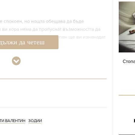
е спокоен, но нощта обещава да бъде
 ви хора няма да пропуснат възможността да
ата си, които до голяма степен ще ви изненадат
дължи да четеш
Стопа
година ще прекарате Денят на влюбените пред
ози път сте сбъркали. Лъвиците да се подготвят
 романтични мигове.
де изключително динамичен. От тях обаче
ТИ ВАЛЕНТИН
ЗОДИИ
 за любимите си хора, които са готови да дадат
а ги ощастливят.