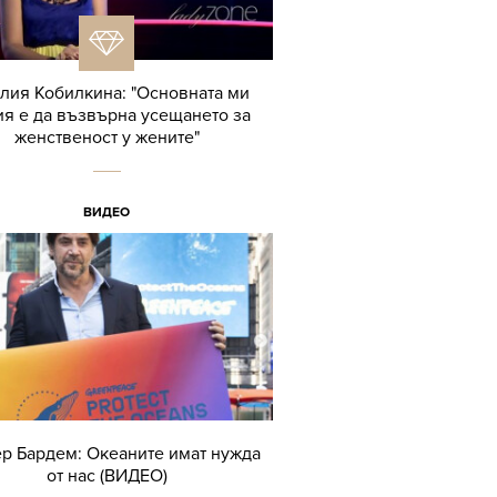
лия Кобилкина: "Основната ми
я е да възвърна усещането за
женственост у жените"
ВИДЕО
р Бардем: Океаните имат нужда
от нас (ВИДЕО)