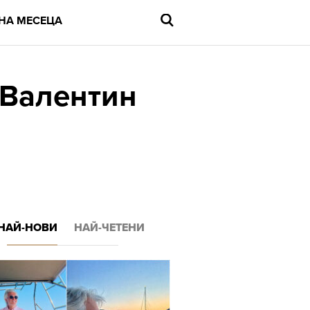
НА МЕСЕЦА
 Валентин
Въведете
търсената
дума
и
натиснете
Enter
НАЙ-НОВИ
НАЙ-ЧЕТЕНИ