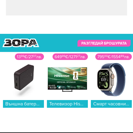
РАЗГЛЕДАЙ БРОШУРАТА
13
99
€
/
27
37
лв.
649
99
€
/
1271
27
лв.
795
00
€
/
1554
89
лв.
Външна батерия Hama 201712, "Colour 10" тъмно лилаво 10000 mAh...
Телевизор Hisense 65E8S , 164 см, 3840x2160 UHD-4K , 65 inch, Mini LED , Smart TV , VIDAA...
Смарт часовник Apple Watch Ultra 3 49mm Nat/Blue Trail Loop M/L mewu4 , 1.98...