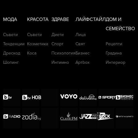
МОДА
КРАСОТА
ЗДРАВЕ
ЛАЙФСТАЙЛ
ДОМ И
СЕМЕЙСТВО
Съвети
Съвети
Диети
Лица
Тенденции
Козметика
Спорт
Свят
Рецепти
Дрескод
Коса
Психология
Бизнес
Градина
Шопинг
Интимно
Артbox
Интериор