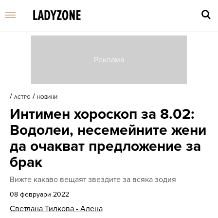
Въве
търс
/
/
АСТРО
НОВИНИ
дума
Интимен хороскоп за 8.02:
и
нати
Водолеи, несемейните жени
Enter
да очакват предложение за
брак
Вижте какаво вещаят звездите за всяка зодия
08 февруари 2022
Светлана Тилкова - Алена