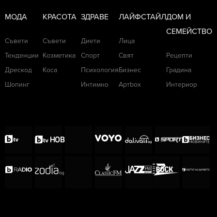
МОДА
КРАСОТА
ЗДРАВЕ
ЛАЙФСТАЙЛ
ДОМ И
СЕМЕЙСТВО
Съвети
Съвети
Диети
Лица
Тенденции
Козметика
Спорт
Свят
Рецепти
Дрескод
Коса
Психология
Бизнес
Градина
Шопинг
Интимно
Артbox
Интериор