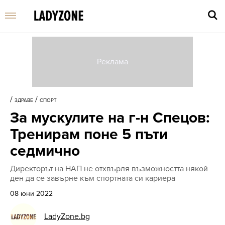
Въве
търс
/
/
ЗДРАВЕ
СПОРТ
дума
За мускулите на г-н Спецов:
и
нати
Тренирам поне 5 пъти
Enter
седмично
Директорът на НАП не отхвърля възможността някой
ден да се завърне към спортната си кариера
08 юни 2022
LadyZone.bg