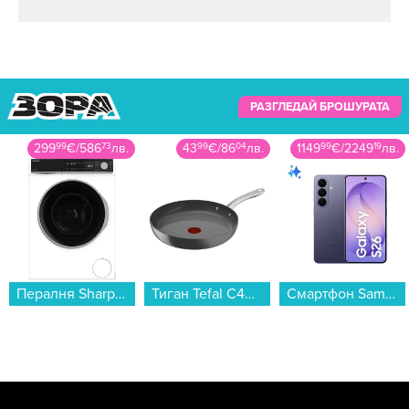
РАЗГЛЕДАЙ БРОШУРАТА
43
99
€
/
86
04
лв.
1149
99
€
/
2249
19
лв.
179
99
€
/
352
03
лв.
Тиган Tefal C4240743 Renew+ 30cm...
Смартфон Samsung GALAXY S26+ 512GB VIOLET SM-S947BZVG , 12 GB, 512 GB...
Бойлер Tesy Bilight GCHL 80 44 30 B12 TSR , 3 , 80 , C , Хоризонтален...