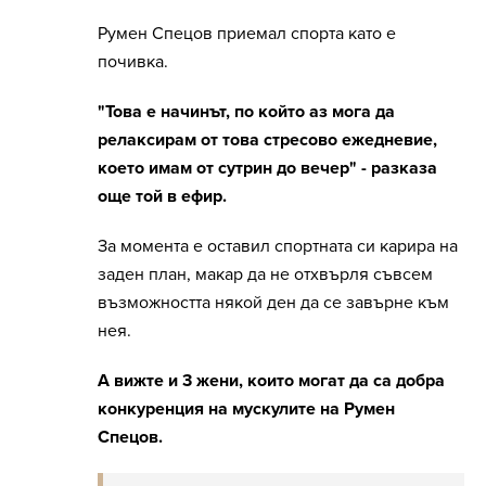
Румен Спецов приемал спорта като е
почивка.
"Това е начинът, по който аз мога да
релаксирам от това стресово ежедневие,
което имам от сутрин до вечер" - разказа
още той в ефир.
За момента е оставил спортната си карира на
заден план, макар да не отхвърля съвсем
възможността някой ден да се завърне към
нея.
А вижте и 3 жени, които могат да са добра
конкуренция на мускулите на Румен
Спецов.