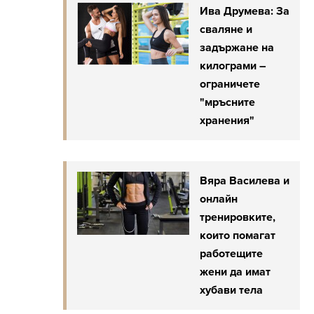
Ива Друмева: За
сваляне и
задържане на
килограми –
ограничете
"мръсните
хранения"
Вяра Василева и
онлайн
тренировките,
които помагат
работещитe
жени да имат
хубави тела