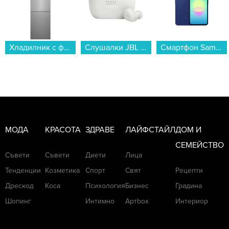
Хладилник с фризер AEG RCB736E7MX*** , 367 l, E , No Frost , Инокс...
Слушалки JBL JBL WAVE BUDS 2 JBLWBUDS2WHT...
Смартфон Samsung GALAXY A27 5G 128/6 BLUE SM-A276BZBB , 128 GB, 6 GB...
МОДА
КРАСОТА
ЗДРАВЕ
ЛАЙФСТАЙЛ
ДОМ И
СЕМЕЙСТВО
Съвети
Съвети
Диети
Лица
Тенденции
Козметика
Спорт
Свят
Рецепти
Дрескод
Коса
Психология
Бизнес
Градина
Шопинг
Интимно
Артbox
Интериор