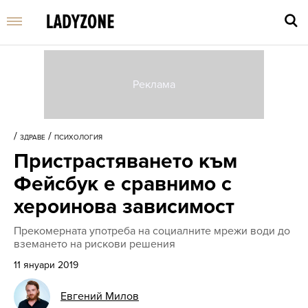
Въве
търс
/
/
ЗДРАВЕ
ПСИХОЛОГИЯ
дума
Пристрастяването към
и
нати
Фейсбук е сравнимо с
Enter
хероинова зависимост
Прекомерната употреба на социалните мрежи води до
вземането на рискови решения
11 януари 2019
Евгений Милов