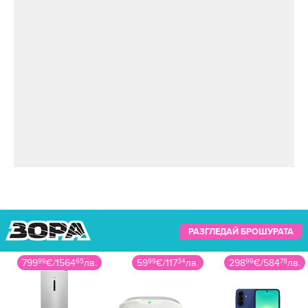
РАЗГЛЕДАЙ БРОШУРАТА
799
99
€
/
1564
65
лв.
59
99
€
/
117
34
лв.
298
99
€
/
584
78
лв.