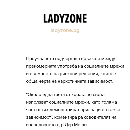
Проучването подчертава връзката между
прекомерната употреба на социалните мрежи
и вземането на рискови решения, която е
обща черта на наркотичната зависимост.
"Около една трета от хората по света
използват социалните мрежи, като голяма
част от тях демонстрират признаци на тежка
зависимост", коментира ръководителят на
изследването д-р Дар Меши.