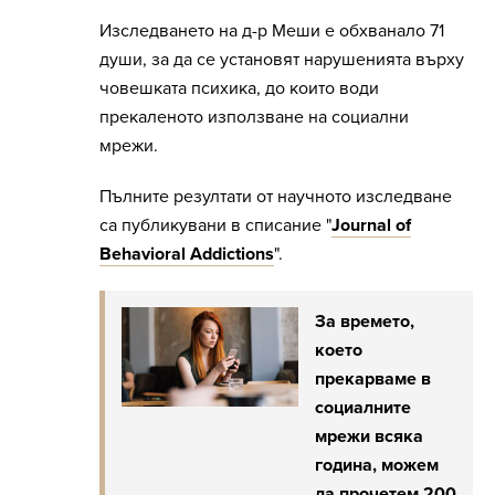
Изследването на д-р Меши е обхванало 71
души, за да се установят нарушенията върху
човешката психика, до които води
прекаленото използване на социални
мрежи.
Пълните резултати от научното изследване
са публикувани в списание "
Journal of
Behavioral Addictions
".
За времето,
което
прекарваме в
социалните
мрежи всяка
година, можем
да прочетем 200