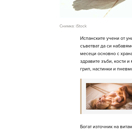
Снимка: iStock
Испанските учени от ун
съветват да си набавям
месеци основно с храна
здравите зъби, кости и
грип, настинки и пневм
Богат източник на вита