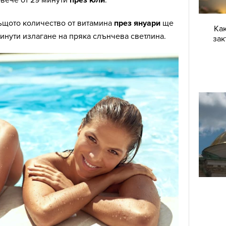
овече от 29 минути
през юли
.
същото количество от витамина
през януари
ще
Как
инути излагане на пряка слънчева светлина.
зак