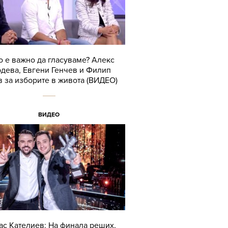
 е важно да гласуваме? Алекс
дева, Евгени Генчев и Филип
в за изборите в живота (ВИДЕО)
ВИДЕО
ас Кателиев: На финала реших,