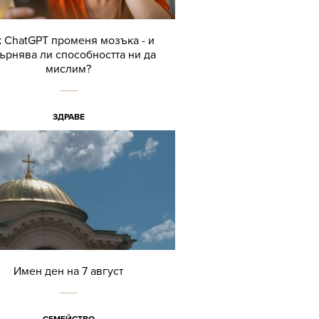
 ChatGPT променя мозъка - и
ърнява ли способността ни да
мислим?
ЗДРАВЕ
Имен ден на 7 август