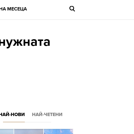
НА МЕСЕЦА
 нужната
Въведете
търсената
дума
и
натиснете
Enter
НАЙ-НОВИ
НАЙ-ЧЕТЕНИ