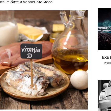
ата, гъбите и червеното месо.
EXE 
кул