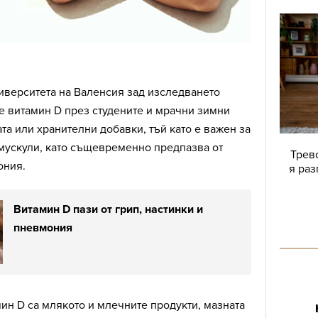
иверситета на Валенсия зад изследването
е витамин D през студените и мрачни зимни
та или хранителни добавки, тъй като е важен за
 мускули, като същевременно предпазва от
Трево
ония.
я раз
Витамин D пази от грип, настинки и
пневмония
мин D са млякото и млечните продукти, мазната