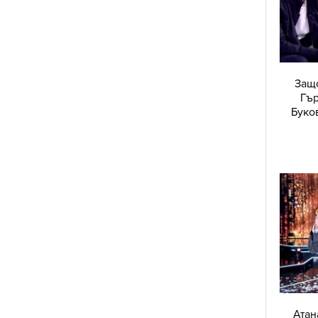
Защо
Гър
Буко
Атан