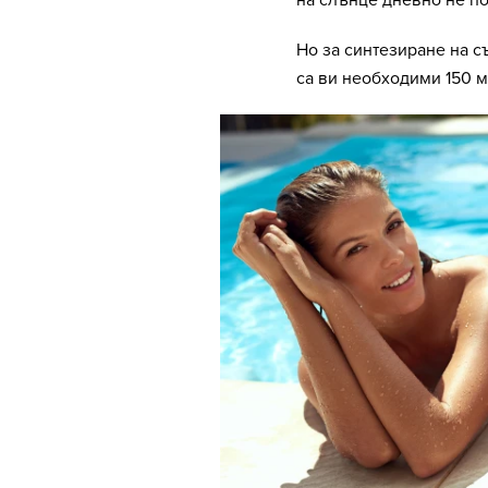
на слънце дневно не п
Но за синтезиране на 
са ви необходими 150 м