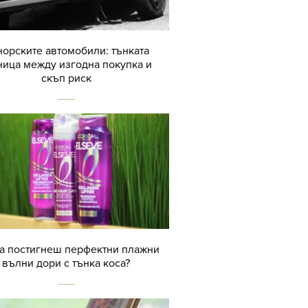
орските автомобили: тънката
ница между изгодна покупка и
скъп риск
да постигнеш перфектни плажни
вълни дори с тънка коса?