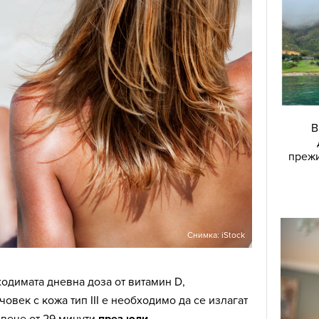
В
прежи
Снимка: iStock
ходимата дневна доза от витамин D,
овек с кожа тип III е необходимо да се излагат