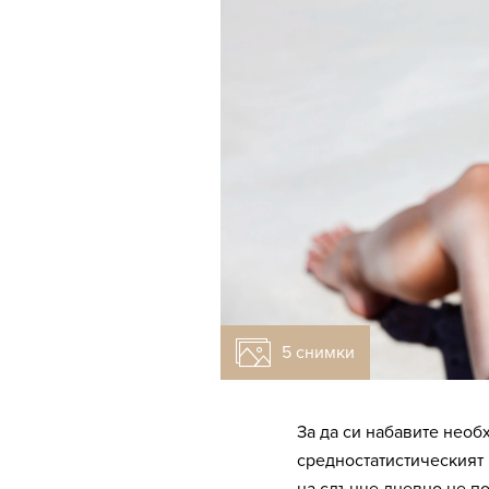
5 снимки
За да си набавите необ
средностатистическият ч