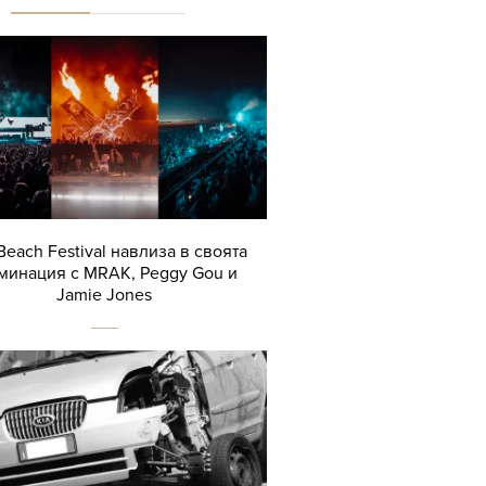
Beach Festival навлиза в своята
минация с MRAK, Peggy Gou и
Jamie Jones