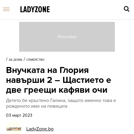
Въве
търс
/
/
ЗА ДОМА
СЕМЕЙСТВО
дума
Внучката на Глория
и
нати
навърши 2 – Щастието е
Enter
две греещи кафяви очи
Детето бе кръстено Галина, защото именно това е
рожденото име на певицата
03 март 2023
LadyZone.bg