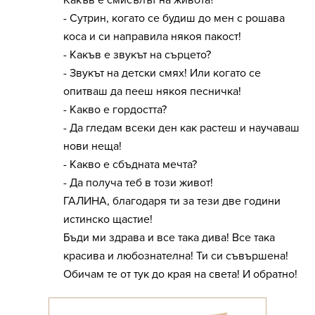
- Сутрин, когато се будиш до мен с рошава
коса и си направила някоя пакост!
- Какъв е звукът на сърцето?
- Звукът на детски смях! Или когато се
опитваш да пееш някоя песничка!
- Какво е гордостта?
- Да гледам всеки ден как растеш и научаваш
нови неща!
- Какво е сбъдната мечта?
- Да получа теб в този живот!
ГАЛИНА, благодаря ти за тези две години
истинско щастие!
Бъди ми здрава и все така дива! Все така
красива и любознателна! Ти си съвършена!
Обичам те от тук до края на света! И обратно!