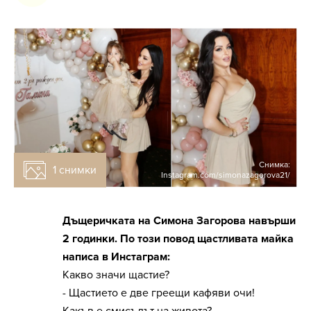
Снимка:
1 снимки
Instagram.com/simonazagorova21/
Дъщеричката на Симона Загорова навърши
2 годинки. По този повод щастливата майка
написа в Инстаграм:
Какво значи щастие?
- Щастието е две греещи кафяви очи!
Какъв е смисълът на живота?