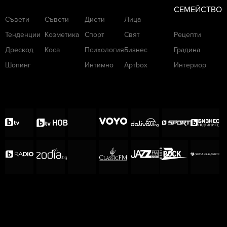
СЕМЕЙСТВО
Съвети
Съвети
Диети
Лица
Тенденции
Козметика
Спорт
Свят
Рецепти
Дрескод
Коса
Психология
Бизнес
Градина
Шопинг
Интимно
Артbox
Интериор