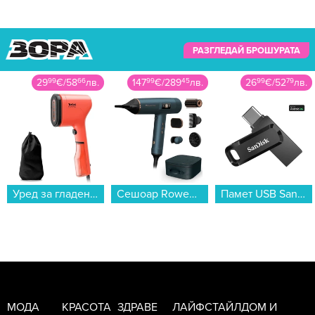
РАЗГЛЕДАЙ БРОШУРАТА
147
99
€
/
289
45
лв.
26
99
€
/
52
79
лв.
78
99
€
/
154
5
лв.
Сешоар Rowenta HY9430E0 Maestria...
Памет USB SanDisk Ultra Dual USB-C/USB 3.1 128GB SDDDC3-128G-G46...
Монитор ACER SA242YH1bi UM.QS2EE.109 , 23.80...
МОДА
КРАСОТА
ЗДРАВЕ
ЛАЙФСТАЙЛ
ДОМ И