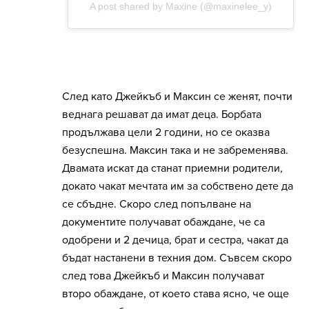
След като Джейкъб и Максин се женят, почти
веднага решават да имат деца. Борбата
продължава цели 2 години, но се оказва
безуспешна. Максин така и не забременява.
Двамата искат да станат приемни родители,
докато чакат мечтата им за собствено дете да
се сбъдне. Скоро след попълване на
документите получават обаждане, че са
одобрени и 2 дечица, брат и сестра, чакат да
бъдат настанени в техния дом. Съвсем скоро
след това Джейкъб и Максин получават
второ обаждане, от което става ясно, че още