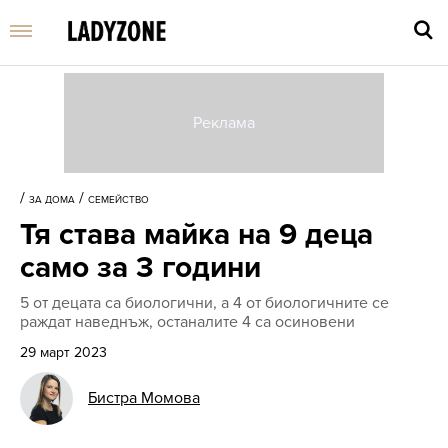
Въве
търс
/
/
ЗА ДОМА
СЕМЕЙСТВО
дума
Тя става майка на 9 деца
и
нати
само за 3 години
Enter
5 от децата са биологични, а 4 от биологичните се
раждат наведнъж, останалите 4 са осиновени
29 март 2023
Бистра Момова