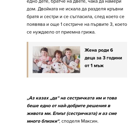
едно дете, братче на двете, чака да намери
дом. Двойката не искала да разделя кръвни
братя и сестри и се съгласила, след което се
появява и още 1 сестриче на първите 3, което
се нуждаело от приемна грижа.
Жена роди 6
деца за 3 години
от 1 мъж
„Аз казах „да“ на сестричката им и това
беше едно от най-добрите решения в
живота ми. Елиът (сестричката) и аз сме
много близки“
, споделя Максин.