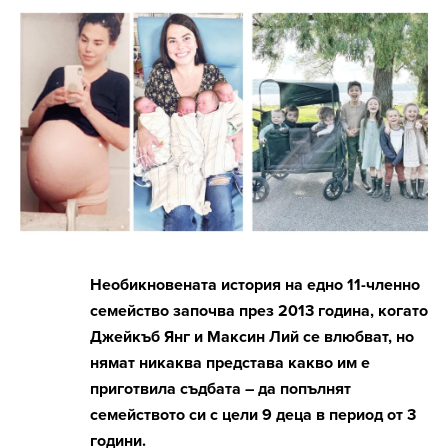
Необикновената история на едно 11-членно
семейство започва през 2013 година, когато
Джейкъб Янг и Максин Лий се влюбват, но
нямат никаква представа какво им е
приготвила съдбата – да попълнят
семейството си с цели 9 деца в период от 3
години.