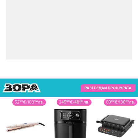
РАЗГЛЕДАЙ БРОШУРАТА
52
99
€
/
103
64
лв.
245
99
€
/
481
12
лв.
69
99
€
/
136
89
лв.