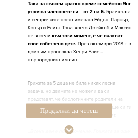
Така за съвсем кратко време семейство Янг
утроява членовете си – от 2 на 6.
Братчетата
и сестричките носят имената Ейдън, Паркър,
Конър и Елиът. Това, което Джейкъб и Максин
не знаели
към този момент, е че очакват
свое собствено дете.
През октомври 2018 г. в
дома им проплакал Хенри Елис –
първородният им син.
Грижата за 5 деца не била никак лесна
задача, но двамата не можели да си
представят, че биологичните родители на
„приемните“ им деца ще се появят и ще си ги
Продължи да четеш
вземат, затова решават да ги осиновят.
„Всеки ден е приключение. Грижата за още