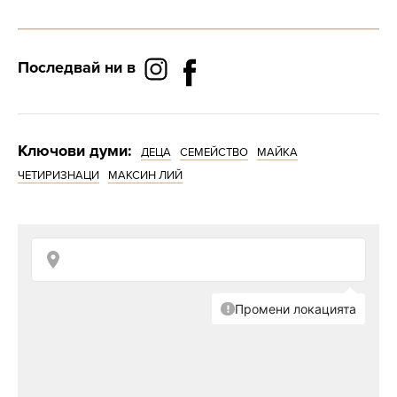
едно дете е предизвикателство, но не бих го
заменила за нищо на света“,
казва Максин
Лий.
Последвай ни в
В забързаното ежедневие и грижата за
всички 5 деца,
Максин разбира, че отново е
бременна. Този път изненадата била повече
Ключови думи:
ДЕЦА
СЕМЕЙСТВО
МАЙКА
от голяма, когато рутинният преглед на
ЧЕТИРИЗНАЦИ
МАКСИН ЛИЙ
ехограф показал 4 бебета.
„Надявахме се на още 1 бебе, с което да
завършим нашето семейство, а нашите
молитви бяха умножени по 4“,
заявява
щастливата многодетна майка.