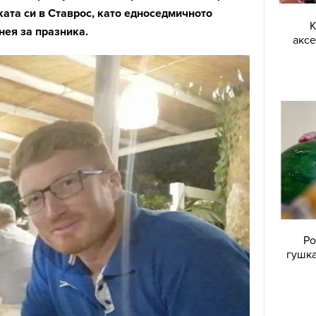
ката си в Ставрос, като едноседмичното
К
нея за празника.
аксе
Ро
гушка