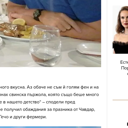
Ест
Пор
много вкусна. Аз обаче не съм й голям фен и на
пнах свинска пържола, която също беше много
е в нашето детство“ – сподели пред
 е получил обаждания за празника от Чавдар,
 Гечо и други фермери.