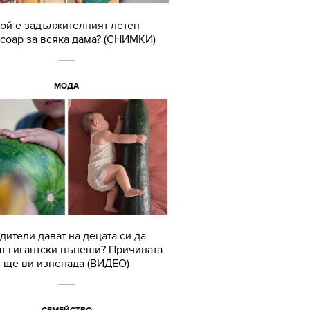
ой е задължителният летен
соар за всяка дама? (СНИМКИ)
МОДА
дители дават на децата си да
т гигантски пъпеши? Причината
ще ви изненада (ВИДЕО)