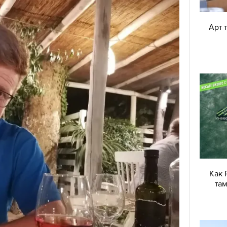
Арт 
Как 
там