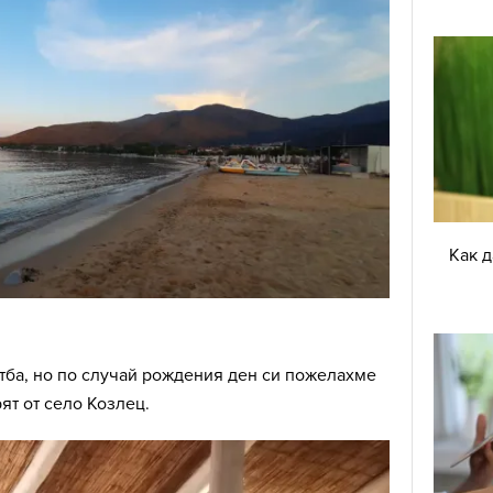
Как 
тба, но по случай рождения ден си пожелахме
ят от село Козлец.