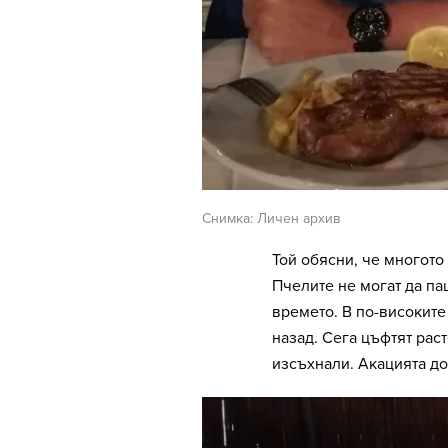
Снимка: Личен архив
Той обясни, че многото
Пчелите не могат да па
времето. В по-високите
назад. Сега цъфтят рас
изсъхнали. Акацията до