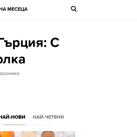
НА МЕСЕЦА
Гърция: С
юлка
Въведете
търсената
дума
и
 празника
натиснете
Enter
НАЙ-НОВИ
НАЙ-ЧЕТЕНИ