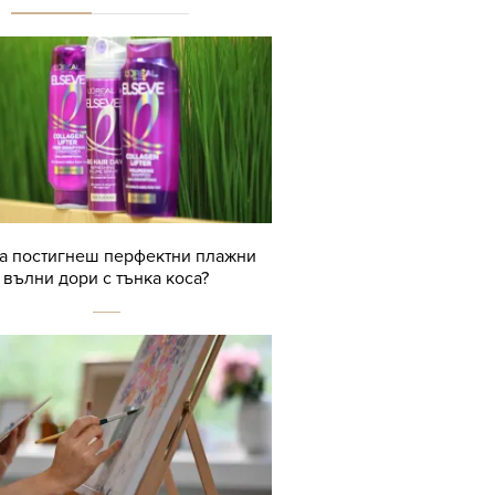
да постигнеш перфектни плажни
вълни дори с тънка коса?