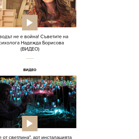
водът не е война! Съветите на
сихолога Надежда Борисова
(ВИДЕО)
ВИДЕО
 от светлина", арт инсталацията