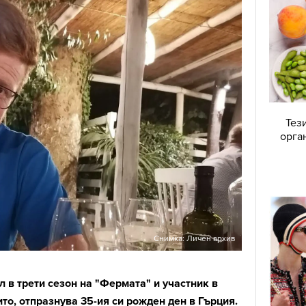
Тез
орга
Снимка: Личен архив
л в трети сезон на "Фермата" и участник в
то, отпразнува 35-ия си рожден ден в Гърция.