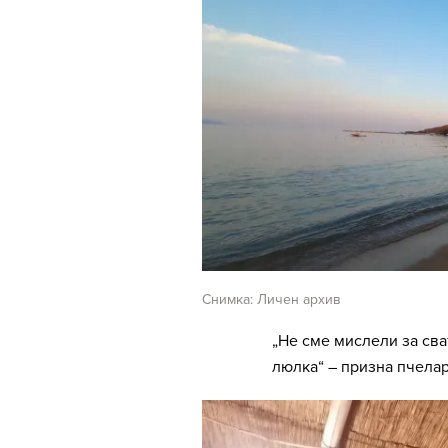
Снимка: Личен архив
„Не сме мислели за сва
люлка“ – призна пчелар