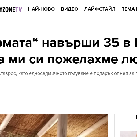
НАЙ-НОВО
ВИДЕО
ЛАЙФСТАЙЛ
ТЕМА 
рмата“ навърши 35 в 
а ми си пожелахме л
 Ставрос, като едноседмичното пътуване е подарък от нея за