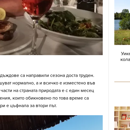
Уике
кола
 дъждове са направили сезона доста труден.
шуват нормално, а и всичко е изместено във
 части на страната природата е с един месец
тения, които обикновено по това време са
ри е цъфнала за втори път.