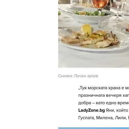
Снимка: Личен архив
„Тук морската храна е 
празничната вечеря ха
добра – като едно врем
LadyZone.bg
Яни, който
Гуспата, Милена, Лили,