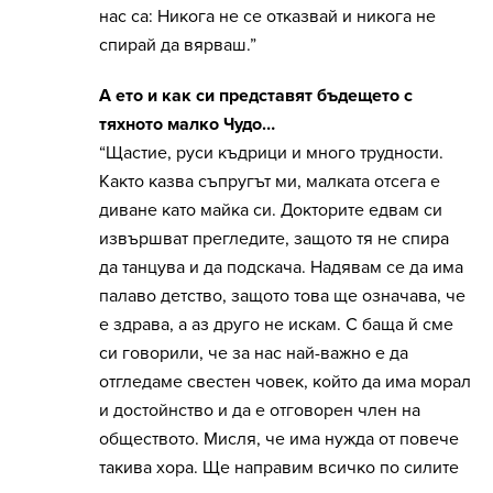
нас са: Никога не се отказвай и никога не
спирай да вярваш.”
А ето и как си представят бъдещето с
тяхното малко Чудо…
“Щастие, руси къдрици и много трудности.
Както казва съпругът ми, малката отсега е
диване като майка си. Докторите едвам си
извършват прегледите, защото тя не спира
да танцува и да подскача. Надявам се да има
палаво детство, защото това ще означава, че
е здрава, а аз друго не искам. С баща й сме
си говорили, че за нас най-важно е да
отгледаме свестен човек, който да има морал
и достойнство и да е отговорен член на
обществото. Мисля, че има нужда от повече
такива хора. Ще направим всичко по силите