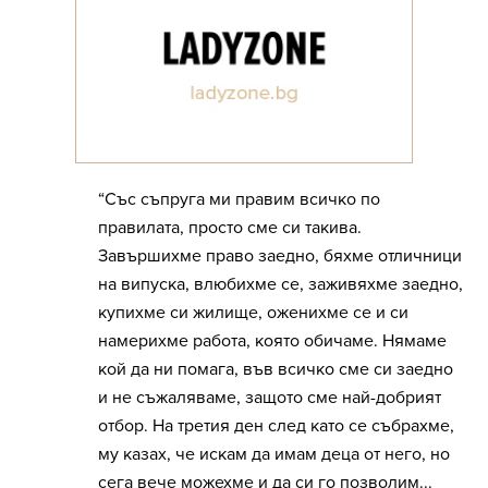
“Със съпруга ми правим всичко по
правилата, просто сме си такива.
Завършихме право заедно, бяхме отличници
на випуска, влюбихме се, заживяхме заедно,
купихме си жилище, оженихме се и си
намерихме работа, която обичаме. Нямаме
кой да ни помага, във всичко сме си заедно
и не съжаляваме, защото сме най-добрият
отбор. На третия ден след като се събрахме,
му казах, че искам да имам деца от него, но
сега вече можехме и да си го позволим...