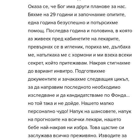
Оказа се, че Бог има други планове за нас.
Бяхме на 29 години и започнахме опитите,
една година безуспешно и потърсихме
помощ. Последва година и половина, в която
аз живеех пред кабинетите на лекарите,
превърнах се в игленик, пориха ме, дълбаха
ме, натъпкаха ме с хормони и ми взеха всеки
секрет, който притежавам. Накрая стигнахме
до вариант инвитро. Подготвихме
документите и зачакахме следващия цикъл,
за да направим последното необходимо
изследване и да кандидатстваме по Фонда...
но той така и не дойде. Нашето малко
персонално чудо! Напук на шансовете, напук
на прогнозите на всички лекари, нашето
бебе най-накрая ни избра. Това щастие си
заслужава всичко преживяно. Изводите за