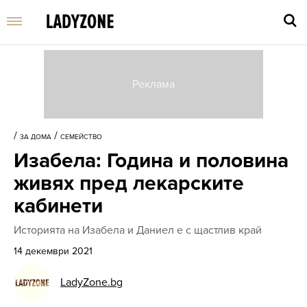
Въве
търс
/
/
ЗА ДОМА
СЕМЕЙСТВО
дума
Изабела: Година и половина
и
нати
живях пред лекарските
Enter
кабинети
Историята на Изабела и Даниел e с щастлив край
14 декември 2021
LadyZone.bg