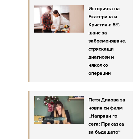
Историята на
Екатерина и
Кристиян: 5%
шанс за
забременяване,
стряскащи
диагнози и
няколко
операции
Петя Дикова за
новия си филм
„Направи го
сега: Приказка
за бъдещето“