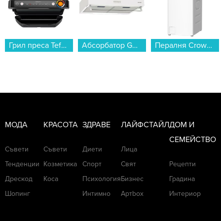
Грил преса Tefal GC717810 OptiGrill+...
Абсорбатор Gorenje WHU629EW/M...
Пералня Crown CTL6012W , 1200 об./мин., 6.00 kg, C , Бял...
МОДА
КРАСОТА
ЗДРАВЕ
ЛАЙФСТАЙЛ
ДОМ И
СЕМЕЙСТВО
Съвети
Съвети
Диети
Лица
Тенденции
Козметика
Спорт
Свят
Рецепти
Дрескод
Коса
Психология
Бизнес
Градина
Шопинг
Интимно
Артbox
Интериор