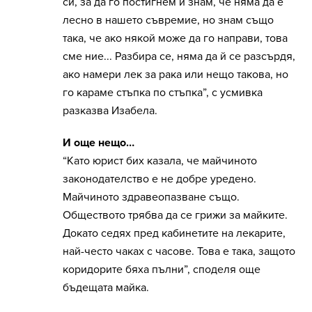
си, за да го постигнем и знам, че няма да е
лесно в нашето съвремие, но знам също
така, че ако някой може да го направи, това
сме ние... Разбира се, няма да й се разсърдя,
ако намери лек за рака или нещо такова, но
го караме стъпка по стъпка”, с усмивка
разказва Изабела.
И още нещо…
“Като юрист бих казала, че майчиното
законодателство е не добре уредено.
Майчиното здравеопазване също.
Обществото трябва да се грижи за майките.
Докато седях пред кабинетите на лекарите,
най-често чаках с часове. Това е така, защото
коридорите бяха пълни”, споделя още
бъдещата майка.