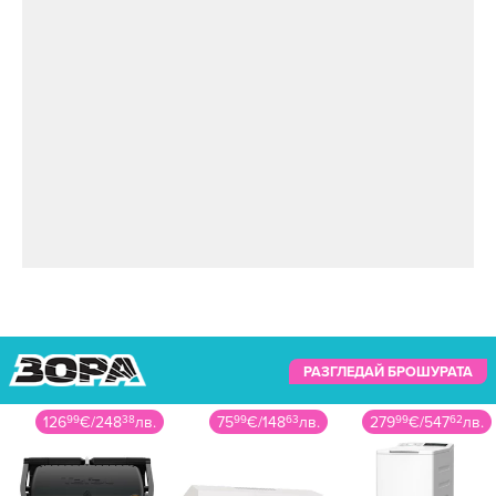
РАЗГЛЕДАЙ БРОШУРАТА
126
99
€
/
248
38
лв.
75
99
€
/
148
63
лв.
279
99
€
/
547
62
лв.