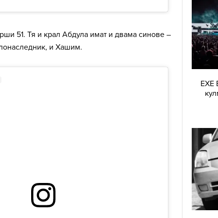
рши 51. Тя и крал Абдула имат и двама синове –
олонаследник, и Хашим.
EXE 
кул