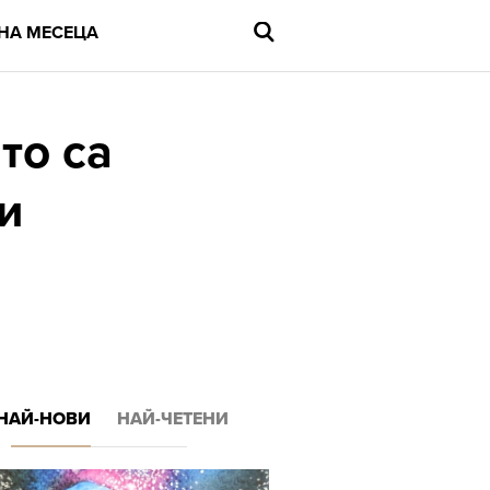
НА МЕСЕЦА
то са
и
Въведете
търсената
дума
и
натиснете
Enter
НАЙ-НОВИ
НАЙ-ЧЕТЕНИ