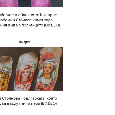
зборите в облеклото: Как проф.
юбомир Стойков коментира
ния вид на политиците (ВИДЕО)
ВИДЕО
я Стоянова - българката, която
ува върху птичи пера (ВИДЕО)