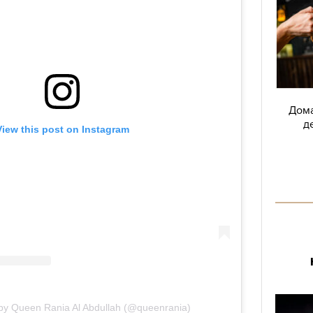
Дома
д