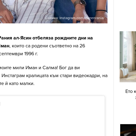
Снимка: Instagram.com/queenrania/
ания ал-Ясин отбеляза рождните дни на
Иман
, които са родени съответно на 26
септември 1996 г.
моите мили Иман и Салма! Бог да ви
в Инстаграм кралицата към стари видеокадри, на
е й като малки.
Ето 