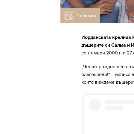
1 снимки
Йорданската кралица Р
дъщерите си Салма и 
септември 2000 г. и 27 
„Честит рожден ден на 
благослови!“ – написа 
които виждаме дъщерит