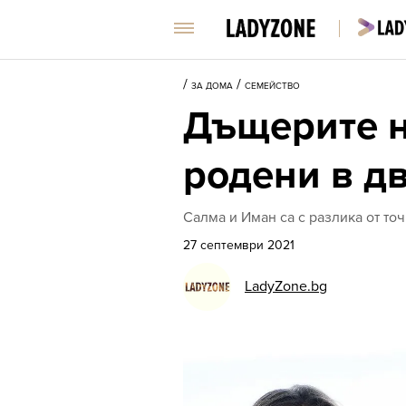
/
/
ЗА ДОМА
СЕМЕЙСТВО
Дъщерите н
родени в д
Салма и Иман са с разлика от то
27 септември 2021
LadyZone.bg