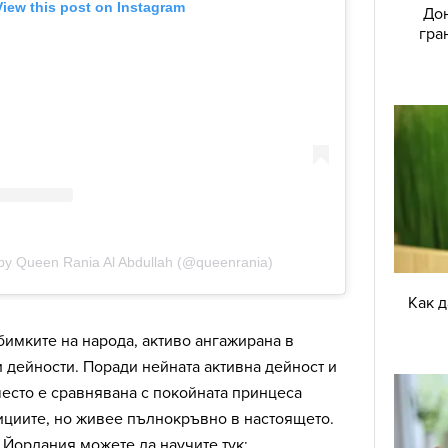
Дон
гра
Как 
бимките на народа, активо ангажирана в
 дейности. Поради нейната активна дейност и
есто е сравнявана с покойната принцеса
ициите, но живее пълнокръвно в настоящето.
 Йордания можете да научите тук: