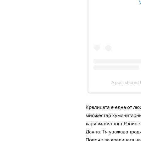
Кралицата е една от лю
множество хуманитарни
харизматичност Рания ч
Даяна. Тя уважава трад
Повече за кралицата на