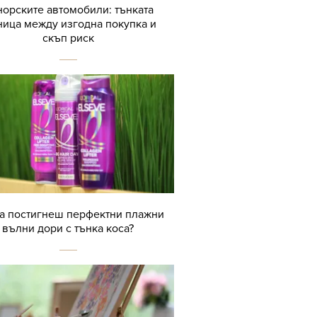
орските автомобили: тънката
ница между изгодна покупка и
скъп риск
да постигнеш перфектни плажни
вълни дори с тънка коса?