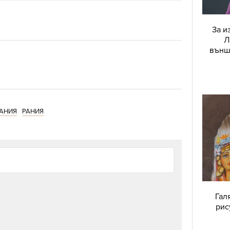
За и
Л
външ
АНИЯ
РАНИЯ
Гал
рис