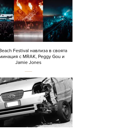
Beach Festival навлиза в своята
минация с MRAK, Peggy Gou и
Jamie Jones