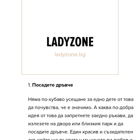
1.
Посадете дръвче
Няма по-хубаво усещане за едно дете от това
да почувства, че е значимо. А каква по-добра
идея от това да запретнете заедно ръкави, да
излезете на двора или близкия парк и да
посадите дръвче. Един красив и съзидателен