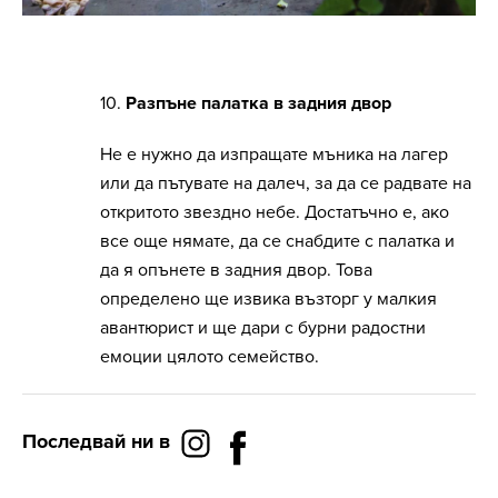
10.
Разпъне палатка в задния двор
Не е нужно да изпращате мъника на лагер
или да пътувате на далеч, за да се радвате на
откритото звездно небе. Достатъчно е, ако
все още нямате, да се снабдите с палатка и
да я опънете в задния двор. Това
определено ще извика възторг у малкия
авантюрист и ще дари с бурни радостни
емоции цялото семейство.
Последвай ни в