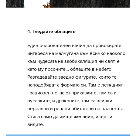
4.
Гледайте облаците
Един очарователен начин да провокирате
интереса на малчугана към всичко наоколо,
към чудесата на заобикалящия ни свят, е
като му посочите… облаците в небето.
Разгадавайте заедно фигурите, които те
наподобяват с формата си. Там е летящият
грациозен пегас от приказките, там са и
русалките, и драконите, там са всички
нереални и реални обитатели на планетата.
Стига само да имате желание, и ще ги
видите.