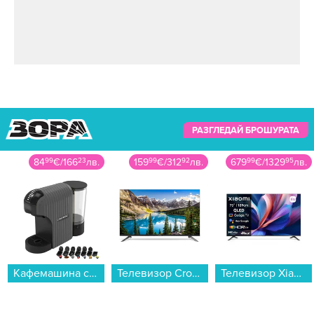
РАЗГЛЕДАЙ БРОШУРАТА
84
99
€
/
166
23
лв.
159
99
€
/
312
92
лв.
679
99
€
/
1329
95
лв.
Кафемашина с капсули Crown CCM-1533 GR 7 в 1...
Телевизор Crown 40FB22AWF SMART TV , 101 см, 1920x1080 FULL HD , 40 inch, Android , LED , Smart TV...
Телевизор Xiaomi A Pro 75 2026 / ELA5840EU , 189 см, 3840x2160 UHD-4K , 75 inch, Android , QLED ...