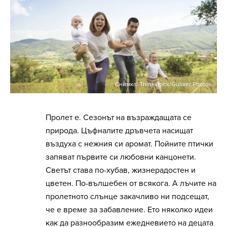
Снимка: Thinkstock/Guliver Photos
Пролет е. Сезонът на възраждащата се
природа. Цъфналите дръвчета насищат
въздуха с нежния си аромат. Пойните птички
запяват първите си любовни канцонети.
Светът става по-хубав, жизнерадостен и
цветен. По-вълшебен от всякога. А лъчите на
пролетното слънце закачливо ни подсещат,
че е време за забавление. Ето няколко идеи
как да разнообразим ежедневието на децата