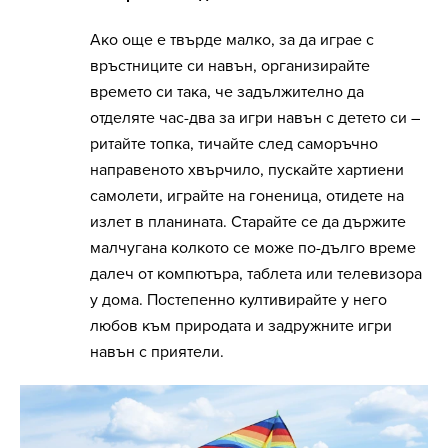
Ако още е твърде малко, за да играе с
връстниците си навън, организирайте
времето си така, че задължително да
отделяте час-два за игри навън с детето си –
ритайте топка, тичайте след саморъчно
направеното хвърчило, пускайте хартиени
самолети, играйте на гоненица, отидете на
излет в планината. Старайте се да държите
малчугана колкото се може по-дълго време
далеч от компютъра, таблета или телевизора
у дома. Постепенно култивирайте у него
любов към природата и задружните игри
навън с приятели.