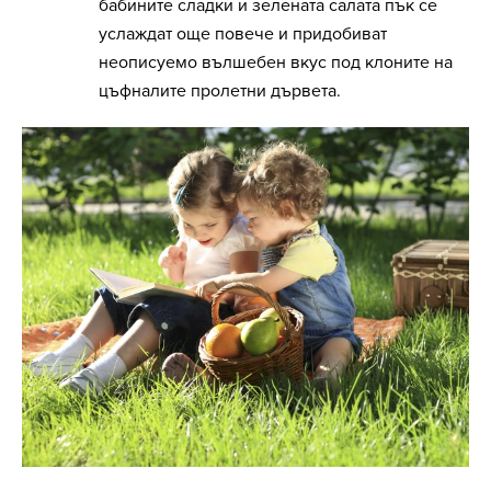
бабините сладки и зелената салата пък се
услаждат още повече и придобиват
неописуемо вълшебен вкус под клоните на
цъфналите пролетни дървета.