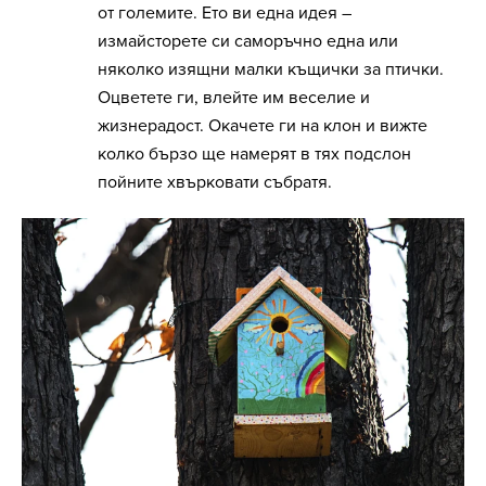
от големите. Ето ви една идея –
измайсторете си саморъчно една или
няколко изящни малки къщички за птички.
Оцветете ги, влейте им веселие и
жизнерадост. Окачете ги на клон и вижте
колко бързо ще намерят в тях подслон
пойните хвърковати събратя.