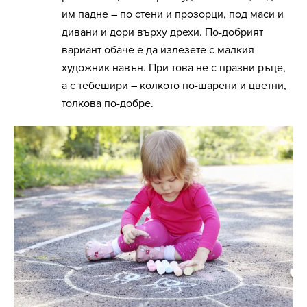
им падне – по стени и прозорци, под маси и
дивани и дори върху дрехи. По-добрият
вариант обаче е да излезете с малкия
художник навън. При това не с празни ръце,
а с тебешири – колкото по-шарени и цветни,
толкова по-добре.