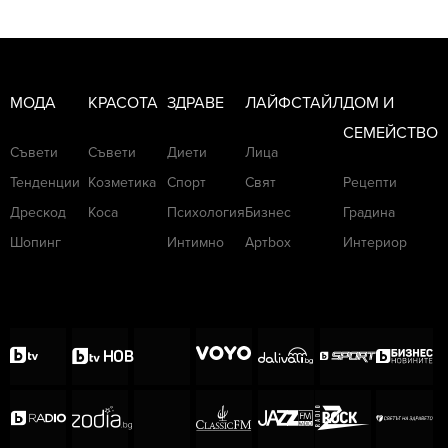
МОДА
КРАСОТА
ЗДРАВЕ
ЛАЙФСТАЙЛ
ДОМ И
СЕМЕЙСТВО
Съвети
Съвети
Диети
Лица
Тенденции
Козметика
Спорт
Свят
Рецепти
Дрескод
Коса
Психология
Бизнес
Градина
Шопинг
Интимно
Артbox
Интериор