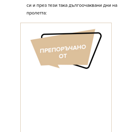
си и през тези така дългоочаквани дни на
пролетта: