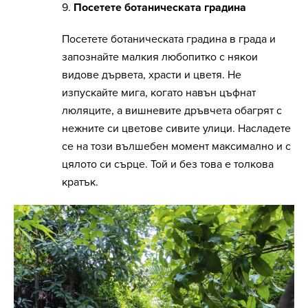
9.
Посетете ботаническата градина
Посетете ботаническата градина в града и
запознайте малкия любопитко с някои
видове дървета, храсти и цветя. Не
изпускайте мига, когато навън цъфнат
люляците, а вишневите дръвчета обагрят с
нежните си цветове сивите улици. Насладете
се на този вълшебен момент максимално и с
цялото си сърце. Той и без това е толкова
кратък.