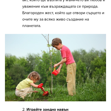
акт, който ще възпита у мъничето ви любов и
уважение към възраждащата се природа.
Благороден жест, който ще отвори сърцето и
очите му за всяко живо създание на
планетата.
2.
Играйте заедно навън