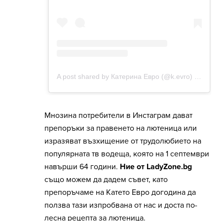
Мнозина потребители в Инстаграм дават
препоръки за правенето на лютеница или
изразяват възхищение от трудолюбието на
популярната тв водеща, която на 1 септември
навърши 64 години.
Ние от LadyZone.bg
също можем да дадем съвет, като
препоръчаме на Катето Евро догодина да
ползва тази изпробвана от нас и доста по-
лесна рецепта за лютеница.