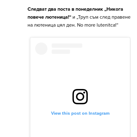
Следват два поста в понеделник „Никога
повече лютеница!“
и „Труп съм след правене
на лютеница цял ден. No more lutenitca!“