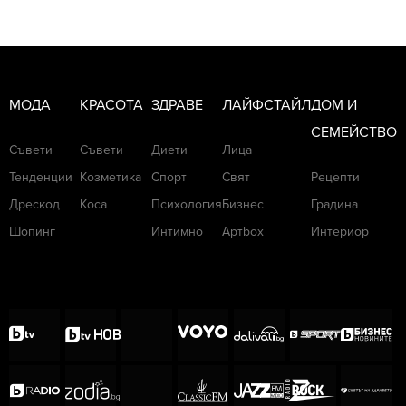
МОДА
КРАСОТА
ЗДРАВЕ
ЛАЙФСТАЙЛ
ДОМ И
СЕМЕЙСТВО
Съвети
Съвети
Диети
Лица
Тенденции
Козметика
Спорт
Свят
Рецепти
Дрескод
Коса
Психология
Бизнес
Градина
Шопинг
Интимно
Артbox
Интериор