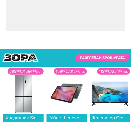
РАЗГЛЕДАЙ БРОШУРАТА
799
99
€
/
1564
65
лв.
159
99
€
/
312
92
лв.
119
99
€
/
234
69
лв.
Хладилник Side-by-Side Xiaomi MIJIA MRC50ESSMPAEU , 502 l, E , No Frost , Сребрист...
Таблет Lenovo Tab Wi-Fi 128/4 ZAEH0058GR , 128 GB, 4 GB...
Телевизор Crown 32FB02AWH SMART TV , 1366x768 HD Ready , 32 inch, 81 см, Android , LED , Smart TV...