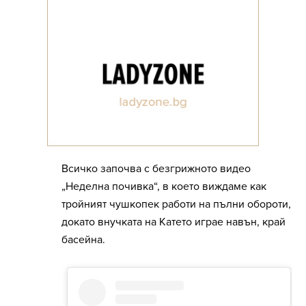
Всичко започва с безгрижното видео
„Неделна почивка“, в което виждаме как
тройният чушкопек работи на пълни обороти,
докато внучката на Катето играе навън, край
басейна.