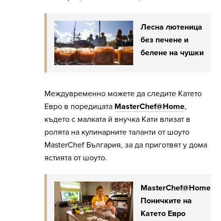
Лесна лютеница
без печене и
белене на чушки
Междувременно можете да следите Катето
Евро в поредицата
MasterChef@Home
,
където с малката й внучка Кати влизат в
ролята на кулинарните таланти от шоуто
MasterChef България, за да приготвят у дома
ястията от шоуто.
MasterChef@Home:
Поничките на
Катето Евро