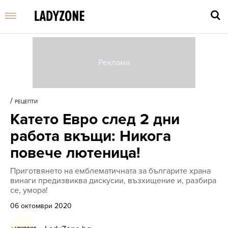
Въве
търс
/
РЕЦЕПТИ
дума
Катето Евро след 2 дни
и
нати
работа вкъщи: Никога
Enter
повече лютеница!
Приготвянето на емблематичната за българите храна
винаги предизвиква дискусии, възхищение и, разбира
се, умора!
06 октомври 2020