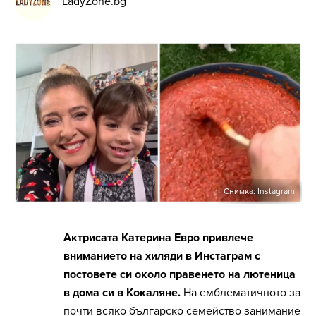
LadyZone.bg
Снимка: Instagram
Актрисата Катерина Евро привлече
вниманието на хиляди в Инстаграм с
постовете си около правенето на лютеница
в дома си в Кокаляне.
На емблематичното за
почти всяко българско семейство занимание