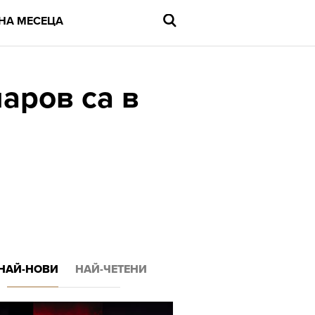
НА МЕСЕЦА
аров са в
Въведете
търсената
дума
и
натиснете
Enter
НАЙ-НОВИ
НАЙ-ЧЕТЕНИ