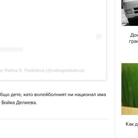
Дон
гра
общо дете, като волейболният ни национал има
с Бойка Делиева.
Как 