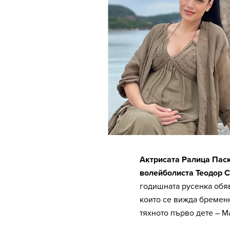
Актрисата Ралица Паск
волейболиста Теодор Са
годишната русенка обя
които се вижда бременн
тяхното първо дете – М