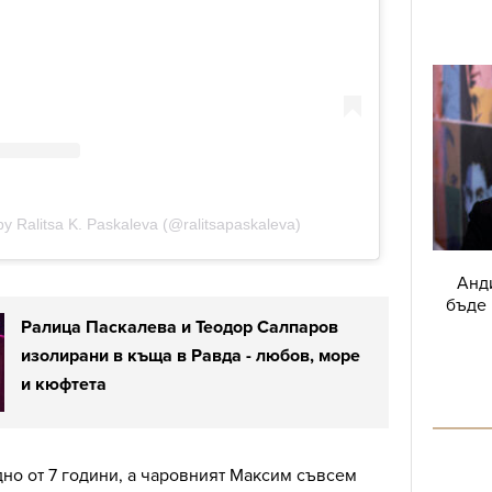
Анд
бъде 
Ралица Паскалева и Теодор Салпаров
изолирани в къща в Равда - любов, море
и кюфтета
дно от 7 години, а чаровният Максим съвсем