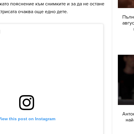
 като пояснение към снимките и за да не остане
ктрисата очаква още едно дете.
Пълн
авгу
Анто
най