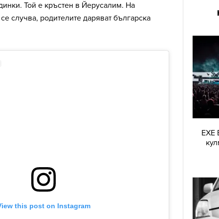
инки. Той е кръстен в Йерусалим. На
а се случва, родителите даряват българска
EXE 
кул