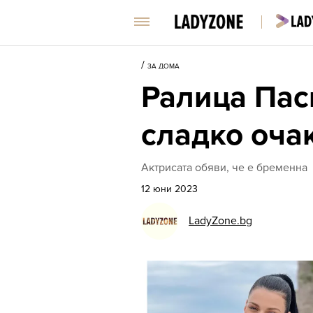
/
ЗА ДОМА
Ралица Пас
сладко оча
Актрисата обяви, че е бременна
12 юни 2023
LadyZone.bg