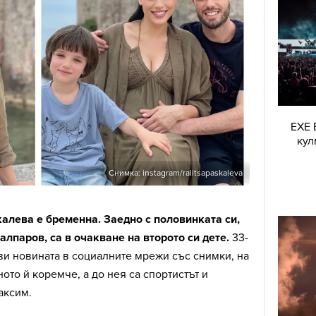
EXE 
кул
Снимка: instagram/ralitsapaskaleva
алева е бременна. Заедно с половинката си,
лпаров, са в очакване на второто си дете.
33-
ви новината в социалните мрежи със снимки, на
ото й коремче, а до нея са спортистът и
аксим.