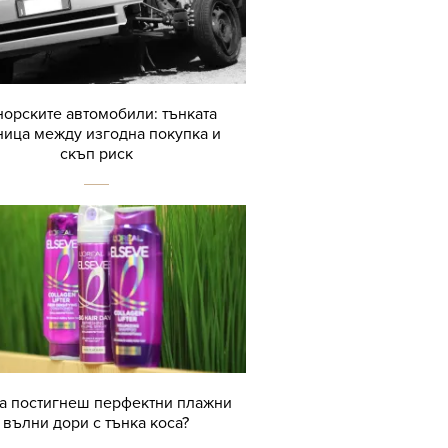
орските автомобили: тънката
ница между изгодна покупка и
скъп риск
да постигнеш перфектни плажни
вълни дори с тънка коса?