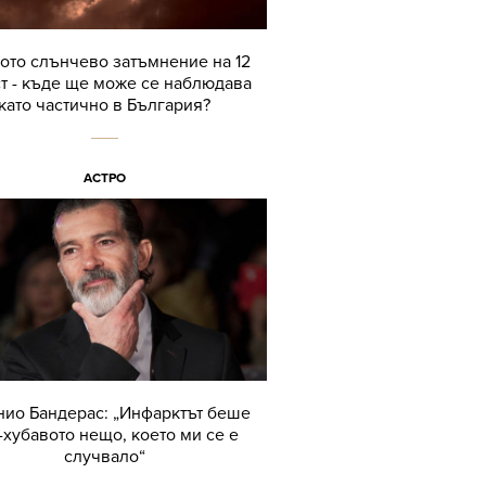
ото слънчево затъмнение на 12
ст - къде ще може се наблюдава
като частично в България?
АСТРО
нио Бандерас: „Инфарктът беше
-хубавото нещо, което ми се е
случвало“