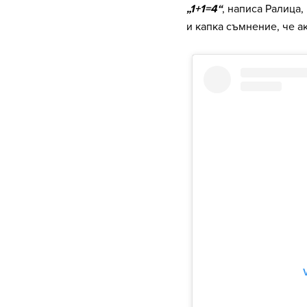
„1+1=4“
, написа Ралица,
и капка съмнение, че а