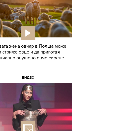
ата жена овчар в Полша може
а стриже овце и да приготвя
циално опушено овче сирене
ВИДЕО