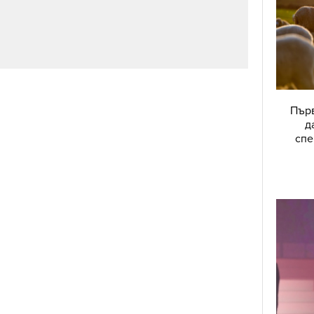
Първ
д
спе