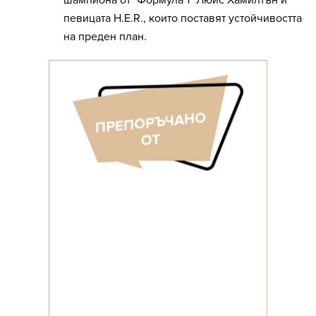
шампиона от "Формула 1" Люис Хамилтън и
певицата H.E.R., които поставят устойчивостта
на преден план.