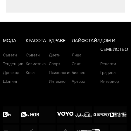
МОДА
КРАСОТА
ЗДРАВЕ
ЛАЙФСТАЙЛ
ДОМ И
СЕМЕЙСТВО
Съвети
Съвети
Диети
Лица
Тенденции
Козметика
Спорт
Свят
Рецепти
Дрескод
Коса
Психология
Бизнес
Градина
Шопинг
Интимно
Артbox
Интериор