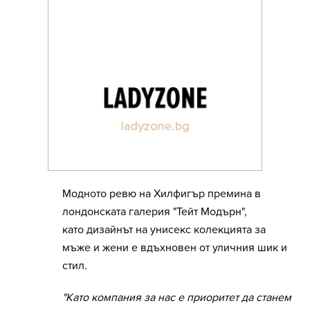
Модното ревю на Хилфигър премина в
лондонската галерия "Тейт Модърн",
като дизайнът на унисекс колекцията за
мъже и жени е вдъхновен от уличния шик и
стил.
"Като компания за нас е приоритет да станем