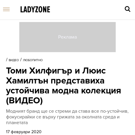
Въве
търс
/
/
ВИДЕО
ЛЮБОПИТНО
дума
Томи Хилфигър и Люис
и
нати
Хамилтън представиха
Enter
устойчива модна колекция
(ВИДЕО)
Модният бранд ще се стреми да става все по-устойчив,
фокусирайки се върху грижата за околната среда и
планетата
17 февруари 2020