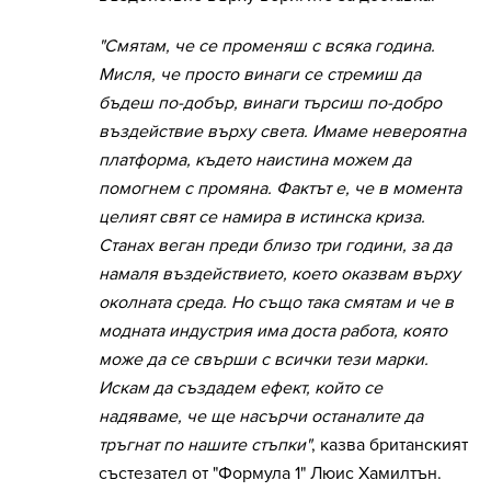
"Смятам, че се променяш с всяка година.
Мисля, че просто винаги се стремиш да
бъдеш по-добър, винаги търсиш по-добро
въздействие върху света. Имаме невероятна
платформа, където наистина можем да
помогнем с промяна. Фактът е, че в момента
целият свят се намира в истинска криза.
Станах веган преди близо три години, за да
намаля въздействието, което оказвам върху
околната среда. Но също така смятам и че в
модната индустрия има доста работа, която
може да се свърши с всички тези марки.
Искам да създадем ефект, който се
надяваме, че ще насърчи останалите да
тръгнат по нашите стъпки"
, казва британският
състезател от "Формула 1" Люис Хамилтън.