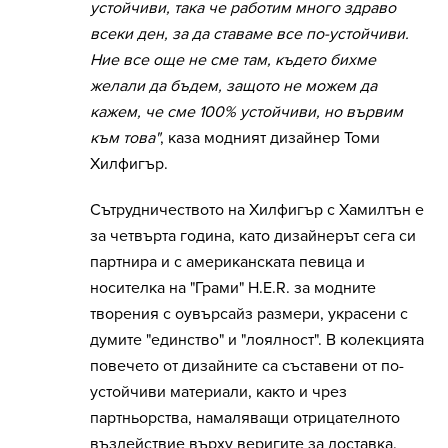
устойчиви, така че работим много здраво
всеки ден, за да ставаме все по-устойчиви.
Ние все още не сме там, където бихме
желали да бъдем, защото не можем да
кажем, че сме 100% устойчиви, но вървим
към това"
, каза модният дизайнер Томи
Хилфигър.
Сътрудничеството на Хилфигър с Хамилтън е
за четвърта година, като дизайнерът сега си
партнира и с американската певица и
носителка на "Грами" H.E.R. за модните
творения с оувърсайз размери, украсени с
думите "единство" и "лоялност". В колекцията
повечето от дизайните са съставени от по-
устойчиви материали, както и чрез
партньорства, намаляващи отрицателното
въздействие върху веригите за доставка.