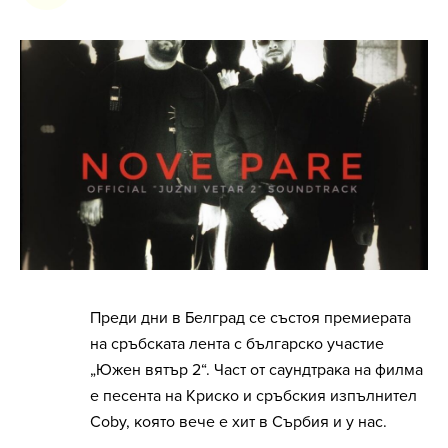
Преди дни в Белград се състоя премиерата
на сръбската лента с българско участие
„Южен вятър 2“. Част от саундтрака на филма
е песента на Криско и сръбския изпълнител
Coby, която вече е хит в Сърбия и у нас.