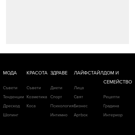
МОДА
КРАСОТА
ЗДРАВЕ
ЛАЙФСТАЙЛ
ДОМ И
СЕМЕЙСТВО
Съвети
Съвети
Диети
Лица
Тенденции
Козметика
Спорт
Свят
Рецепти
Дрескод
Коса
Психология
Бизнес
Градина
Шопинг
Интимно
Артbox
Интериор