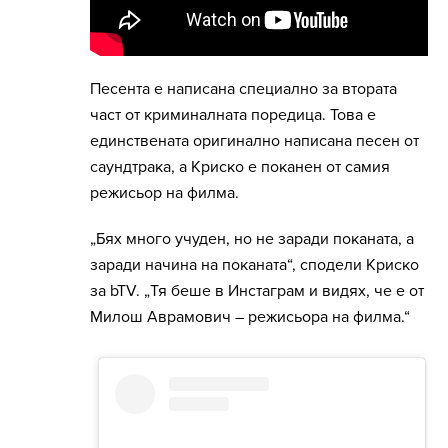
Песента е написана специално за втората
част от криминалната поредица. Това е
единствената оригинално написана песен от
саундтрака, а Криско е поканен от самия
режисьор на филма.
„Бях много учуден, но не заради поканата, а
заради начина на поканата“, сподели Криско
за bTV. „Тя беше в Инстаграм и видях, че е от
Милош Аврамович – режисьора на филма.“