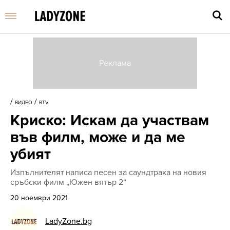
Въве
търс
/
/
ВИДЕО
BTV
дума
Криско: Искам да участвам
и
нати
във филм, може и да ме
Enter
убият
Изпълнителят написа песен за саундтрака на новия
сръбски филм „Южен вятър 2“
20 ноември 2021
LadyZone.bg