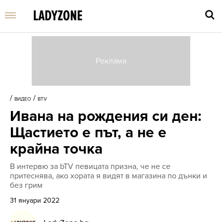
Въве
търс
/
/
ВИДЕО
BTV
дума
Ивана на рождения си ден:
и
нати
Щастието е път, а не е
Enter
крайна точка
В интервю за bTV певицата призна, че не се
притеснява, ако хората я видят в магазина по дънки и
без грим
31 януари 2022