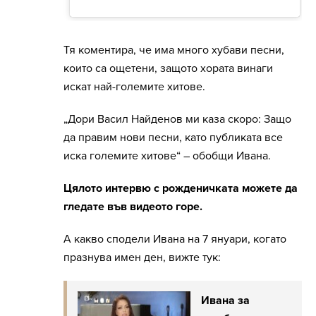
Тя коментира, че има много хубави песни,
които са ощетени, защото хората винаги
искат най-големите хитове.
„Дори Васил Найденов ми каза скоро: Защо
да правим нови песни, като публиката все
иска големите хитове“ – обобщи Ивана.
Цялото интервю с рожденичката можете да
гледате във видеото горе.
А какво сподели Ивана на 7 януари, когато
празнува имен ден, вижте тук:
Ивана за