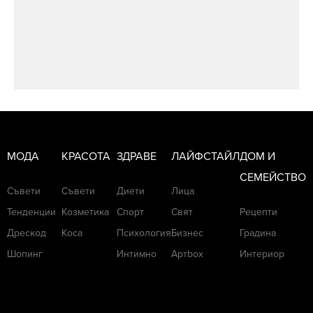
МОДА
КРАСОТА
ЗДРАВЕ
ЛАЙФСТАЙЛ
ДОМ И
СЕМЕЙСТВО
Съвети
Съвети
Диети
Лица
Тенденции
Козметика
Спорт
Свят
Рецепти
Дрескод
Коса
Психология
Бизнес
Градина
Шопинг
Интимно
Артbox
Интериор