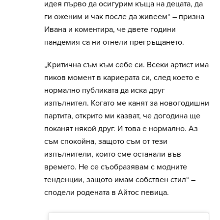
идея първо да осигурим къща на децата, да
ги оженим и чак после да живеем“ – призна
Ивана и коментира, че двете години
пандемия са ни отнели прегръщането.
„Критична съм към себе си. Всеки артист има
пиков момент в кариерата си, след което е
нормално публиката да иска друг
изпълнител. Когато ме канят за новогодишни
партита, открито ми казват, че догодина ще
поканят някой друг. И това е нормално. Аз
съм спокойна, защото съм от тези
изпълнители, които сме останали във
времето. Не се съобразявам с модните
тенденции, защото имам собствен стил“ –
сподели родената в Айтос певица.