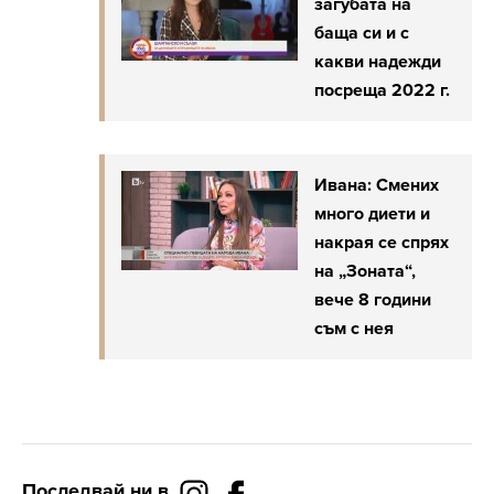
загубата на
баща си и с
какви надежди
посреща 2022 г.
Ивана: Смених
много диети и
накрая се спрях
на „Зоната“,
вече 8 години
съм с нея
Последвай ни в