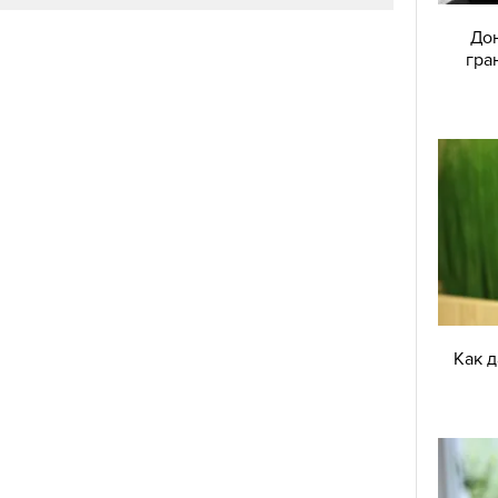
Дон
гра
Как 