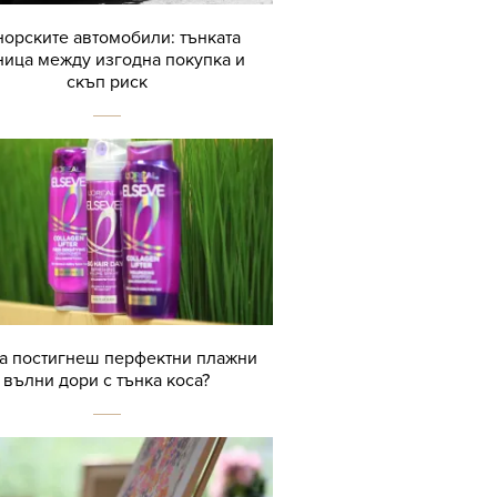
орските автомобили: тънката
ница между изгодна покупка и
скъп риск
да постигнеш перфектни плажни
вълни дори с тънка коса?