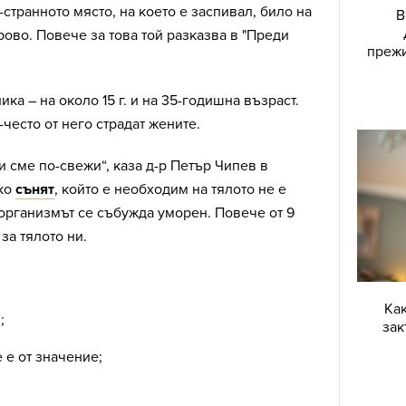
странното място, на което е заспивал, било на
В
ово. Повече за това той разказва в "Преди
прежи
ка – на около 15 г. и на 35-годишна възраст.
често от него страдат жените.
и сме по-свежи“, каза д-р Петър Чипев в
Ако
сънят
, който е необходим на тялото не е
организмът се събужда уморен. Повече от 9
 за тялото ни.
Как
;
зак
 е от значение;