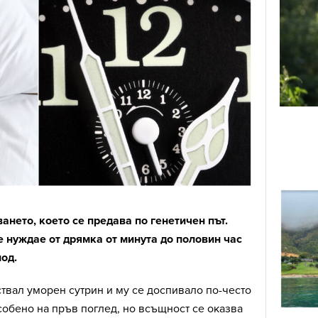
ането, което се предава по генетичен път.
е нуждае от дрямка от минута до половин час
од.
твал уморен сутрин и му се доспивало по-често
обено на пръв поглед, но всъщност се оказва