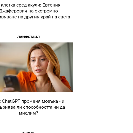
 клетка сред акули: Евгения
Джаферович на екстремно
вяване на другия край на света
ЛАЙФСТАЙЛ
 ChatGPT променя мозъка - и
ърнява ли способността ни да
мислим?