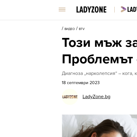
/
/
ВИДЕО
BTV
Този мъж з
Проблемът 
Диагноза „нарколепсия“ – кога, к
18 септември 2023
LadyZone.bg