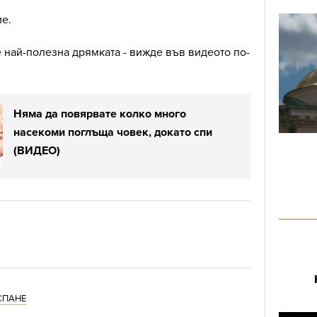
е.
е най-полезна дрямката - вижде във видеото по-
Няма да повярвате колко много
насекоми поглъща човек, докато спи
(ВИДЕО)
СПАНЕ