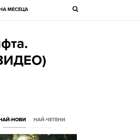
НА МЕСЕЦА
фта.
(ВИДЕО)
Въведете
търсената
дума
и
натиснете
Enter
НАЙ-НОВИ
НАЙ-ЧЕТЕНИ