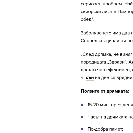
сериозен проблем. Най-
скиорски лифт в Пампор
обед".
Заболяването има два пи
Според специалисти по-
„След дрямка, не винаг
поредицата „Здрави“. 
достатъчно ефективен, 
ч.
сън
на ден са вредни
Ползите от дрямката:
15-20 мин. през деня
Часът на дрямката не
По-добра памет;