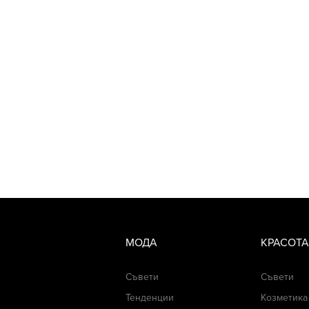
МОДА
КРАСОТА
Съвети
Съвети
Тенденции
Козметика