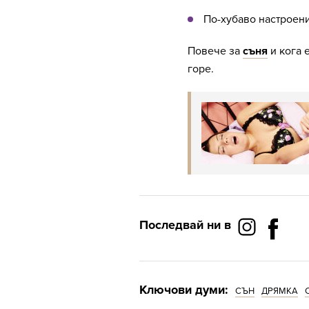
По-хубаво настроени
Повече за
съня
и кога 
горе.
Последвай ни в
Ключови думи:
СЪН
ДРЯМКА