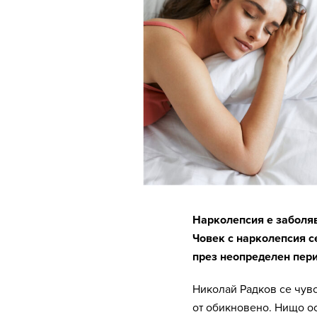
Нарколепсия е заболяв
Човек с нарколепсия с
през неопределен пери
Николай Радков се чувс
от обикновено. Нищо ос