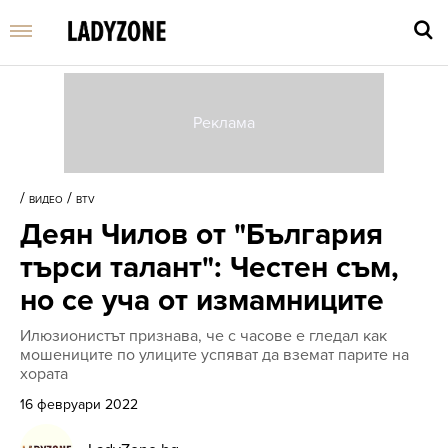
Въве
търс
/
/
ВИДЕО
BTV
дума
Деян Чилов от "България
и
нати
търси талант": Честен съм,
Enter
но се уча от измамниците
Илюзионистът признава, че с часове е гледал как
мошениците по улиците успяват да вземат парите на
хората
16 февруари 2022