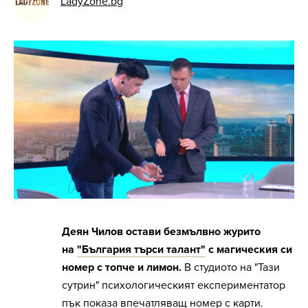
LadyZone.bg
Деян Чилов остави безмълвно журито
на
"България търси талант"
с магическия си
номер с топче и лимон.
В студиото на "Тази
сутрин" психологическият експериментатор
пък показа впечатляващ номер с карти.