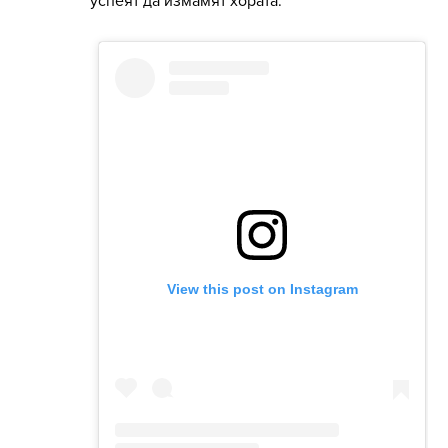
успеят да измамят хората.