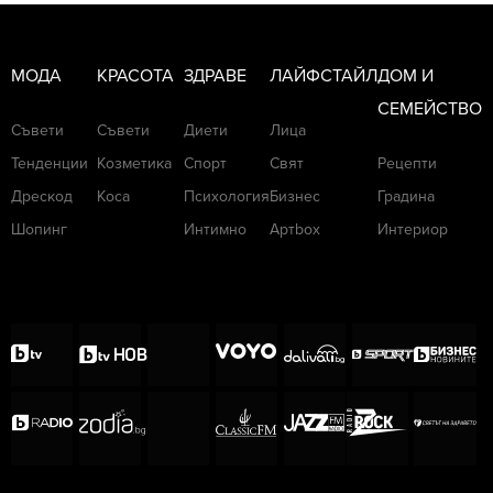
МОДА
КРАСОТА
ЗДРАВЕ
ЛАЙФСТАЙЛ
ДОМ И
СЕМЕЙСТВО
Съвети
Съвети
Диети
Лица
Тенденции
Козметика
Спорт
Свят
Рецепти
Дрескод
Коса
Психология
Бизнес
Градина
Шопинг
Интимно
Артbox
Интериор