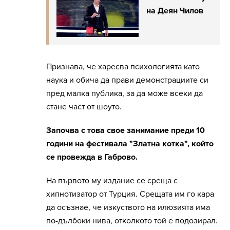
на Деян Чилов
Признава, че харесва психологията като
наука и обича да прави демонстрациите си
пред малка публика, за да може всеки да
стане част от шоуто.
Започва с това свое занимание преди 10
години на фестивала "Златна котка", който
се провежда в Габрово.
На първото му издание се среща с
хипнотизатор от Турция. Срещата им го кара
да осъзнае, че изкуството на илюзията има
по-дълбоки нива, отколкото той е подозирал.