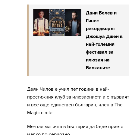
Дани Белев и
Гинес
рекордьорът
Джошуа Джей в
най-големия
фестивал за
илюзия на
Балканите
Деян Чилов е учил пет години в най-
престижния клуб за илюзионисти и е първият
и все още единствен българин, член в The
Magic circle.
Мечтае магията в България да бъде приета
малко по-сериозно.