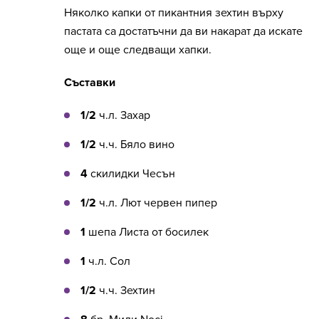
Няколко капки от пикантния зехтин върху
пастата са достатъчни да ви накарат да искате
още и още следващи хапки.
Съставки
1/2
ч.л. Захар
1/2
ч.ч. Бяло вино
4
скилидки Чесън
1/2
ч.л. Лют червен пипер
1
шепа Листа от босилек
1
ч.л. Сол
1/2
ч.ч. Зехтин