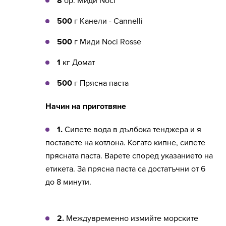
8
бр. Миди Noci
500
г Канели - Cannelli
500
г Миди Noci Rosse
1
кг Домат
500
г Прясна паста
Начин на приготвяне
1.
Сипете вода в дълбока тенджера и я
поставете на котлона. Когато кипне, сипете
прясната паста. Варете според указанието на
етикета. За прясна паста са достатъчни от 6
до 8 минути.
2.
Междувременно измийте морските