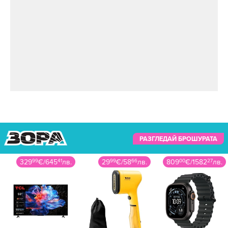
РАЗГЛЕДАЙ БРОШУРАТА
329
99
€
/
645
41
лв.
29
99
€
/
58
66
лв.
809
00
€
/
1582
27
лв.