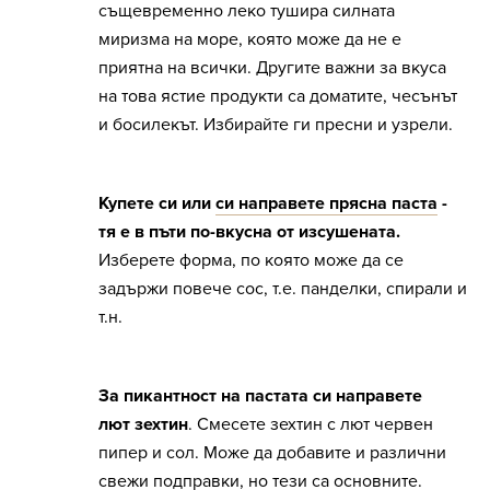
същевременно леко тушира силната
миризма на море, която може да не е
приятна на всички. Другите важни за вкуса
на това ястие продукти са доматите, чесънът
и босилекът. Избирайте ги пресни и узрели.
Купете си или
си направете прясна паста
-
тя е в пъти по-вкусна от изсушената.
Изберете форма, по която може да се
задържи повече сос, т.е. панделки, спирали и
т.н.
За пикантност на пастата си направете
лют зехтин
. Смесете зехтин с лют червен
пипер и сол. Може да добавите и различни
свежи подправки, но тези са основните.