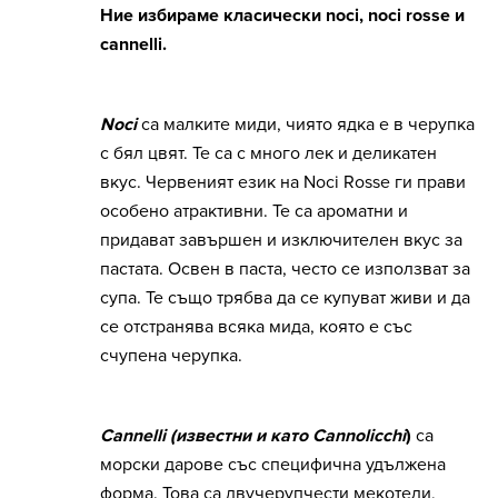
Ние избираме класически noci, noci rossе и
cannelli.
Noci
са малките миди, чиято ядка е в черупка
с бял цвят. Те са с много лек и деликатен
вкус. Червеният език на Noci Rosse ги прави
особено атрактивни. Те са ароматни и
придават завършен и изключителен вкус за
пастата. Освен в паста, често се използват за
супа. Те също трябва да се купуват живи и да
се отстранява всяка мида, която е със
счупена черупка.
Cannelli (известни и като Cannolicchi
)
са
морски дарове със специфична удължена
форма. Това са двучерупчести мекотели,