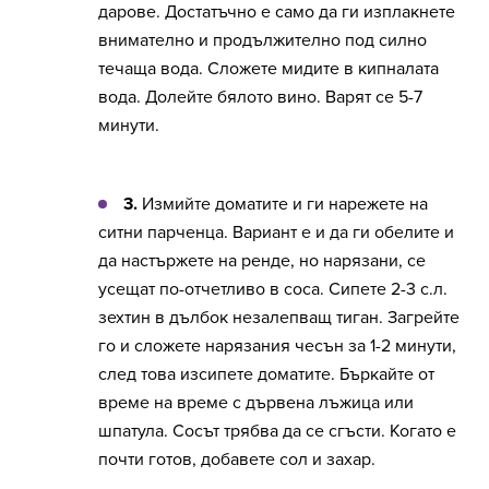
дарове. Достатъчно е само да ги изплакнете
внимателно и продължително под силно
течаща вода. Сложете мидите в кипналата
вода. Долейте бялото вино. Варят се 5-7
минути.
3.
Измийте доматите и ги нарежете на
ситни парченца. Вариант е и да ги обелите и
да настържете на ренде, но нарязани, се
усещат по-отчетливо в соса. Сипете 2-3 с.л.
зехтин в дълбок незалепващ тиган. Загрейте
го и сложете нарязания чесън за 1-2 минути,
след това изсипете доматите. Бъркайте от
време на време с дървена лъжица или
шпатула. Сосът трябва да се сгъсти. Когато е
почти готов, добавете сол и захар.