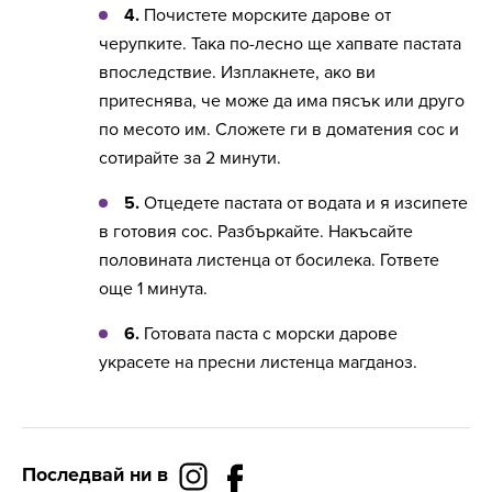
4.
Почистете морските дарове от
черупките. Така по-лесно ще хапвате пастата
впоследствие. Изплакнете, ако ви
притеснява, че може да има пясък или друго
по месото им. Сложете ги в доматения сос и
сотирайте за 2 минути.
5.
Отцедете пастата от водата и я изсипете
в готовия сос. Разбъркайте. Накъсайте
половината листенца от босилека. Гответе
още 1 минута.
6.
Готовата паста с морски дарове
украсете на пресни листенца магданоз.
Последвай ни в