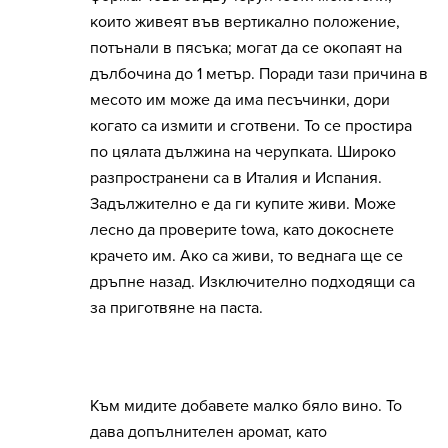
които живеят във вертикално положение,
потънали в пясъка; могат да се окопаят на
дълбочина до 1 метър. Поради тази причина в
месото им може да има песъчинки, дори
когато са измити и сготвени. То се простира
по цялата дължина на черупката. Широко
разпространени са в Италия и Испания.
Задължително е да ги купите живи. Може
лесно да проверите towa, като докоснете
крачето им. Ако са живи, то веднага ще се
дръпне назад. Изключително подходящи са
за приготвяне на паста.
Към мидите добавете малко бяло вино. То
дава допълнителен аромат, като