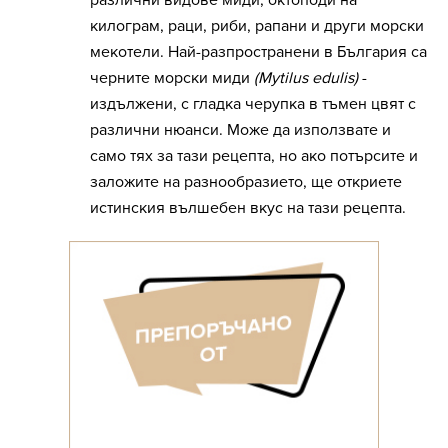
различни видове миди, октоподи на
килограм, раци, риби, рапани и други морски
мекотели. Най-разпространени в България са
черните морски миди
(Mytilus edulis)
-
издължени, с гладка черупка в тъмен цвят с
различни нюанси. Може да използвате и
само тях за тази рецепта, но ако потърсите и
заложите на разнообразието, ще откриете
истинския вълшебен вкус на тази рецепта.