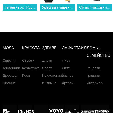
Телевизор TCL 55V6C , 139 см, 3840x2160 UHD-4K , 55 inch, Android , LED , Smart TV...
Уред за гладене с пара Tefal DT2026E1...
Смарт часовник Apple Watch Ultra 3 49mm Black/Black Ocean Band mf0j4 , 1.98...
МОДА
КРАСОТА
ЗДРАВЕ
ЛАЙФСТАЙЛ
ДОМ И
СЕМЕЙСТВО
Съвети
Съвети
Диети
Лица
Тенденции
Козметика
Спорт
Свят
Рецепти
Дрескод
Коса
Психология
Бизнес
Градина
Шопинг
Интимно
Артbox
Интериор