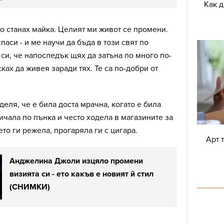
Как 
то станах майка. Целият ми живот се промени.
спаси - и ме научи да бъда в този свят по
си, че напоследък щях да затъна по много по-
ках да живея заради тях. Те са по-добри от
еля, че е била доста мрачна, когато е била
личала по пънка и често ходела в магазините за
ето ги режела, прогаряла ги с цигара.
Арт 
Анджелина Джоли изцяло промени
визията си - ето какъв е новият й стил
(СНИМКИ)