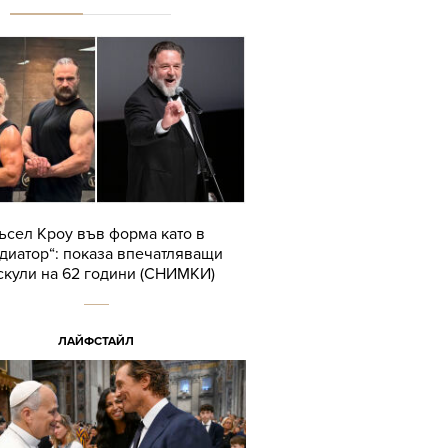
ъсел Кроу във форма като в
адиатор“: показа впечатляващи
скули на 62 години (СНИМКИ)
ЛАЙФСТАЙЛ