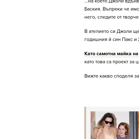
...на което Джоли вдъх
Баския. Въпреки че им
него, следите от творче
В ателието си Джоли ще 
годишния й син Пакс и
Като самотна майка на
като това са проект за 
Вижте какво споделя з