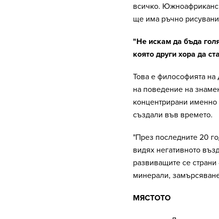
всичко. Южноафрикански
ще има ръчно рисувани 
"Не искам да бъда гол
която други хора да ст
Това е философията на
на поведение на знамен
концентрирани именно о
създали във времето.
"През последните 20 г
видях негативното въз
развиващите се страни 
минерали, замърсяванет
МЯСТОТО