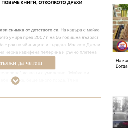
 ПОВЕЧЕ КНИГИ, ОТКОЛКОТО ДРЕХИ
зи снимка от детството си.
На кадъра е майка
ято умира през 2007 г. на 56-годишна възраст
 с рак на яйчниците и гърдата. Малката Джоли
на черна кадифена пелерина и ръчно плетена
На ко
дължи да четеш
Богда
пелерина", казва тя с умиление. "Майка ми
ебе си така, беше много горда. Тя не
чаше кадифетата и велурите си. Никога не
 си правеше истинска прическа. Не беше
егантна, естествена."
 който се облича човек, разкрива много за