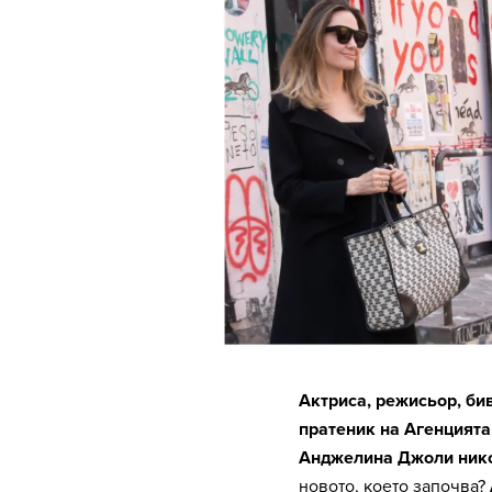
Актриса, режисьор, би
пратеник на Агенцията
Анджелина Джоли никог
новото, което започва?