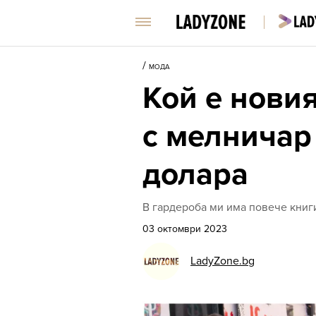
/
МОДА
Кой е нови
с мелничар
долара
В гардероба ми има повече книги,
03 октомври 2023
LadyZone.bg