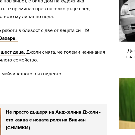
ва нов живот, е било дом на художника
отът е преминал през няколко ръце след
ството му личат по пода.
работи в близост с две от децата си - 19-
Захара.
Дон
 шест деца,
Джоли смята, че големи начинания
гра
цялото семейство.
а майчинството във видеото
Не просто дъщеря на Анджелина Джоли -
ето каква е новата роля на Вивиан
(СНИМКИ)