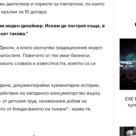
 дантелиер и поркети за панталони, по които
кръпки за 10 долара.
ям моден дизайнер. Искам да построя къща, в
анат такива."
 Джоли, а която разчупва традиционния модел
итостите. Повечето от тях имат бизнеси,
коло славата и известността, коятпо са си
одини, документирайки хуманитарни истории,
действие на западното консуматорство върху
EXE 
- от детския труд, незаконния добив на
кул
о от боядисването на тъкани" - казва тя.