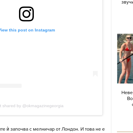
звучи
Неве
Во
те ѝ започва с мелничар от Лондон. И това не е