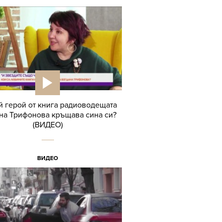
й герой от книга радиоводещата
на Трифонова кръщава сина си?
(ВИДЕО)
ВИДЕО