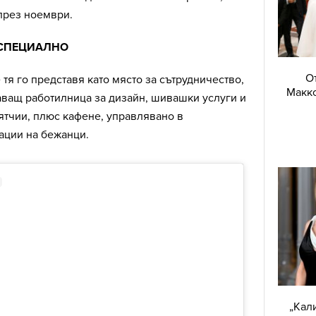
през ноември.
 СПЕЦИАЛНО
О
 тя го представя като място за сътрудничество,
Макко
аващ работилница за дизайн, шивашки услуги и
ятчии, плюс кафене, управлявано в
ации на бежанци.
„Кал