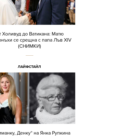
т Холивуд до Ватикана: Матю
нъхи се срещна с папа Лъв XIV
(СНИМКИ)
ЛАЙФСТАЙЛ
иманку, Денку“ на Янка Рупкина