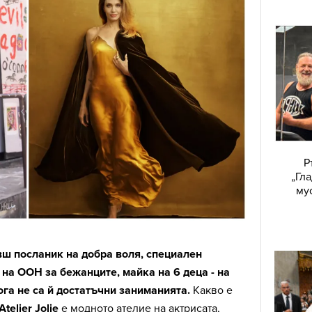
Р
„Гл
му
вш посланик на добра воля, специален
 на ООН за бежанците, майка на 6 деца - на
а не са й достатъчни заниманията.
Какво е
Atelier Jolie
е модното ателие на актрисата,