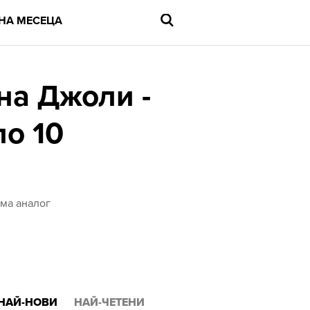
НА МЕСЕЦА
на Джоли -
по 10
Въведете
търсената
дума
и
натиснете
Enter
яма аналог
НАЙ-НОВИ
НАЙ-ЧЕТЕНИ