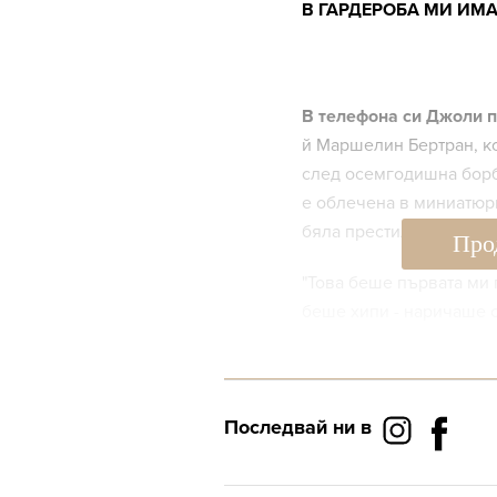
В ГАРДЕРОБА МИ ИМА
В телефона си Джоли па
й Маршелин Бертран, ко
след осемгодишна борба
е облечена в миниатюр
бяла престилка.
Про
"Това беше първата ми 
беше хипи - наричаше с
пазаруваше много. Оби
носеше грим, нито пък
крещящ човек - беше ел
Последвай ни в
Според нея начинът, по
него.