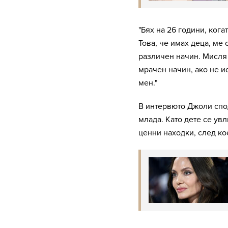
"Бях на 26 години, кога
Това, че имах деца, ме 
различен начин. Мисля 
мрачен начин, ако не ис
мен."
В интервюто Джоли спод
млада. Като дете се ув
ценни находки, след ко