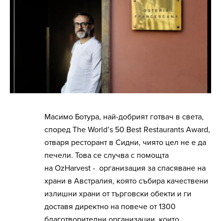
Масимо Ботура, най-добрият готвач в света,
според The World’s 50 Best Restaurants Award,
отваря ресторант в Сидни, чиято цел не е да
печели. Това се случва с помощта
на OzHarvest - организация за спасяване на
храни в Австралия, която събира качествени
излишни храни от търговски обекти и ги
доставя директно на повече от 1300
благотворителни организации, които