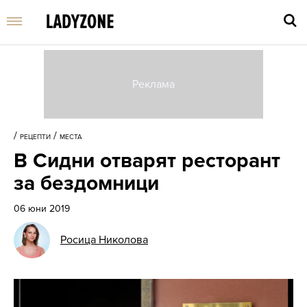
Въве
търс
/
/
РЕЦЕПТИ
МЕСТА
дума
В Сидни отварят ресторант
и
нати
за бездомници
Enter
06 юни 2019
Росица Николова