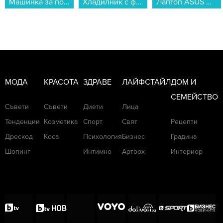
Хладилник с фризер Crown CBN-265W , 253 l, E , No Frost , Бял...
Лаптоп ASUS VIVOBOOK 15 M1502YA-BQ928 , 15.60 , 16 , 512GB SSD , AMD Radeon Graphics , AMD Ryzen 7 5825U OCTA CORE , Без OS...
Бойлер Елдом WHF08046FR 80L 3 KW , 3 , 77 , C , Хоризонтален...
МОДА
КРАСОТА
ЗДРАВЕ
ЛАЙФСТАЙЛ
ДОМ И
СЕМЕЙСТВО
Съвети
Съвети
Диети
Лица
Тенденции
Козметика
Спорт
Свят
Рецепти
Дрескод
Коса
Психология
Бизнес
Градина
Шопинг
Интимно
Артbox
Интериор