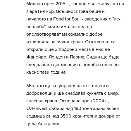
Милано през 2015 г., заедно със съпругата си
Лара Гилмор. Всъщност това беше и
началото на Food for Soul - заведения с "не-
печалба", които имат за цел да
оползотворяват максимално добре
излишната за някои храна. Оттогава те са
открили още 3 подобни места в Рио де
Жанейро, Лондон и Париж. Сидни ще бъде
следващата дестинация с подобен план по-
късно тази година.
Мястото ще се управлява от готвачи и
доброволци и ще снабдява кухнята с т.нар.
спасена храна. Основана през 2004 г.,
OzHarvest събира над 180 тона храна всяка
седмица от над 3500 хранителни донори от
цяла Австралия.