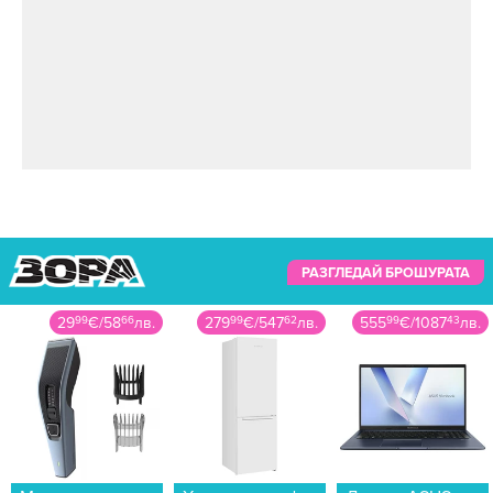
РАЗГЛЕДАЙ БРОШУРАТА
279
99
€
/
547
62
лв.
555
99
€
/
1087
43
лв.
189
99
€
/
371
59
лв.