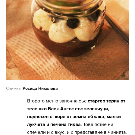
Снимка:
Росица Николова
Второто меню започна със
стартер терин от
телешко Блек Ангъс със зеленчуци,
поднесен с пюре от земна ябълка, малки
лукчета и печена тиква
. Това ястие ни
спечели и с вкус, и с представяне в чинията.