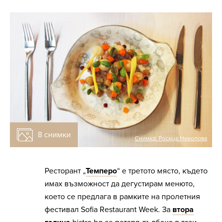
8 снимки
Снимка:
Росица Николова
Ресторант „
Темперо
“ е третото място, където
имах възможност да дегустирам менюто,
което се предлага в рамките на пролетния
фестивал Sofia Restaurant Week. За
втора