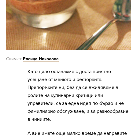
Снимка:
Росица Николова
Като цяло останахме с доста приятно
усещане от менюто и ресторанта.
Препоръките ни, без да се вживяваме в
ролите на кулинарни критици или
управители, са за една идея по-бързо и не
фамилиарно обслужване, и за разнообразие
в чиниите.
А вие имате още малко време да направите