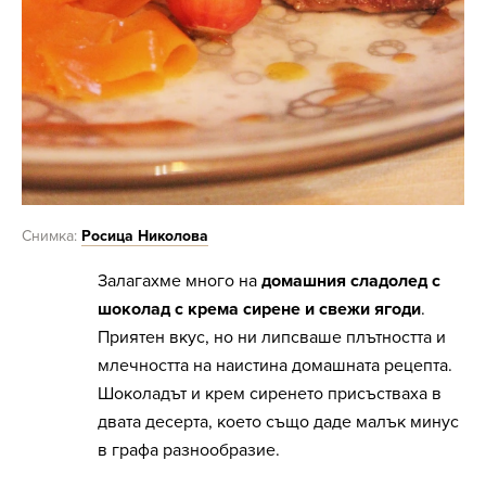
Снимка:
Росица Николова
Залагахме много на
домашния сладолед с
шоколад с крема сирене и свежи ягоди
.
Приятен вкус, но ни липсваше плътността и
млечността на наистина домашната рецепта.
Шоколадът и крем сиренето присъстваха в
двата десерта, което също даде малък минус
в графа разнообразие.