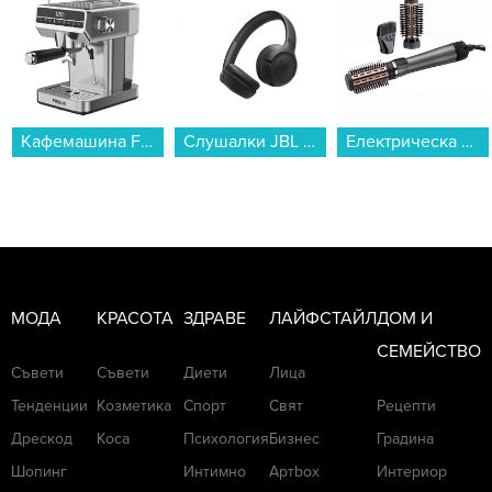
Кафемашина Finlux FEM-1866...
Слушалки JBL T530BT BLK JBLT530BTBLKEU , Bluetooth , ON-EAR...
Електрическа четка за коса Remington AS8810...
МОДА
КРАСОТА
ЗДРАВЕ
ЛАЙФСТАЙЛ
ДОМ И
СЕМЕЙСТВО
Съвети
Съвети
Диети
Лица
Тенденции
Козметика
Спорт
Свят
Рецепти
Дрескод
Коса
Психология
Бизнес
Градина
Шопинг
Интимно
Артbox
Интериор