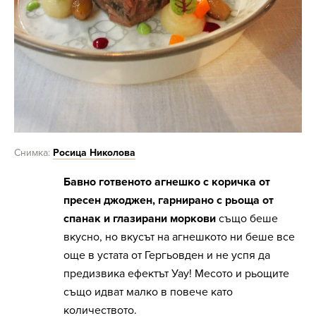
Снимка:
Росица Николова
Бавно готвеното агнешко с коричка от
пресен джоджен, гарнирано с рьоща от
спанак и глазирани моркови
също беше
вкусно, но вкусът на агнешкото ни беше все
още в устата от Гергьовден и не успя да
предизвика ефектът Уау! Месото и рьощите
също идват малко в повече като
количеството.