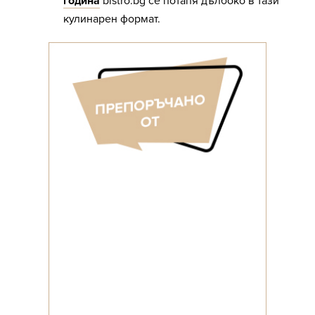
година
bistro.bg се потапя дълбоко в тази
кулинарен формат.