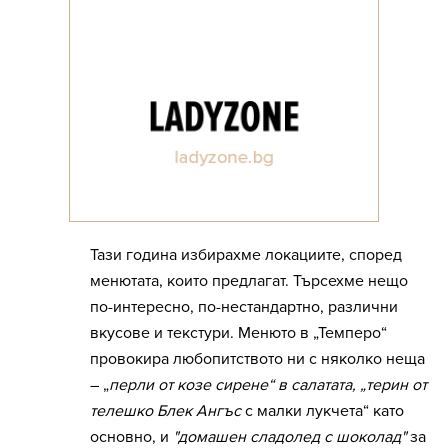
Тази година избирахме локациите, според
менютата, които предлагат. Търсехме нещо
по-интересно, по-нестандартно, различни
вкусове и текстури. Менюто в „Темперо“
провокира любопитството ни с няколко неща
– „
перли от козе сирене“ в салатата, „терин от
телешко Блек Ангъс
с малки лукчета“ като
основно, и
"домашен сладолед с шоколад"
за