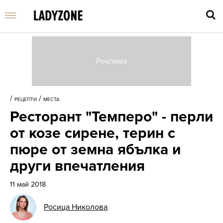
Въве
търс
/
/
РЕЦЕПТИ
МЕСТА
дума
Ресторант "Темперо" - перли
и
нати
от козе сирене, терин с
Enter
пюре от земна ябълка и
други впечатления
11 май 2018
Росица Николова