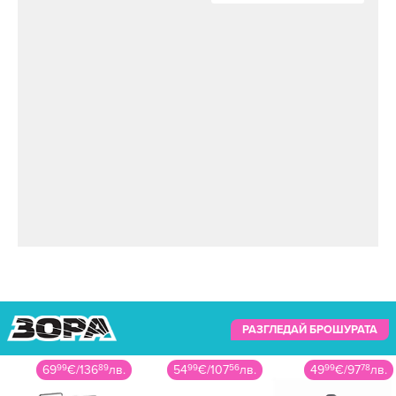
РАЗГЛЕДАЙ БРОШУРАТА
69
99
€
/
136
89
лв.
54
99
€
/
107
56
лв.
49
99
€
/
97
78
лв.