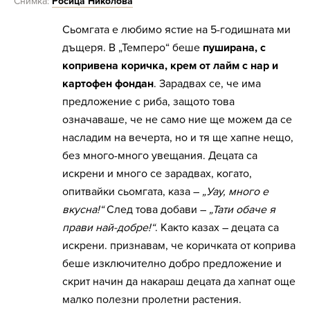
Снимка:
Росица Николова
Сьомгата е любимо ястие на 5-годишната ми
дъщеря. В „Темперо“ беше
пуширана, с
копривена коричка, крем от лайм с нар и
картофен фондан
. Зарадвах се, че има
предложение с риба, защото това
означаваше, че не само ние ще можем да се
насладим на вечерта, но и тя ще хапне нещо,
без много-много увещания. Децата са
искрени и много се зарадвах, когато,
опитвайки сьомгата, каза –
„Уау, много е
вкусна!“
След това добави –
„Тати обаче я
прави най-добре!“
. Както казах – децата са
искрени. признавам, че коричката от коприва
беше изключително добро предложение и
скрит начин да накараш децата да хапнат още
малко полезни пролетни растения.