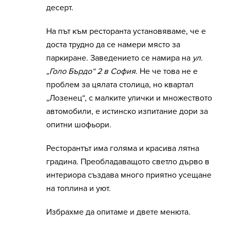
десерт.
На път към ресторанта установяваме, че е
доста трудно да се намери място за
паркиране. Заведението се намира на
ул.
„Голо Бърдо“ 2
в София
. Не че това не е
проблем за цялата столица, но квартал
„Лозенец“, с малките улички и множеството
автомобили, е истинско изпитание дори за
опитни шофьори.
Ресторантът има голяма и красива лятна
градина. Преобладаващото светло дърво в
интериора създава много приятно усещане
на топлина и уют.
Избрахме да опитаме и двете менюта.