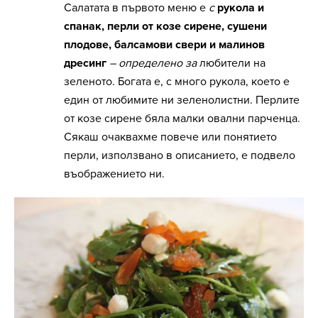
Салатата в първото меню е
с
рукола и
спанак, перли от козе сирене, сушени
плодове, балсамови свери и малинов
дресинг
– определено за
любители на
зеленото. Богата е, с много рукола, което е
един от любимите ни зеленолистни. Перлите
от козе сирене бяла малки овални парченца.
Сякаш очаквахме повече или понятието
перли, използвано в описанието, е подвело
въображението ни.