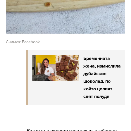
Снимка: Facebook
Бременната
жена, измислила
дубайския
шоколад, по
който целият
свят полудя
Вижте във видеото горе как да разберете