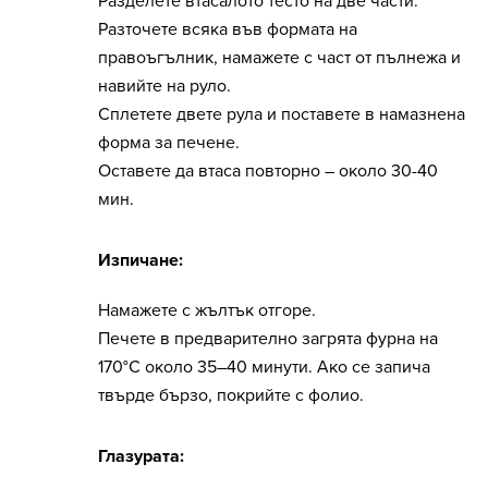
Разделете втасалото тесто на две части.
Разточете всяка във формата на
правоъгълник, намажете с част от пълнежа и
навийте на руло.
Сплетете двете рула и поставете в намазнена
форма за печене.
Оставете да втаса повторно – около 30-40
мин.
Изпичане:
Намажете с жълтък отгоре.
Печете в предварително загрята фурна на
170°C около 35–40 минути. Ако се запича
твърде бързо, покрийте с фолио.
Глазурата: