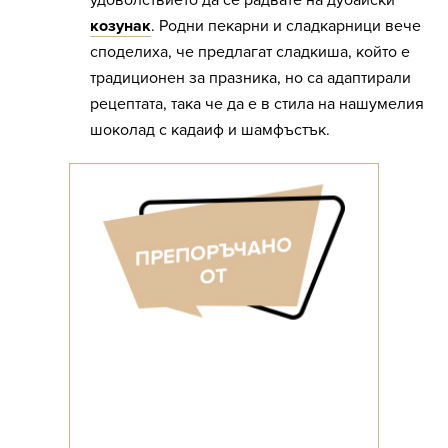
удоволствието да се радвате на дубайски
козунак
. Родни пекарни и сладкарници вече
споделиха, че предлагат сладкиша, който е
традиционен за празника, но са адаптирали
рецептата, така че да е в стила на нашумелия
шоколад с кадаиф и шамфъстък.