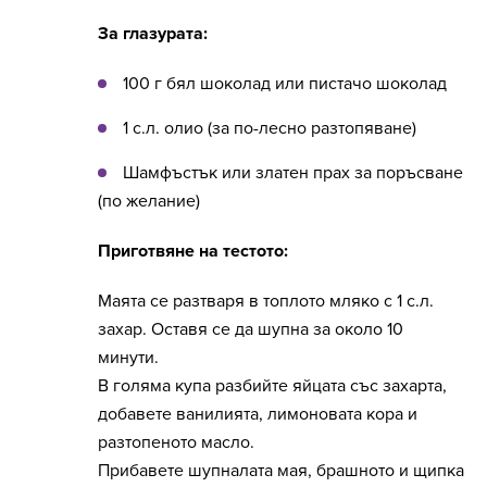
За глазурата:
100 г бял шоколад или пистачо шоколад
1 с.л. олио (за по-лесно разтопяване)
Шамфъстък или златен прах за поръсване
(по желание)
Приготвяне на тестото:
Маята се разтваря в топлото мляко с 1 с.л.
захар. Оставя се да шупна за около 10
минути.
В голяма купа разбийте яйцата със захарта,
добавете ванилията, лимоновата кора и
разтопеното масло.
Прибавете шупналата мая, брашното и щипка