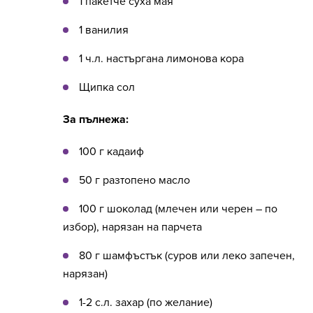
1 пакетче суха мая
1 ванилия
1 ч.л. настъргана лимонова кора
Щипка сол
За пълнежа:
100 г кадаиф
50 г разтопено масло
100 г шоколад (млечен или черен – по
избор), нарязан на парчета
80 г шамфъстък (суров или леко запечен,
нарязан)
1-2 с.л. захар (по желание)