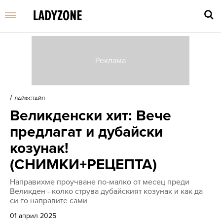
Въве
търс
/
ЛАЙФСТАЙЛ
дума
Великденски хит: Вече
и
нати
предлагат и дубайски
Enter
козунак!
(СНИМКИ+РЕЦЕПТА)
Направихме проучване по-малко от месец преди
Великден - колко струва дубайският козунак и как да
си го направите сами
01 април 2025