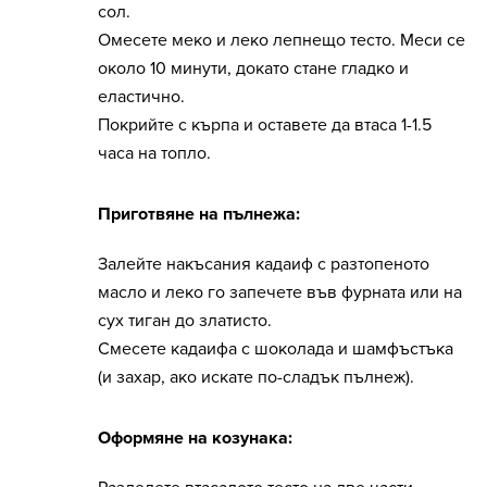
сол.
Омесете меко и леко лепнещо тесто. Меси се
около 10 минути, докато стане гладко и
еластично.
Покрийте с кърпа и оставете да втаса 1-1.5
часа на топло.
Приготвяне на пълнежа:
Залейте накъсания кадаиф с разтопеното
масло и леко го запечете във фурната или на
сух тиган до златисто.
Смесете кадаифа с шоколада и шамфъстъка
(и захар, ако искате по-сладък пълнеж).
Оформяне на козунака: