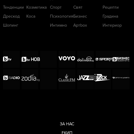
Тенденции
Козметика
Спорт
Свят
Рецепти
Дрескод
Коса
Психология
Бизнес
Градина
Шопинг
Интимно
Артbox
Интериор
ЗА НАС
ЕКИП