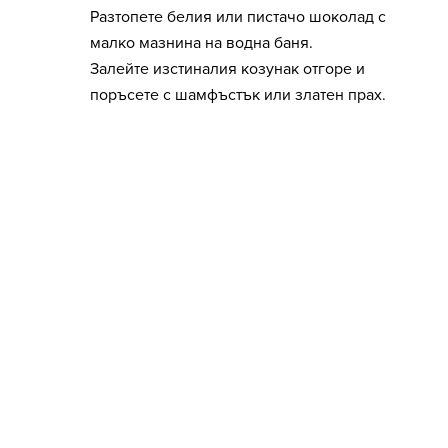
Разтопете белия или пистачо шоколад с
малко мазнина на водна баня.
Залейте изстиналия козунак отгоре и
поръсете с шамфъстък или златен прах.