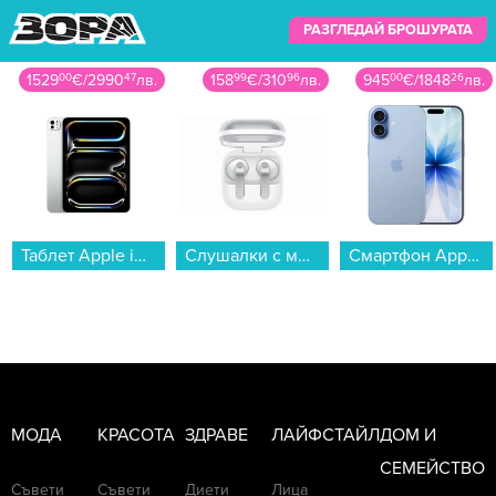
РАЗГЛЕДАЙ БРОШУРАТА
1529
00
€
/
2990
47
лв.
158
99
€
/
310
96
лв.
945
00
€
/
1848
26
лв.
Таблет Apple iPad Pro 11" Wi-Fi 512GB Silver mdwn4 , 12 GB, 512 GB...
Слушалки с микрофон Samsung GALAXY BUDS 4 WHITE SM-R540NZWA , Bluetooth , IN-EAR (ТАПИ)...
Смартфон Apple iPhone 17 256GB Mist Blue mg6l4 , 256 GB, 8 GB...
МОДА
КРАСОТА
ЗДРАВЕ
ЛАЙФСТАЙЛ
ДОМ И
СЕМЕЙСТВО
Съвети
Съвети
Диети
Лица