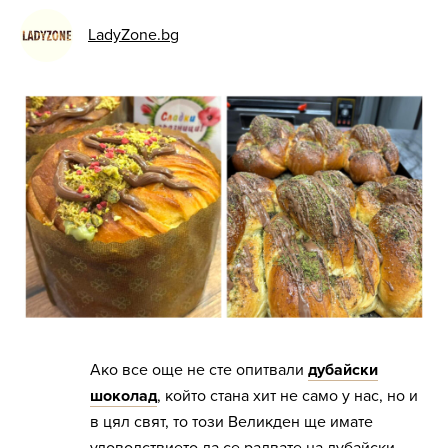
LadyZone.bg
Ако все още не сте опитвали
дубайски
шоколад
, който стана хит не само у нас, но и
в цял свят, то този Великден ще имате