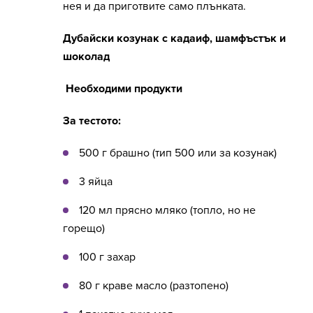
нея и да приготвите само плънката.
Дубайски козунак с кадаиф, шамфъстък и
шоколад
Необходими продукти
За тестото:
500 г брашно (тип 500 или за козунак)
3 яйца
120 мл прясно мляко (топло, но не
горещо)
100 г захар
80 г краве масло (разтопено)