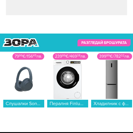
РАЗГЛЕДАЙ БРОШУРАТА
79
99
€
/
156
45
лв.
239
99
€
/
469
38
лв.
399
99
€
/
782
32
лв.
Слушалки Sony WHCH720NL , Bluetooth , OVER-EAR...
Пералня Finlux FXN 6101S , 1000 об./мин., 6.00 kg, A , Бял...
Хладилник с фризер Finlux FBN-391DX , 326 l, E , No Frost , Инокс...