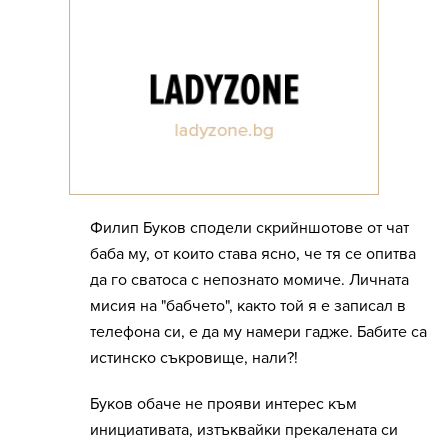
Филип Буков сподели скрийншотове от чат
баба му, от които става ясно, че тя се опитва
да го сватоса с непознато момиче. Личната
мисия на "бабчето", както той я е записал в
телефона си, е да му намери гадже. Бабите са
истинско съкровище, нали?!
Буков обаче не прояви интерес към
инициативата, изтъквайки прекалената си