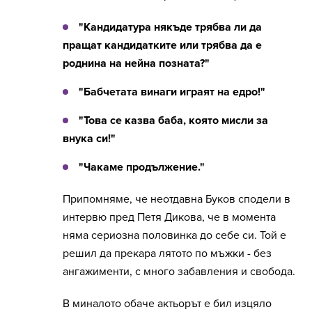
"Кандидатура някъде трябва ли да
пращат кандидатките или трябва да е
роднина на нейна позната?"
"Бабчетата винаги играят на едро!"
"Това се казва баба, която мисли за
внука си!"
"Чакаме продължение."
Припомняме, че неотдавна Буков сподели в
интервю пред Петя Дикова, че в момента
няма сериозна половинка до себе си. Той е
решил да прекара лятото по мъжки - без
ангажименти, с много забавления и свобода.
В миналото обаче актьорът е бил изцяло