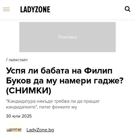
Въве
търс
/
ЛАЙФСТАЙЛ
дума
Успя ли бабата на Филип
и
нати
Буков да му намери гадже?
Enter
(СНИМКИ)
"Кандидатура някъде трябва ли да пращат
кандидатките", питат фенките му
30 юли 2025
LadyZone.bg