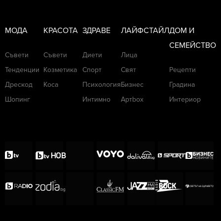
МОДА
КРАСОТА
ЗДРАВЕ
ЛАЙФСТАЙЛ
ДОМ И
СЕМЕЙСТВО
Съвети
Съвети
Диети
Лица
Тенденции
Козметика
Спорт
Свят
Рецепти
Дрескод
Коса
Психология
Бизнес
Градина
Шопинг
Интимно
Артbox
Интериор