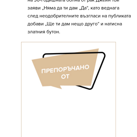
на 30-годишната болна от рак Джейн той
заяви „Няма да ти дам „Да“, като веднага
след неодобрителните възгласи на публиката
добави „Ще ти дам нещо друго“ и натисна
златния бутон.