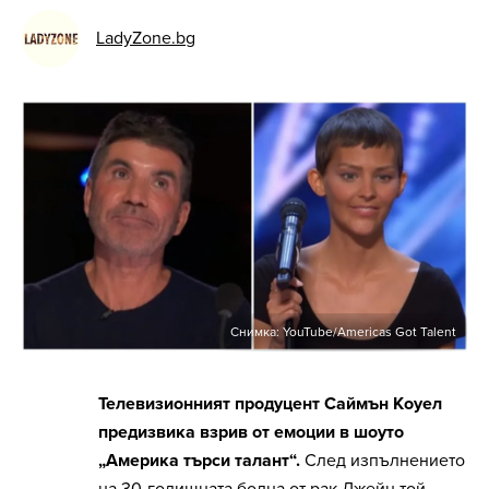
LadyZone.bg
Снимка: YouTube/Americas Got Talent
Телевизионният продуцент Саймън Коуел
предизвика взрив от емоции в шоуто
„Америка търси талант“.
След изпълнението