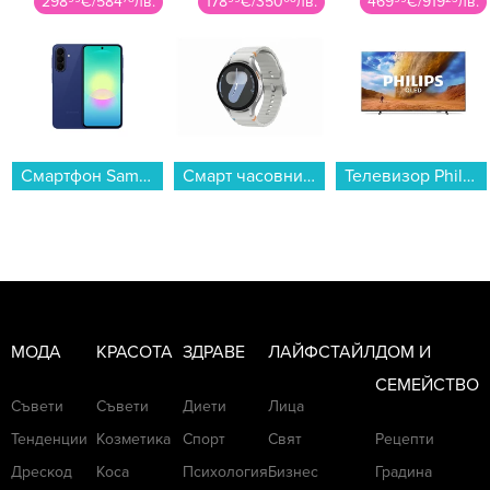
298
€
/
584
лв.
178
€
/
350
лв.
469
€
/
919
лв.
Смартфон Samsung GALAXY A27 5G 128/6 BLUE SM-A276BZBB , 128 GB, 6 GB...
Смарт часовник Samsung GALAXY WATCH 7 44MM SILVER SM-L310NZSA , 1.47 , 2 , 32GB вградена памет...
Телевизор Philips 65PUS7810/12 , 164 см, 3840x2160 UHD-4K , 65 inch, QLED ...
МОДА
КРАСОТА
ЗДРАВЕ
ЛАЙФСТАЙЛ
ДОМ И
СЕМЕЙСТВО
Съвети
Съвети
Диети
Лица
Тенденции
Козметика
Спорт
Свят
Рецепти
Дрескод
Коса
Психология
Бизнес
Градина