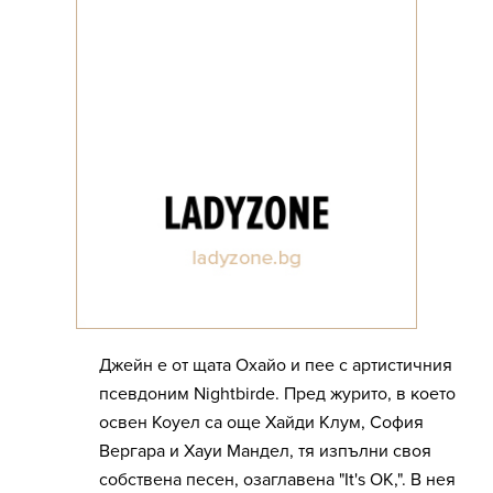
Джейн е от щата Охайо и пее с артистичния
псевдоним Nightbirde. Пред журито, в което
освен Коуел са още Хайди Клум, София
Вергара и Хауи Мандел, тя изпълни своя
собствена песен, озаглавена "It's OK,". В нея