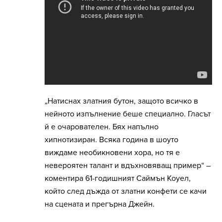
„Натиснах златния бутон, защото всичко в
нейното изпълнение беше специално. Гласът
й е очарователен. Бях напълно
хипнотизиран. Всяка година в шоуто
виждаме необикновени хора, но тя е
невероятен талант и вдъхновяващ пример“ –
коментира 61-годишният Саймън Коуел,
който след дъжда от златни конфети се качи
на сцената и прегърна Джейн.