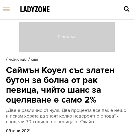
Въве
търс
/
/
ЛАЙФСТАЙЛ
СВЯТ
дума
Саймън Коуел със златен
и
нати
бутон за болна от рак
Enter
певица, чийто шанс за
оцеляване е само 2%
„Две е различно от нула. Два процента все пак е нещо
и искам хората да знаят колко невероятно е това“ -
сподели 30-годишната певица от Охайо
09 юни 2021