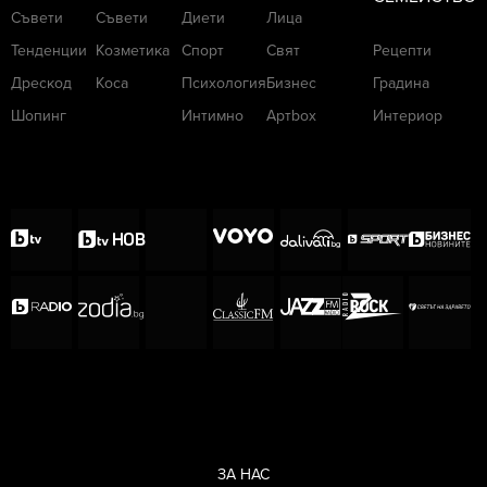
Съвети
Съвети
Диети
Лица
Тенденции
Козметика
Спорт
Свят
Рецепти
Дрескод
Коса
Психология
Бизнес
Градина
Шопинг
Интимно
Артbox
Интериор
ЗА НАС