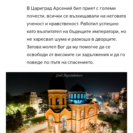
В Цариград Арсений бил приет с големи
почести, всички се възхищавали на неговата
ученост и нравственост. Работил успешно
като възпитател на бъдещите императори, но
не харесвал шума и разкоша в дворците.
Затова молел Бог да му помогне да се
освободи от високите си задължения и да го
поведе по пътя на спасението.