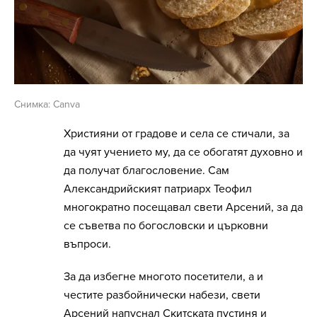
Снимка: Canva
Християни от градове и села се стичали, за
да чуят учението му, да се обогатят духовно и
да получат благословение. Сам
Александрийският патриарх Теофил
многократно посещавал свети Арсений, за да
се съветва по богословски и църковни
въпроси.
За да избегне многото посетители, а и
честите разбойнически набези, свети
Арсений напуснал Скитската пустиня и