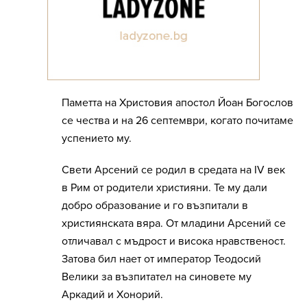
Паметта на Христовия апостол Йоан Богослов
се чества и на 26 септември, когато почитаме
успението му.
Свети Арсений се родил в средата на IV век
в Рим от родители християни. Те му дали
добро образование и го възпитали в
християнската вяра. От младини Арсений се
отличавал с мъдрост и висока нравственост.
Затова бил нает от император Теодосий
Велики за възпитател на синовете му
Аркадий и Хонорий.