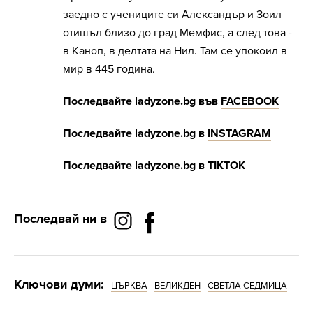
заедно с учениците си Александър и Зоил
отишъл близо до град Мемфис, а след това -
в Каноп, в делтата на Нил. Там се упокоил в
мир в 445 година.
Последвайте
ladyzone.bg
във
FACEBOOK
Последвайте
ladyzone.bg
в
INSTAGRAM
Последвайте
ladyzone.bg
в
Т
IKTOK
Последвай ни в
Ключови думи:
ЦЪРКВА
ВЕЛИКДЕН
СВЕТЛА СЕДМИЦА