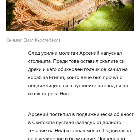
Снимка: Емил Кьостебеков
След усилни молитви Арсений напуснал
столицата. Преди това оставил скъпите си
дрехи и като обикновен пътник се качил на
кораб за Египет, който вече бил прочут с
подвижниците си в пустините на запад и на
изток от река Нил.
Арсений постъпил в подвижническа общност
в Скитската пустиня (западно от долното
течение на Нил) и станал монах. Подвизавал
се в уединение и безмълвие. Постепенно