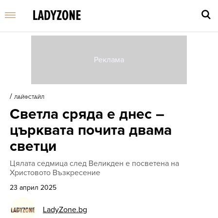
Въве
търс
/
ЛАЙФСТАЙЛ
дума
Светла сряда е днес –
и
нати
църквата почита двама
Enter
светци
Цялата седмица след Великден е посветена на
Христовото Възкресение
23 април 2025
LadyZone.bg