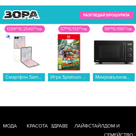
РАЗГЛЕДАЙ БРОШУРАТА
57
90
€
/
113
25
лв.
99
99
€
/
195
57
лв.
459
99
€
/
899
67
лв.
Игра Splatoon Raiders (NSW2)...
Микровълнова фурна Toshiba MW-AG23P(BK)*** , 23 Литри, 900 W...
Пералня Samsung WW80FG5L32ABLE , 1200 об./мин., 8.00 kg, A , Черен...
МОДА
КРАСОТА
ЗДРАВЕ
ЛАЙФСТАЙЛ
ДОМ И
СЕМЕЙСТВО