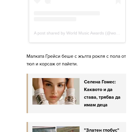
Малката Грейси беше с жълта рокля с пола от
тюл и корсаж от пайети.
Селена Гомес:
Каквото и да
става, трябва да
имам деца
"Златен глобус"