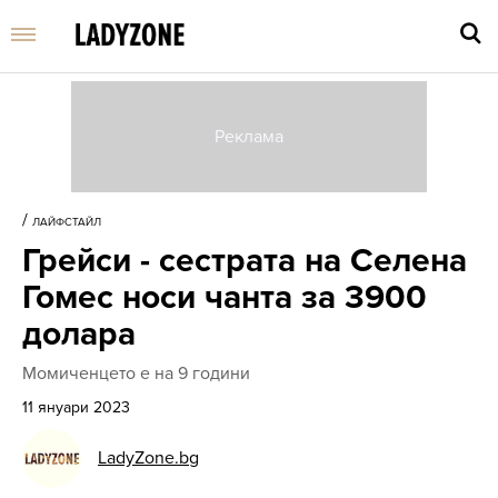
Въве
търс
/
ЛАЙФСТАЙЛ
дума
Грейси - сестрата на Селена
и
нати
Гомес носи чанта за 3900
Enter
долара
Момиченцето е на 9 години
11 януари 2023
LadyZone.bg