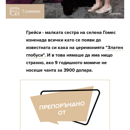
1 снимки
Снимка:
Грейси - малката сестра на селена Гомес
изненада всички като се появи до
известната си кака на церемонията
"Златен
глобуси"
. И в това нямаше да има нищо
странно, ако 9 годишното момиче не
носеше чанта за 3900 долара.