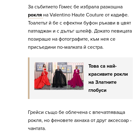
За събитието Гомес бе избрала разкошна
рокля
на Valentino Haute Couture от кадифе.
Тоалетът й бе с ефектни буфон ръкави в цвят
патладжан и с дълъг шлейф. Докато певицата
позираше на фотографите, към нея се
присъедини по-малката й сестра.
Това са най-
красивите рокли
на Златните
глобуси
Грейси също бе облечена с впечатляваща
рокля, но феновете ахнаха от друг аксесоар -
чантата.