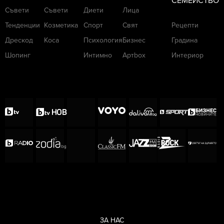
СЕМЕЙСТВО
Съвети
Съвети
Диети
Лица
Тенденции
Козметика
Спорт
Свят
Рецепти
Дрескод
Коса
Психология
Бизнес
Градина
Шопинг
Интимно
Артbox
Интериор
ЗА НАС