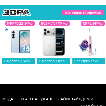
РАЗГЛЕДАЙ БРОШУРАТА
1149
99
€
/
2249
19
лв.
1928
00
€
/
3770
85
лв.
42
99
€
/
84
09
лв.
Смартфон Samsung GALAXY S26+ 512GB SKY BLUE SM-S947BLBG , 12 GB, 512 GB...
Смартфон Apple iPhone 17 Pro Max 1TB Silver mfyv4 , 1000 GB, 12 GB...
Електрическа четка за зъби Philips HX6352/42 Sonicare...
МОДА
КРАСОТА
ЗДРАВЕ
ЛАЙФСТАЙЛ
ДОМ И