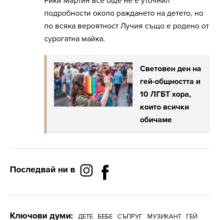
Рики Мартин все още не е уточнил
подробности около раждането на детето, но
по всяка вероятност Лучия също е родено от
сурогатна майка.
Световен ден на
гей-общността и
10 ЛГБТ хора,
които всички
обичаме
Последвай ни в
Ключови думи:
ДЕТЕ
БЕБЕ
СЪПРУГ
МУЗИКАНТ
ГЕЙ