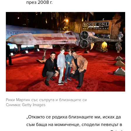
през 2008 г.
Рики Мартин със съпруга и близнаците си
Снимка: Getty Images
„Откакто се родиха близнаците ми, исках да
съм баща на момиченце, сподели певецът в