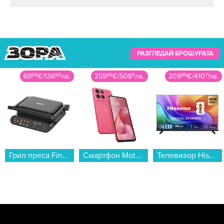
РАЗГЛЕДАЙ БРОШУРАТА
259
99
€
/
508
5
лв.
209
99
€
/
410
71
лв.
559
00
€
/
1093
31
лв.
Смартфон Motorola MOTO G57 POWER 5G 256/12 PINK , 12 GB, 256 GB...
Телевизор Hisense 32A5S , 1920x1080 FULL HD , 32 inch, 80 см, QLED ...
Хладилник с фризер Samsung RB34C7B5E22/EF , 344 l, E , No Frost , Черен...