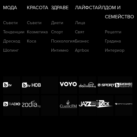
МОДА
КРАСОТА
ЗДРАВЕ
ЛАЙФСТАЙЛ
ДОМ И
СЕМЕЙСТВО
Съвети
Съвети
Диети
Лица
Тенденции
Козметика
Спорт
Свят
Рецепти
Дрескод
Коса
Психология
Бизнес
Градина
Шопинг
Интимно
Артbox
Интериор