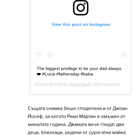
Същата снимка беше споделена и от Джоан
Йосеф, за когото Рики Мартин е омъжен от
миналата година. Двамата вече гледат две
деца, близнаци, родени от сурогатна майка