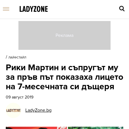
Въве
търс
/
ЛАЙФСТАЙЛ
дума
Рики Мартин и съпругът му
и
нати
за пръв път показаха лицето
Enter
на 7-месечната си дъщеря
09 август 2019
LadyZone.bg