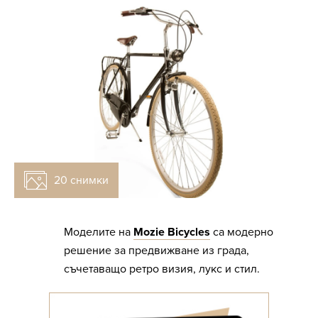
20 снимки
Снимка: Press office
Моделите на
Mozie Bicycles
са модерно
решение за предвижване из града,
съчетаващо ретро визия, лукс и стил.