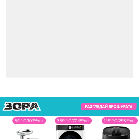
РАЗГЛЕДАЙ БРОШУРАТА
54
99
€
/
107
56
лв.
359
99
€
/
704
08
лв.
149
99
€
/
293
36
лв.