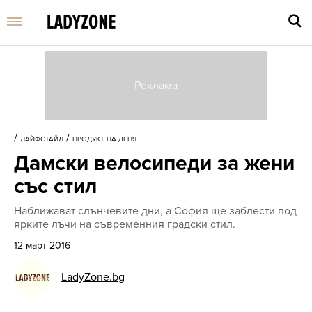
Въве
търс
/
/
ЛАЙФСТАЙЛ
ПРОДУКТ НА ДЕНЯ
дума
Дамски велосипеди за жени
и
нати
със стил
Enter
Наближават слънчевите дни, а София ще заблести под
ярките лъчи на съвременния градски стил.
12 март 2016
LadyZone.bg