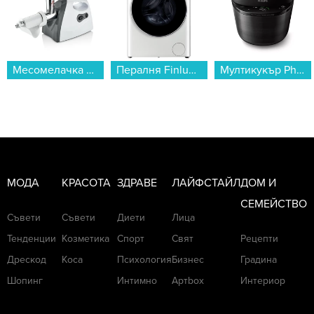
Месомелачка Crown CTG-20GW...
Пералня Finlux FWM10M14W , 10.00 kg, 1400 об./мин., A , Бял...
Мултикукър Philips HD2151/40...
МОДА
КРАСОТА
ЗДРАВЕ
ЛАЙФСТАЙЛ
ДОМ И
СЕМЕЙСТВО
Съвети
Съвети
Диети
Лица
Тенденции
Козметика
Спорт
Свят
Рецепти
Дрескод
Коса
Психология
Бизнес
Градина
Шопинг
Интимно
Артbox
Интериор