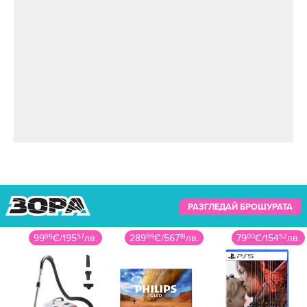
РАЗГЛЕДАЙ БРОШУРАТА
99
99
€
/
195
57
лв.
289
99
€
/
567
18
лв.
79
00
€
/
154
52
лв.