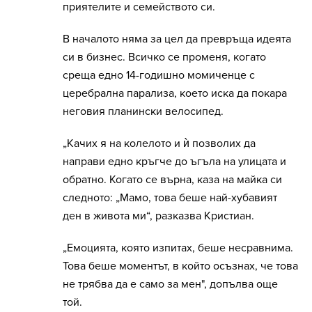
приятелите и семейството си.
В началото няма за цел да превръща идеята
си в бизнес. Всичко се променя, когато
среща едно 14-годишно момиченце с
церебрална парализа, което иска да покара
неговия планински велосипед.
„Качих я на колелото и ѝ позволих да
направи едно кръгче до ъгъла на улицата и
обратно. Когато се върна, каза на майка си
следното: „Мамо, това беше най-хубавият
ден в живота ми“, разказва Кристиан.
„Емоцията, която изпитах, беше несравнима.
Това беше моментът, в който осъзнах, че това
не трябва да е само за мен", допълва още
той.