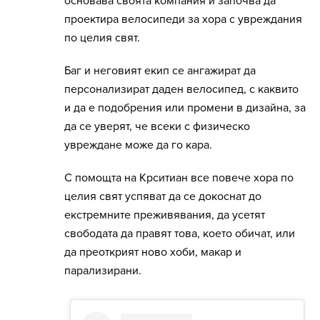
основава своята компания и започва да
проектира велосипеди за хора с увреждания
по целия свят.
Баг и неговият екип се ангажират да
персонализират даден велосипед, с каквито
и да е подобрения или промени в дизайна, за
да се уверят, че всеки с физическо
увреждане може да го кара.
С помощта на Крситиан все повече хора по
целия свят успяват да се докоснат до
екстремните преживявания, да усетят
свободата да правят това, което обичат, или
да преоткрият ново хоби, макар и
парализирани.