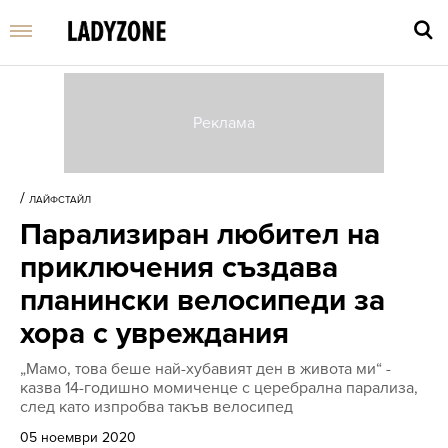
Въве
търс
/
ЛАЙФСТАЙЛ
дума
Парализиран любител на
и
нати
приключения създава
Enter
планински велосипеди за
хора с увреждания
„Мамо, това беше най-хубавият ден в живота ми“ -
казва 14-годишно момиченце с церебрална парализа,
след като изпробва такъв велосипед
05 ноември 2020