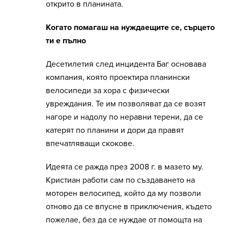
открито в планината.
Когато помагаш на нуждаещите се, сърцето
ти е пълно
Десетилетия след инцидента Баг основава
компания, която проектира планински
велосипеди за хора с физически
увреждания. Те им позволяват да се возят
нагоре и надолу по неравни терени, да се
катерят по планини и дори да правят
впечатляващи скокове.
Идеята се ражда през 2008 г. в мазето му.
Кристиан работи сам по създаването на
моторен велосипед, който да му позволи
отново да се впусне в приключения, където
пожелае, без да се нуждае от помощта на