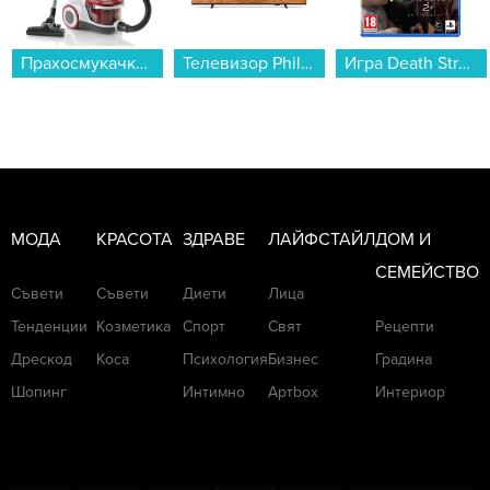
Прахосмукачка Gorenje VCEB01GAWWF...
Телевизор Philips 50PUS7810/12 , 126 см, 3840x2160 UHD-4K , 50 inch, QLED ...
Игра Death Stranding 2: On the Beach (PS5)...
МОДА
КРАСОТА
ЗДРАВЕ
ЛАЙФСТАЙЛ
ДОМ И
СЕМЕЙСТВО
Съвети
Съвети
Диети
Лица
Тенденции
Козметика
Спорт
Свят
Рецепти
Дрескод
Коса
Психология
Бизнес
Градина
Шопинг
Интимно
Артbox
Интериор