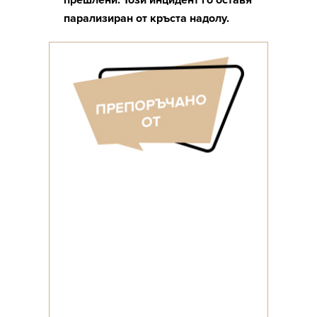
прешлени. Този инцидент го оставя
парализиран от кръста надолу.