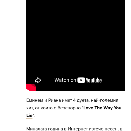
Еминем и Риана имат 4 дуета, най-големия
хит, от които е безспорно "
Love The Way You
Lie
".
Миналата година в Интернет изтече песен, в