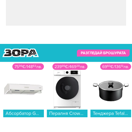
РАЗГЛЕДАЙ БРОШУРАТА
75
99
€
/
148
63
лв.
239
99
€
/
469
38
лв.
69
60
€
/
136
13
лв.
Абсорбатор Gorenje WHU629EW/M...
Пералня Crown CWM7140W , 1400 об./мин., 7.00 kg, A...
Тенджера Tefal G3285353 EXCELLENCE+ 28см...