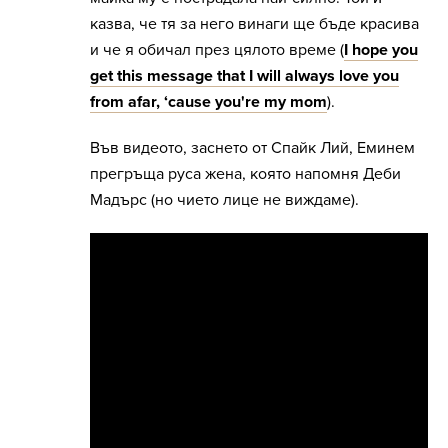
казва, че тя за него винаги ще бъде красива
и че я обичал през цялото време (
I hope you
get this message that I will always love you
from afar, ‘cause you're my mom
).
Във видеото, заснето от Спайк Лий, Еминем
прегръща руса жена, която напомня Деби
Мадърс (но чието лице не виждаме).