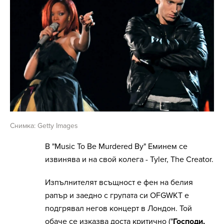
Снимка: Getty Images
В "Music To Be Murdered By" Еминем се
извинява и на свой колега - Tyler, The Creator.
Изпълнителят всъщност е фен на белия
рапър и заедно с групата си OFGWKT е
подгрявал негов концерт в Лондон. Той
обаче се изказва доста критично ("
Господи,