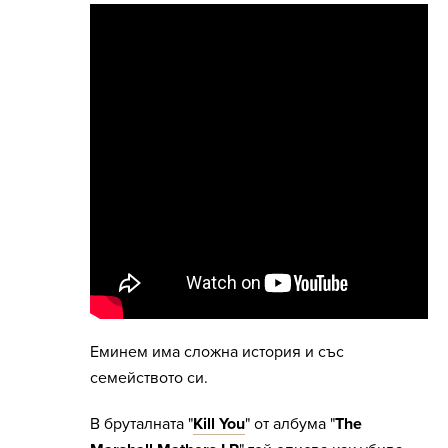
Еминем има сложна история и със
семейството си.
В бруталната "
Kill You
" от албума "
The