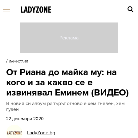
Въве
търс
/
ЛАЙФСТАЙЛ
дума
От Риана до майка му: на
и
нати
кого и за какво се е
Enter
извинявал Еминем (ВИДЕО)
В новия си албум рапърът отново е хем гневен, хем
гузен
22 декември 2020
LadyZone.bg