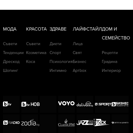
МОДА
КРАСОТА
ЗДРАВЕ
ЛАЙФСТАЙЛ
ДОМ И
СЕМЕЙСТВО
Съвети
Съвети
Диети
Лица
Тенденции
Козметика
Спорт
Свят
Рецепти
Дрескод
Коса
Психология
Бизнес
Градина
Шопинг
Интимно
Артbox
Интериор