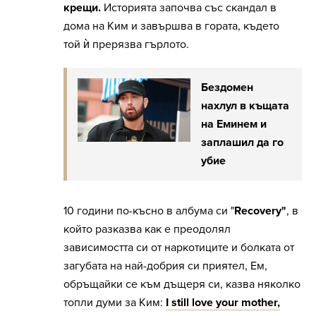
крещи.
Историята започва със скандал в
дома на Ким и завършва в гората, където
той ѝ прерязва гърлото.
Бездомен
нахлул в къщата
на Еминем и
заплашил да го
убие
10 години по-късно в албума си "
Recovery"
, в
който разказва как е преодолял
зависимостта си от наркотиците и болката от
загубата на най-добрия си приятел, Ем,
обръщайки се към дъщеря си, казва няколко
топли думи за Ким:
I still love your mother,