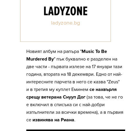
Новият албум на рапъра "
Music To Be
Murdered By
" пък буквално е разделен на
две части - първата излезе на 17 януари тази
година, втората на 18 декември. Едно от най-
интересните парчета в него се казва "Zeus"
и в третия му куплет Еминем
се нахвърля
срещу ветерана Снууп Дог
(за това, че не го
е включил в списъка си с най-добри
изпълнители за всички времена), а в първия
се
извинява на Риана
.