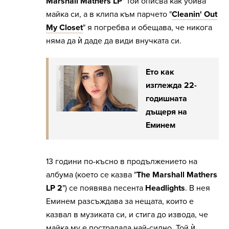
Marshall Mathers LP
" той описва как убива
майка си, а в клипа към парчето "
Cleanin' Out
My Closet
" я погребва и обещава, че никога
няма да ѝ даде да види внучкaтa си.
Ето как
изглежда 22-
годишната
дъщеря на
Еминем
13 години по-късно в продължението на
албума (което се казва "
The Marshall Mathers
LP 2
") се появява песента
Headlights
. В нея
Еминем разсъждава за нещата, които е
казвал в музиката си, и стига до извода, че
майка му е пострадала най-силно. Той ѝ