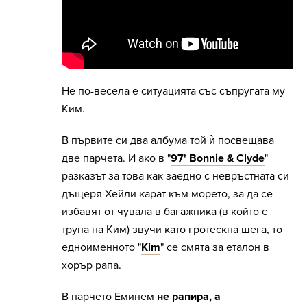
Не по-весела е ситуацията със съпругата му
Ким.
В първите си два албума той ѝ посвещава
две парчета. И ако в "
97' Bonnie & Clyde
"
разказът за това как заедно с невръстната си
дъщеря Хейли карат към морето, за да се
избавят от чувала в багажника (в който е
трупа на Ким) звучи като гротескна шега, то
едноименното "
Kim
" се смята за еталон в
хорър рапа.
В парчето Еминем
не рапира, а