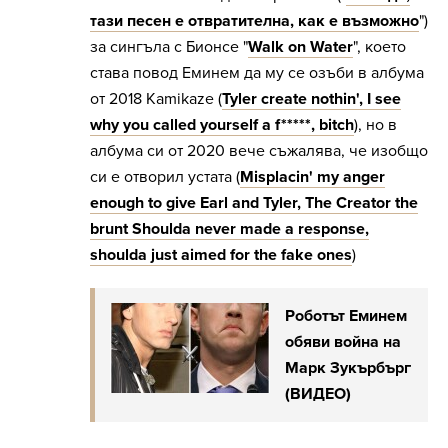
тази песен е отвратителна, как е възможно
")
за сингъла с Бионсе "
Walk on Water
", което
става повод Еминем да му се озъби в албума
от 2018 Kamikaze (
Tyler create nothin', I see
why you called yourself a f*****, bitch
), но в
албума си от 2020 вече съжалява, че изобщо
си е отворил устата (
Misplacin' my anger
enough to give Earl and Tyler, The Creator the
brunt Shoulda never made a response,
shoulda just aimed for the fake ones
)
Роботът Еминем
обяви война на
Марк Зукърбърг
(ВИДЕО)