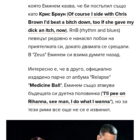
която Еминем казва, че би постъпил също
като
Крис Браун
(
Of course I side with Chris
Brown I’d beat a bitch down, too If she gave my
dick an itch, now
)
. RnB (rhythm and blues)
певецът редовно е нанасял побои на
приятелката си, докато двамата се срещали.
В "Zeus" Еминем си взима думите назад.
Интересно е, че в друго, официално
издадено парче от албума "Relapse"
"
Medicine Ball
", Еминем също атакува
бъдещата си дуетна половинка ("
I'll pee on
Rihanna, see man, I do what I wanna
"), но за
тези рими все още не се е извинил.