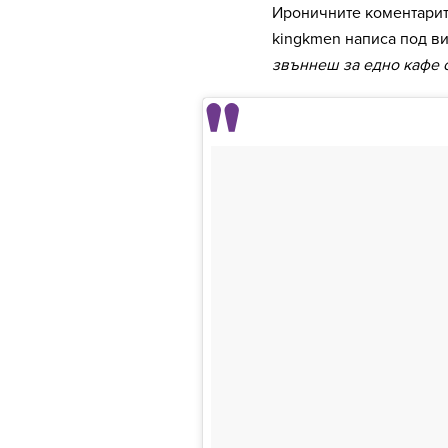
Ироничните коментарите
kingkmen написа под в
звъннеш за едно кафе с