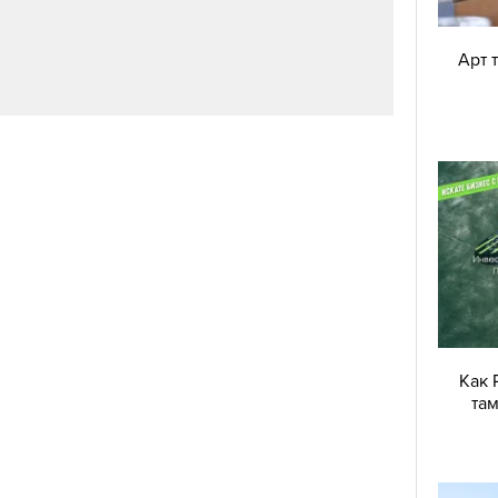
Арт 
Как 
там