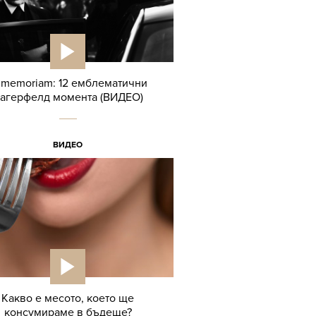
 memoriam: 12 емблематични
агерфелд момента (ВИДЕО)
ВИДЕО
Какво е месото, което ще
консумираме в бъдеще?