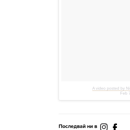
A video posted by N
Feb 
Последвай ни в