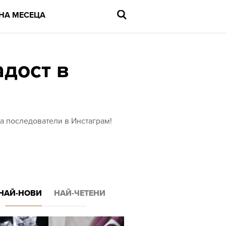
НА МЕСЕЦА
дост в
Въведете
търсената
дума
и
на последователи в Инстаграм!
натиснете
Enter
НАЙ-НОВИ
НАЙ-ЧЕТЕНИ