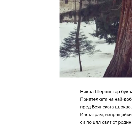
Никол Шерцингер буква
Приятелката на най-доб
пред Боянската църква,
Инстаграм, изпращайки
си по цял свят от родин