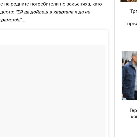
 на родните потребители не закъсняха, като
"Тр
идеото:
"Ей да дойдеш в квартала и да не
рамота!!!"
...
пръс
Гер
ко