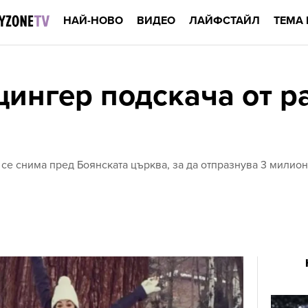
НАЙ-НОВО
ВИДЕО
ЛАЙФСТАЙЛ
ТЕМА 
ингер подскача от ра
се снима пред Боянската църква, за да отпразнува 3 милио