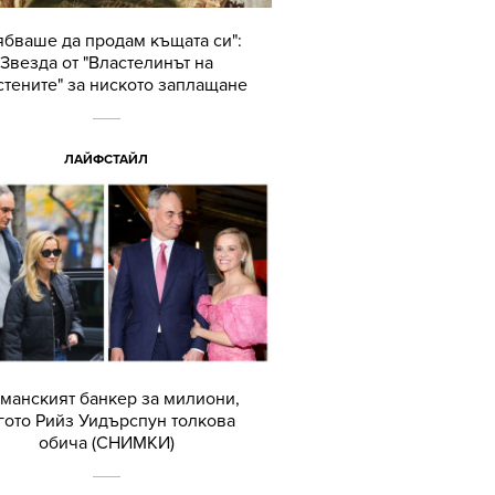
ябваше да продам къщата си":
Звезда от "Властелинът на
тените" за ниското заплащане
ЛАЙФСТАЙЛ
манският банкер за милиони,
гото Рийз Уидърспун толкова
обича (СНИМКИ)