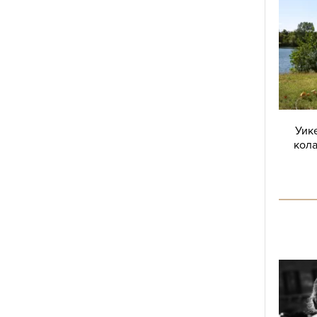
Уике
кола