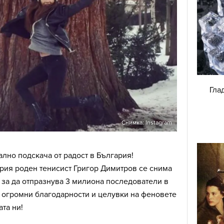
Гла
Снимка: Instagram
лно подскача от радост в България!
рия роден тенисист Григор Димитров се снима
 за да отпразнува 3 милиона последователи в
 огромни благодарности и целувки на феновете
ата ни!