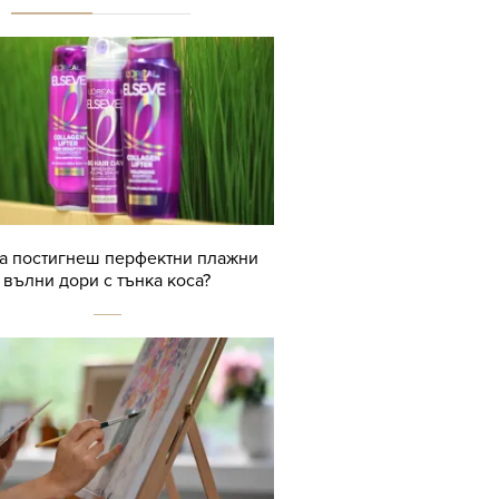
да постигнеш перфектни плажни
вълни дори с тънка коса?