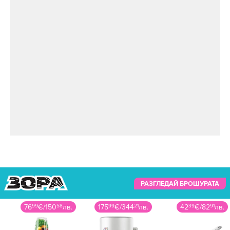
РАЗГЛЕДАЙ БРОШУРАТА
175
99
€
/
344
21
лв.
42
39
€
/
82
91
лв.
939
90
€
/
1838
29
лв.