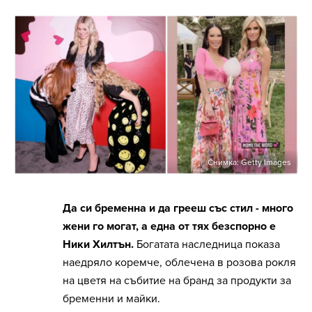
Снимка: Getty Images
Да си бременна и да грееш със стил - много
жени го могат, а една от тях безспорно е
Ники Хилтън.
Богатата наследница показа
наедряло коремче, облечена в розова рокля
на цветя на събитие на бранд за продукти за
бременни и майки.