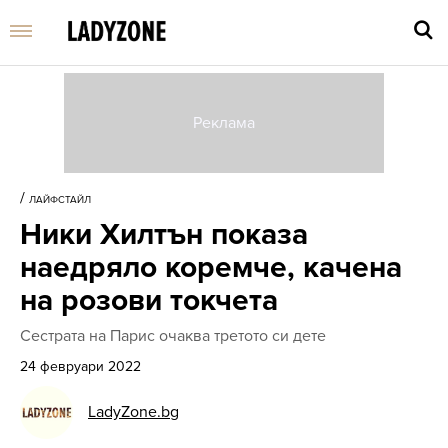
Въве
търс
/
ЛАЙФСТАЙЛ
дума
Ники Хилтън показа
и
нати
наедряло коремче, качена
Enter
на розови токчета
Сестрата на Парис очаква третото си дете
24 февруари 2022
LadyZone.bg