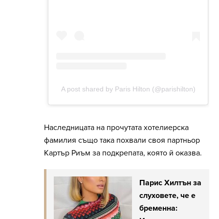
Наследницата на прочутата хотелиерска
фамилия също така похвали своя партньор
Картър Риъм за подкрепата, която й оказва.
Парис Хилтън за
слуховете, че е
бременна: