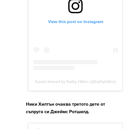
Ники Хилтън очаква третото дете от
съпруга си Джеймс Ротшилд.