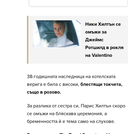
Ники Хилтън се
омъжи за
Джеймс
Ротшилд в рокля
на Valentino
38-годишната наследница на хотелската
верига е била с високи,
блестящи токчета,
също в розово.
За разлика от сестра си, Парис Хилтън скоро
се омъжи на бляскава церемония, а
бременността й е тема само на слухове.