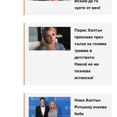
Искам да го
чуете от мен!
Парис Хилтън
признава през
сълзи за голяма
травма в
детството:
Никой не ме
познава
истински!
Ники Хилтън-
Ротшилд очаква
бебе