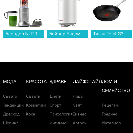
Бойлер Елдом WVF08046F 80L 3KW , 3 , 77 , C , Вертикален...
Тиган Tefal G3300602 EXCELLENCE+ 28 см...
Смартфон Apple iPhone 17 256GB White mg6k4 , 256 GB, 8 GB...
МОДА
КРАСОТА
ЗДРАВЕ
ЛАЙФСТАЙЛ
ДОМ И
СЕМЕЙСТВО
Съвети
Съвети
Диети
Лица
Тенденции
Козметика
Спорт
Свят
Рецепти
Дрескод
Коса
Психология
Бизнес
Градина
Шопинг
Интимно
Артbox
Интериор