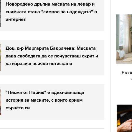
Новородено дръпна маската на лекар и
снимката стана "символ за надеждата" в
интернет
Доц. д-р Маргарита Бакрачева: Маската
дава свободата да се почувстваш скрит и
да изразиш всичко потискано
Ето 
"Писма от Париж" е вдъхновяваща
история за маските, с които крием
сърцето си