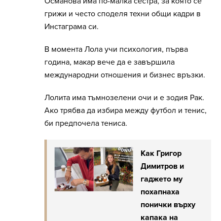
Османова има по-малка сестра, за която се
грижи и често споделя техни общи кадри в
Инстаграма си.
В момента Лола учи психология, първа
година, макар вече да е завършила
международни отношения и бизнес връзки.
Лолита има тъмнозелени очи и е зодия Рак.
Ако трябва да избира между футбол и тенис,
би предпочела тениса.
Как Григор
Димитров и
гаджето му
похапнаха
понички върху
капака на