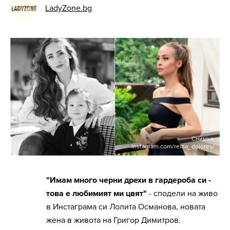
LadyZone.bg
Снимка:
instagram.com/reina_dolores/
"Имам много черни дрехи в гардероба си -
това е любимият ми цвят"
- сподели на живо
в Инстаграма си Лолита Османова, новата
жена в живота на Григор Димитров.