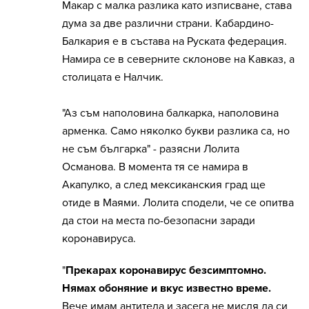
Макар с малка разлика като изписване, става
дума за две различни страни. Кабардино-
Балкария е в състава на Руската федерация.
Намира се в северните склонове на Кавказ, а
столицата е Налчик.
"Аз съм наполовина балкарка, наполовина
арменка. Само няколко букви разлика са, но
не съм българка" - разясни Лолита
Османова. В момента тя се намира в
Акапулко, а след мексиканския град ще
отиде в Маями. Лолита сподели, че се опитва
да стои на места по-безопасни заради
коронавируса.
"
Прекарах коронавирус безсимптомно.
Нямах обоняние и вкус известно време.
Вече имам антитела и засега не мисля да си