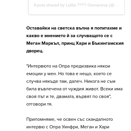
Оставайки на светска вълна я попитахме и
какво е мнението й за случващото се с
Меган Маркъл, принц Хари и Бъкингамския
дворец.
"Интервюто на Опра предизвика някои
емоции у мен. Но това е нещо, което се
случва някъде там, далеч. Никога не съм
била въвлечена от чуждия живот. Всеки има
своя път и те, двамата, вървят по своя",
отговори тя.
Припомняме, че освен със скандалното
интервю с Опра Уинфри, Меган и Хари