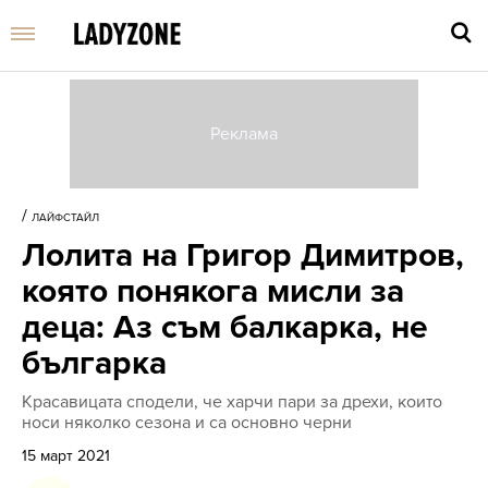
Въве
търс
/
ЛАЙФСТАЙЛ
дума
Лолита на Григор Димитров,
и
нати
която понякога мисли за
Enter
деца: Аз съм балкарка, не
българка
Красавицата сподели, че харчи пари за дрехи, които
носи няколко сезона и са основно черни
15 март 2021