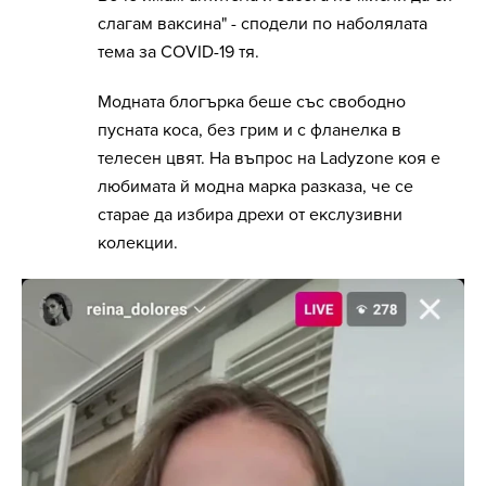
слагам ваксина" - сподели по наболялата
тема за COVID-19 тя.
Модната блогърка беше със свободно
пусната коса, без грим и с фланелка в
телесен цвят. На въпрос на Ladyzone коя е
любимата й модна марка разказа, че се
старае да избира дрехи от екслузивни
колекции.