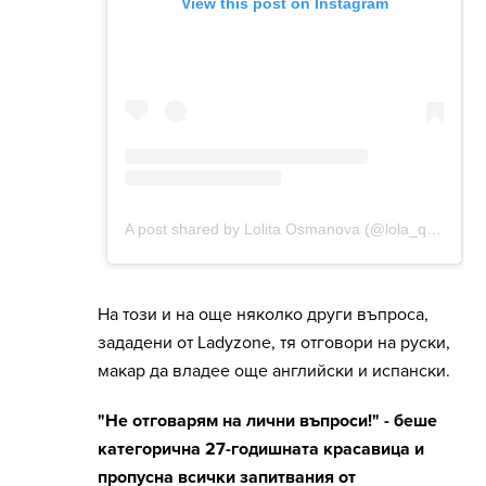
На този и на още няколко други въпроса,
зададени от Ladyzone, тя отговори на руски,
макар да владее още английски и испански.
"Не отговарям на лични въпроси!" - беше
категорична 27-годишната красавица и
пропусна всички запитвания от