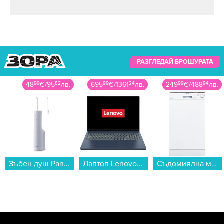
РАЗГЛЕДАЙ БРОШУРАТА
695
99
€
/
1361
24
лв.
249
99
€
/
488
94
лв.
249
99
€
/
488
94
лв.
Лаптоп Lenovo IDEAPAD SLIM 3 16AHP10 83KB002VBM , 1000GB SSD , 16.00 , 24 , AMD Radeon 780M Graphics , AMD Ryzen 7 8840HS OCTA CORE , Без OS...
Съдомиялна машина Finlux DWF 4561AWH , 10 комплекта, 450 Ш, мм, E...
Телевизор Hisense 43E7Q , 109 см, 3840x2160 UHD-4K , 43 inch, QLED ...