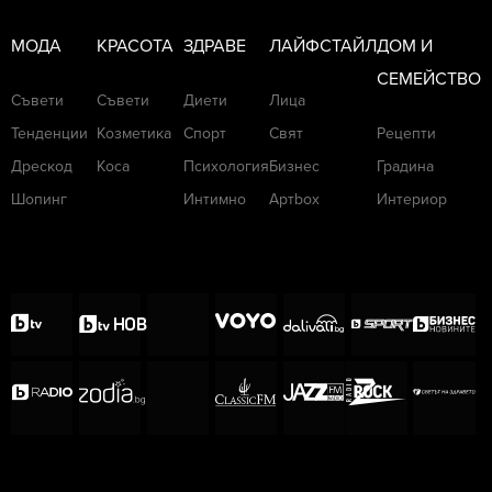
МОДА
КРАСОТА
ЗДРАВЕ
ЛАЙФСТАЙЛ
ДОМ И
СЕМЕЙСТВО
Съвети
Съвети
Диети
Лица
Тенденции
Козметика
Спорт
Свят
Рецепти
Дрескод
Коса
Психология
Бизнес
Градина
Шопинг
Интимно
Артbox
Интериор