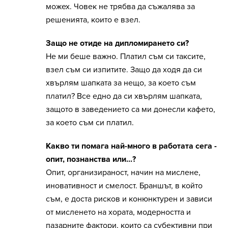
можех. Човек не трябва да съжалява за
решенията, които е взел.
Защо не отиде на дипломирането си?
Не ми беше важно. Платил съм си таксите,
взел съм си изпитите. Защо да ходя да си
хвърлям шапката за нещо, за което съм
платил? Все едно да си хвърлям шапката,
защото в заведението са ми донесли кафето,
за което съм си платил.
Какво ти помага най-много в работата сега -
опит, познанства или...?
Опит, организираност, начин на мислене,
иновативност и смелост. Браншът, в който
съм, е доста рисков и конюнктурен и зависи
от мисленето на хората, модерността и
пазарните фактори, които са субективни при