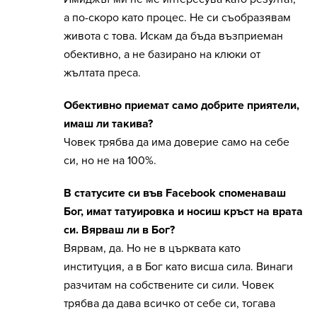
а по-скоро като процес. Не си съобразявам
живота с това. Искам да бъда възприеман
обективно, а не базирано на клюки от
жълтата преса.
Обективно приемат само добрите приятели,
имаш ли такива?
Човек трябва да има доверие само на себе
си, но не на 100%.
В статусите си във Facebook споменаваш
Бог, имат татуировка и носиш кръст на врата
си. Вярваш ли в Бог?
Вярвам, да. Но не в църквата като
институция, а в Бог като висша сила. Винаги
разчитам на собствените си сили. Човек
трябва да дава всичко от себе си, тогава