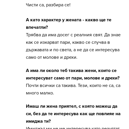
Чисти са, разбира се!
А като характер у жената - какво ще те
впечатли?
Трябва да има досег с реалния свят. Да знае
как се изкарват пари, какво се случва в
държавата и по света, а не да се интересува
само от молове и дрехи.
А има ли около теб такива жени, които се
интересуват само от пари, молове и дрехи?
Почти всички са такива. Тези, които не са, са
много малко.
Имаш ли жена приятел, с която можеш да
си, без да те интересува как ще повлияе на
имиджа ти?
Имиджът ми не ме интересува като резултат,