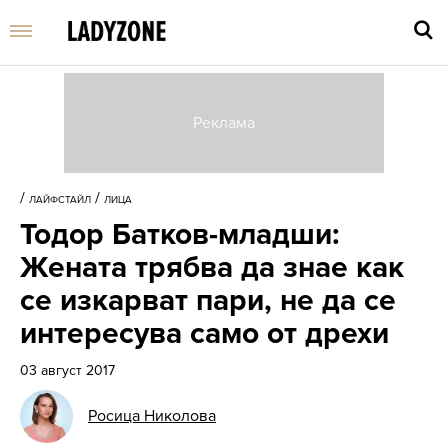
Въве
търс
/
/
ЛАЙФСТАЙЛ
ЛИЦА
дума
Тодор Батков-младши:
и
нати
Жената трябва да знае как
Enter
се изкарват пари, не да се
интересува само от дрехи
03 август 2017
Росица Николова