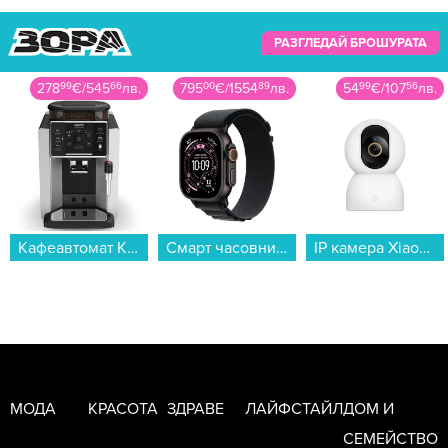
РАЗГЛЕДАЙ БРОШУРАТА
795
00
€
/
1554
89
лв.
54
99
€
/
107
56
лв.
269
99
€
/
528
06
лв.
Смарт часовник Apple Watch Ultra 3 49mm Black/Black Alpine Loop M mf0v4 , 1.98...
IP камера Xiaomi Smart Camera C701 BHR07X7EU...
Телевизор Sharp 43HL4765E , 108 см, 3840x2160 UHD-4K , 43 inch, Android , LED , Smart TV...
МОДА
КРАСОТА
ЗДРАВЕ
ЛАЙФСТАЙЛ
ДОМ И
СЕМЕЙСТВО