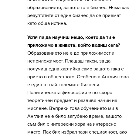
образованието, защото то е бизнес. Няма как
резултатите от един бизнес да се приемат
като обща истина.
Успя ли да научиш нещо, което да ти е
приложимо в живота, който водиш сега?
Образованието не е до приложимост и
неприложимост. Плащаш такси, за да
получиш една хартийка само защото така е
прието в обществото. Особено в Англия това
е един от най-големите бизнеси.
Политическата философия е по-скоро
теоретичен предмет и развива начин на
мислене. Въпреки това обучението ми в
Англия не е било загубено време, защото
съм бил с интересни хора на интересно
място. Пак бих избрал тази специалност, ако