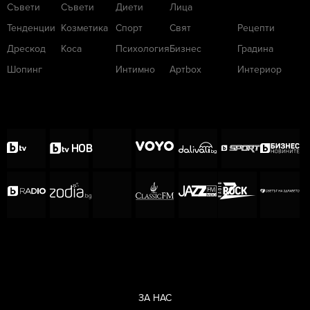
Съвети
Съвети
Диети
Лица
Тенденции
Козметика
Спорт
Свят
Рецепти
Дрескод
Коса
Психология
Бизнес
Градина
Шопинг
Интимно
Артbox
Интериор
ЗА НАС