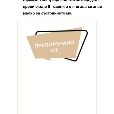
Шумахер пострада при тежък инцидент
преди около 8 години и от тогава се знае
малко за състоянието му
.