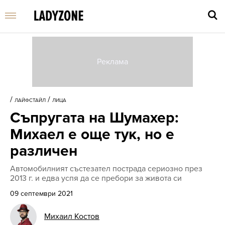
Въве
търс
/
/
ЛАЙФСТАЙЛ
ЛИЦА
дума
Съпругата на Шумахер:
и
нати
Михаел е още тук, но е
Enter
различен
Автомобилният състезател пострада сериозно през
2013 г. и едва успя да се пребори за живота си
09 септември 2021
Михаил Костов