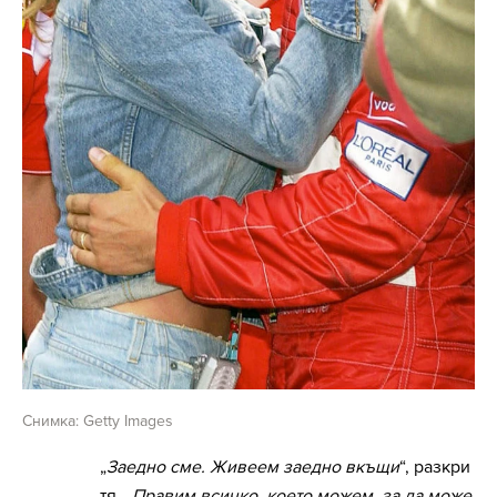
Снимка: Getty Images
„
Заедно сме. Живеем заедно вкъщи
“, разкри
тя. „
Правим всичко, което можем, за да може