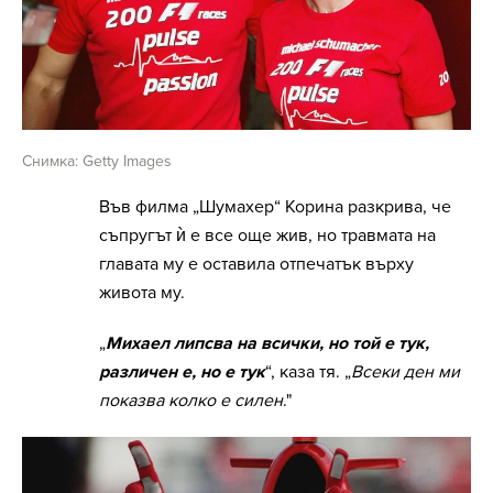
Снимка: Getty Images
Във филма „Шумахер“ Корина разкрива, че
съпругът ѝ е все още жив, но травмата на
главата му е оставила отпечатък върху
живота му.
„
Михаел липсва на всички, но той е тук,
различен е, но е тук
“, каза тя. „
Всеки ден ми
показва колко е силен
."