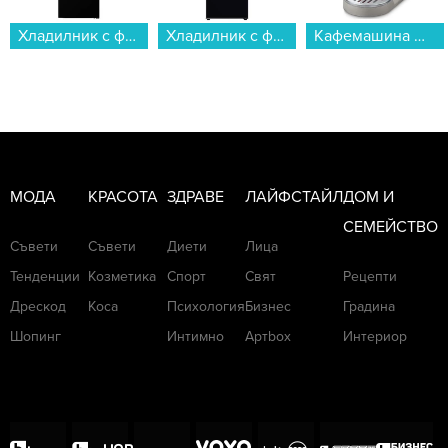
Хладилник с фризер Samsung RB34C7B5E22/EF , 344 l, E , No Frost , Черен...
Кафемашина DeLonghi EC890.M...
Смартфон Xiaomi 17T 256/12 BLACK MZB0NOCEU , 12 GB, 256 GB...
МОДА
КРАСОТА
ЗДРАВЕ
ЛАЙФСТАЙЛ
ДОМ И
СЕМЕЙСТВО
Съвети
Съвети
Диети
Лица
Тенденции
Козметика
Спорт
Свят
Рецепти
Дрескод
Коса
Психология
Бизнес
Градина
Шопинг
Интимно
Артbox
Интериор