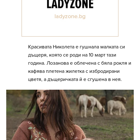
Красивата Николета е гушнала малката си
дъщеря, която се роди на 10 март тази
година. Лозанова е облечена с бяла рокля и
кафява плетена жилетка с избродирани
цветя, а дъщеричката й е сгушена в нея.