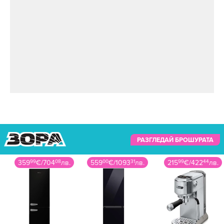
Горещите
снимки на
Николета
Лозанова от
Санторини
През март Ники Михайлов за пръв път стана
баща. Николета Лозанова го дари с дъщеря
РАЗГЛЕДАЙ БРОШУРАТА
им Борислава, която кръстиха на бащата на
футболиста -бившия вратар и президент на
559
00
€
/
1093
31
лв.
215
99
€
/
422
44
лв.
699
99
€
/
1369
07
лв.
Българския футболен съюз Борислав
Михайлов.