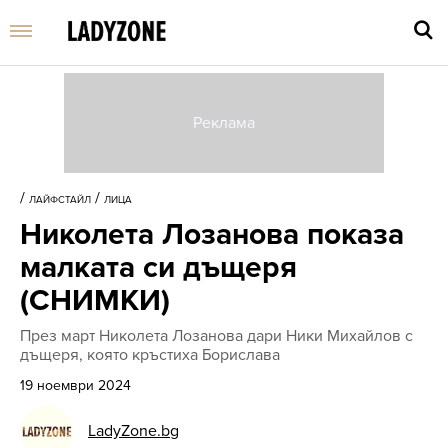
Въве
търс
/
/
ЛАЙФСТАЙЛ
ЛИЦА
дума
Николета Лозанова показа
и
нати
малката си дъщеря
Enter
(СНИМКИ)
През март Николета Лозанова дари Ники Михайлов с
дъщеря, която кръстиха Борислава
19 ноември 2024
LadyZone.bg