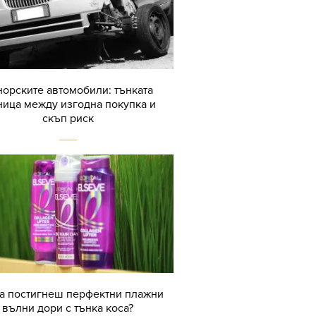
орските автомобили: тънката
ница между изгодна покупка и
скъп риск
да постигнеш перфектни плажни
вълни дори с тънка коса?