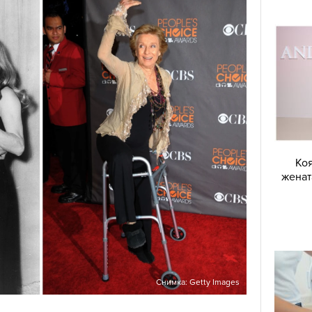
Коя
женат
Снимка: Getty Images