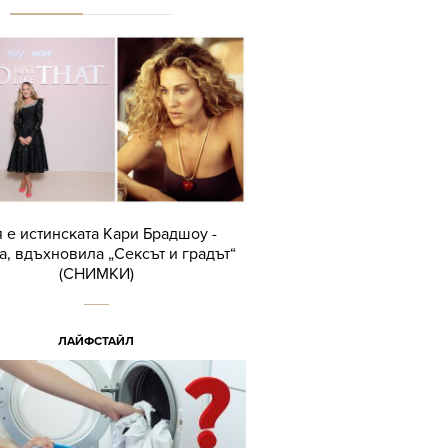
 е истинската Кари Брадшоу -
а, вдъхновила „Сексът и градът“
(СНИМКИ)
ЛАЙФСТАЙЛ