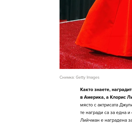
Снимка: Getty Images
Както знаете, награди
в Америка, а Клорис Ли
място с актрисата Джули
те награди са за една и
Лийчман е наградена з