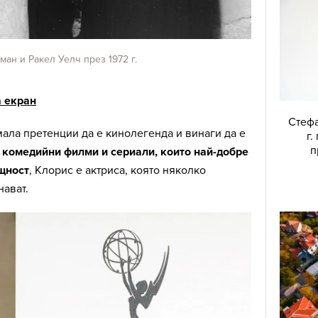
ан и Ракел Уелч през 1972 г.
а екран
Стефа
мала претенции да е кинолегенда и винаги да е
г.
п
 комедийни филми и сериали, които най-добре
щност
, Клорис е актриса, която няколко
ават.