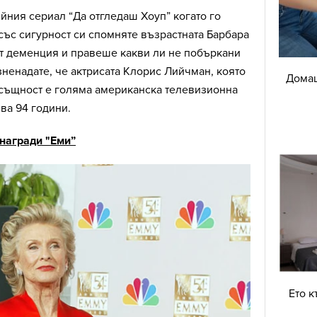
йния сериал “Да отгледаш Хоуп” когато го
със сигурност си спомняте възрастната Барбара
от деменция и правеше какви ли не побъркани
ненадате, че актрисата Клорис Лийчман, която
Домаш
същност е голяма американска телевизионна
ва 94 години.
 награди "Еми”
Ето к