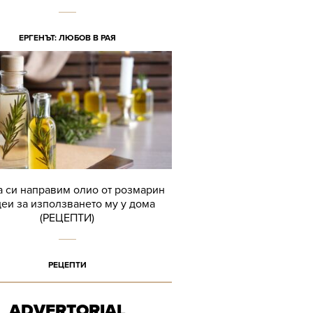
ЕРГЕНЪТ: ЛЮБОВ В РАЯ
а си направим олио от розмарин
деи за използването му у дома
(РЕЦЕПТИ)
РЕЦЕПТИ
ADVERTORIAL