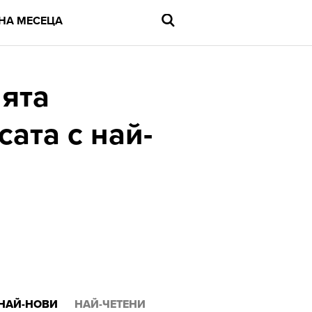
НА МЕСЕЦА
лята
сата с най-
Въведете
търсената
дума
и
натиснете
Enter
НАЙ-НОВИ
НАЙ-ЧЕТЕНИ