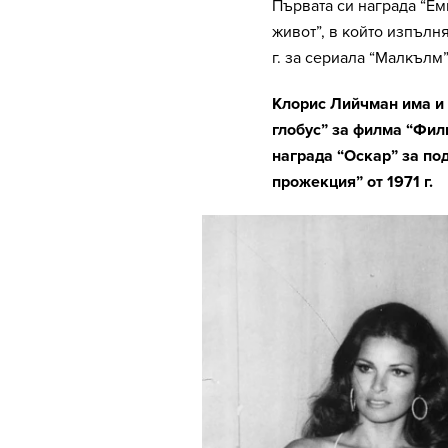
Първата си награда “Еми
живот”, в който изпълн
г. за сериала “Малкълм”
Клорис Лийчман има и 
глобус” за филма “Фили
награда “Оскар” за п
прожекция” от 1971 г.