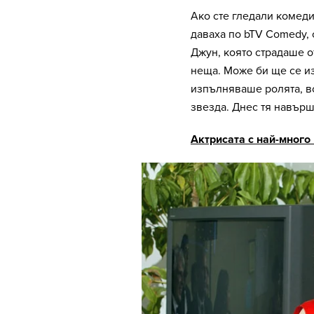
Ако сте гледали комеди
даваха по bTV Comedy, 
Джун, която страдаше 
неща. Може би ще се из
изпълняваше ролята, в
звезда. Днес тя навърш
Актрисата с най-много