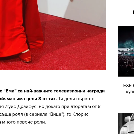
EXE 
те “Еми” са най-важните телевизионни награди
кул
йчман има цели 8 от тях.
Тя дели първото
я Луис-Драйфус, но докато при втората 6 от 8-
 съща роля (в сериала “Вице”), то Клорис
а много повече роли.