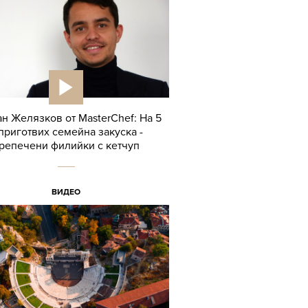
н Желязков от MasterChef: На 5
 приготвих семейна закуска -
репечени филийки с кетчуп
ВИДЕО