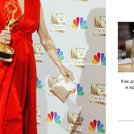
Как д
и и