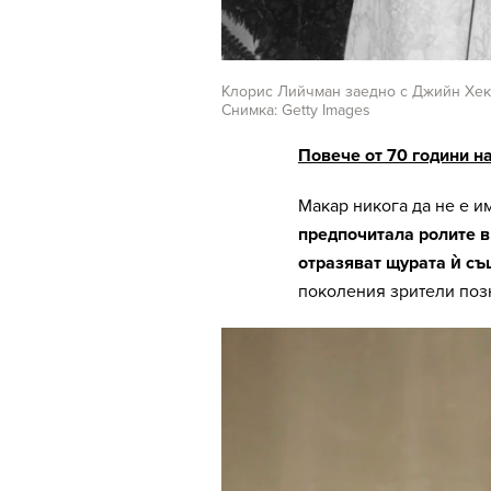
Клорис Лийчман заедно с Джийн Хекм
Снимка: Getty Images
Повече от 70 години н
Макар никога да не е и
предпочитала ролите в
отразяват щурата ѝ съ
поколения зрители позн