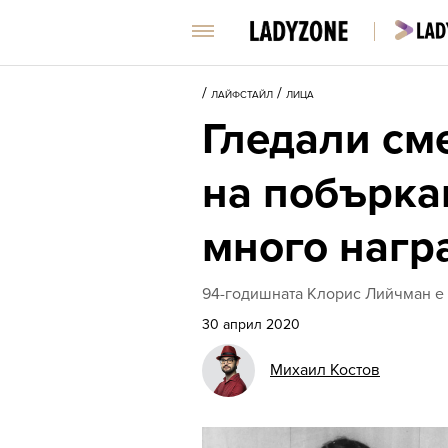
/
/
ЛАЙФСТАЙЛ
ЛИЦА
Гледали см
на побъркан
много нагр
94-годишната Клорис Лийчман е д
30 април 2020
Михаил Костов