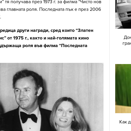
” тя получава през 1973 г. за филма “Чисто нов
ява главната роля. Последната пък е през 2006
.
редица други награди, сред които “Златен
Дон
с” от 1975 г., както и най-голямата кино
гра
оддържаща роля във филма “Последната
Как 