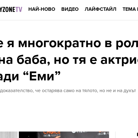
НАЙ-НОВО
ВИДЕО
ЛАЙФСТАЙЛ
ТЕМА 
е я многократно в ро
а баба, но тя е актри
ади “Еми”
оказателство, че остарява само на тялото, но не и на духът