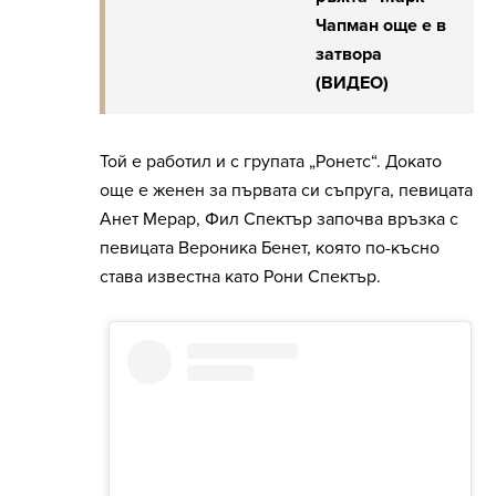
Чапман още е в
затвора
(ВИДЕО)
Той е работил и с групата „Ронетс“. Докато
още е женен за първата си съпруга, певицата
Анет Мерар, Фил Спектър започва връзка с
певицата Вероника Бенет, която по-късно
става известна като Рони Спектър.