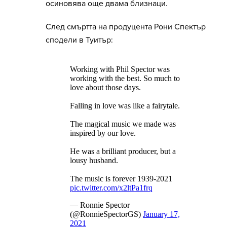
осиновява още двама близнаци.
След смъртта на продуцента Рони Спектър
сподели в Туитър: