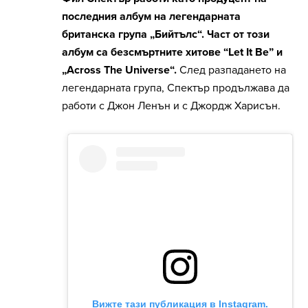
последния албум на легендарната
британска група „Бийтълс“. Част от този
албум са безсмъртните хитове “Let It Be” и
„Across The Universe“.
След разпадането на
легендарната група, Спектър продължава да
работи с Джон Ленън и с Джордж Харисън.