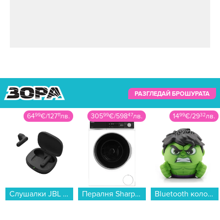
продуцента чува изстрел в къщата, а няколко
секунди по-късно Фил Спектър излиза навън
и заявява:
„Май току-що убих човек“
.
РАЗГЛЕДАЙ БРОШУРАТА
64
99
€
/
127
11
лв.
305
99
€
/
598
47
лв.
14
99
€
/
29
32
лв.
Слушалки JBL Vibe Flex 2 Black JBLVFLEX2BLK , Bluetooth , IN-EAR (ТАПИ)...
Пералня Sharp ES-NFB814AWNA , 1400 об./мин., 8.00 kg, A , Бял...
Bluetooth колонка Bitty Boomers Hulk - BITTYHULK...