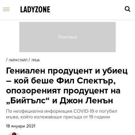
Въве
търс
/
/
ЛАЙФСТАЙЛ
ЛИЦА
дума
Гениален продуцент и убиец
и
нати
– кой беше Фил Спектър,
Enter
опозореният продуцент на
„Бийтълс“ и Джон Ленън
По неофициална информация COVID-19 е погубил
мъжа, който излежаваше присъда от 19 години
18 януари 2021