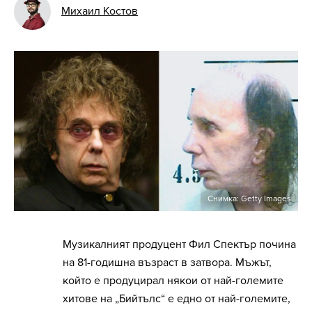
Михаил Костов
Снимка: Getty Images
Музикалният продуцент Фил Спектър почина
на 81-годишна възраст в затвора. Мъжът,
който е продуцирал някои от най-големите
хитове на „Бийтълс“ е едно от най-големите,