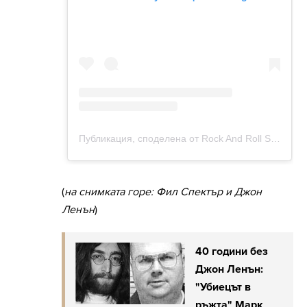
(
на снимката горе: Фил Спектър и Джон
Ленън
)
40 години без
Джон Ленън:
"Убиецът в
ръжта" Марк