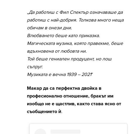
„
Да работиш с Фил Спектър означаваше да
работиш с най-добрия. Толкова много неща
обичам в онези дни.
Влюбването беше като приказка.
Магическата музика, която правехме, беше
вдъхновена от любовта ни.
Той беше гениален продуцент, но лош
съпруг.
Музиката е вечна 1939 – 2021
“
Макар да са перфектна двойка в
професионално отношение, бракът им
изобщо не е щастлив, както става ясно от
съобщението ѝ
.