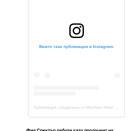
Фил Спектър работи като продуцент на