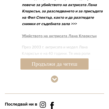
повече за убийството на актрисата Лана
Кларксън, за разследването и за присъдата
на Фил Спектър, както и да разгледате
снимки от съдебната зала >>>
Убийството на актрисата Лана Кларксън
През 2003 г. актрисата и модел Лана
Кларксън е на 40 години. Тя има роли
предимно в телевизията.
Продължи да четеш
Последвай ни в