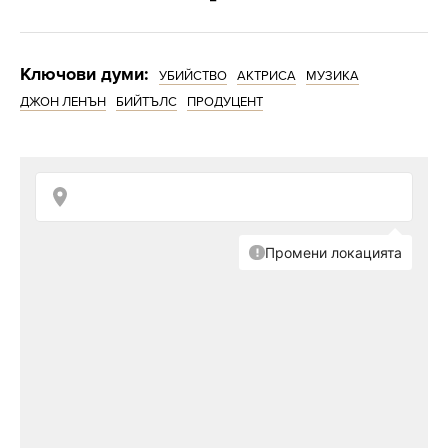
Ключови думи:
УБИЙСТВО
АКТРИСА
МУЗИКА
ДЖОН ЛЕНЪН
БИЙТЪЛС
ПРОДУЦЕНТ
Рано сутринта на 3 февруари актрисата се
запознава с Фил Спектър и отива с него в
имението му. Малко по-късно шофьорът на