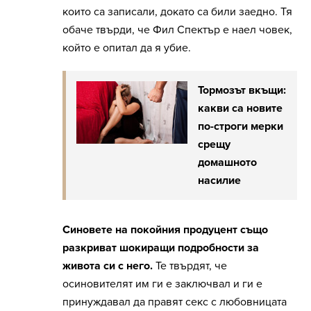
които са записали, докато са били заедно. Тя
обаче твърди, че Фил Спектър е наел човек,
който е опитал да я убие.
Тормозът вкъщи:
какви са новите
по-строги мерки
срещу
домашното
насилие
Синовете на покойния продуцент също
разкриват шокиращи подробности за
живота си с него.
Те твърдят, че
осиновителят им ги е заключвал и ги е
принуждавал да правят секс с любовницата