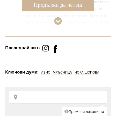
вдъхновено от най-айконик видеа в света за
Продължи да четеш
всички времена. Епохата на 80-те години
винаги е било моето десетилетие. Време, в
което пораснах като човек и храних сетивата
си с музика и видеа от MTV. Пожелавам ви
незабравими моменти и красиви спомени с
тази ми песен“ – сподели звездата пред
Последвай ни в
своите фенове.
Ключови думи:
АЗИС
МРЪСНИЦА
НОРА ШОПОВА