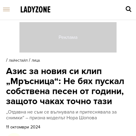
Въве
търс
/
/
ЛАЙФСТАЙЛ
ЛИЦА
дума
Азис за новия си клип
и
нати
„Мръсница“: Не бях пускал
Enter
собствена песен от години,
защото чаках точно тази
„Отдавна не съм се вълнувала и притеснявала за
снимки“ – призна моделът Нора Шопова
11 октомври 2024