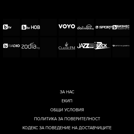
ЗА НАС
ЕКИП
Снимка: instagram.com/azis_online_new/
ОБЩИ УСЛОВИЯ
„Петъчно ви споделям едно огромно
ПОЛИТИКА ЗА ПОВЕРИТЕЛНОСТ
предизвикателство, в което се впуснах
КОДЕКС ЗА ПОВЕДЕНИЕ НА ДОСТАВЧИЦИТЕ
наскоро. Преди години отказах да се снимам