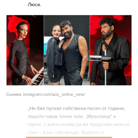
Люси.
Снимка: instagram.com/azis_online_new/
„Не бях пускал собствена песен от години,
защото чаках точно тази. „Мръсница“ е
парче, с което искам да ви представя моя си
стил – Азис отвсякъде. Видеото е