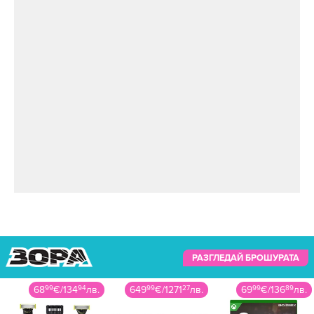
Снимка: instagram.com/azis_online_new/
“Най-якият хит! Топ“ – възкликна колегата му
Тони Стораро.
РАЗГЛЕДАЙ БРОШУРАТА
68
99
€
/
134
94
лв.
649
99
€
/
1271
27
лв.
69
99
€
/
136
89
лв.