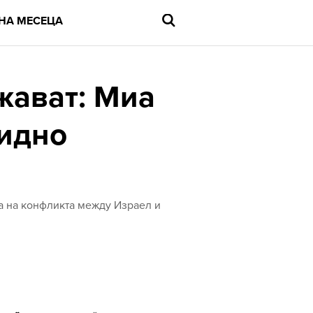
НА МЕСЕЦА
жават: Миа
цидно
Въведете
търсената
дума
и
натиснете
Enter
на на конфликта между Израел и