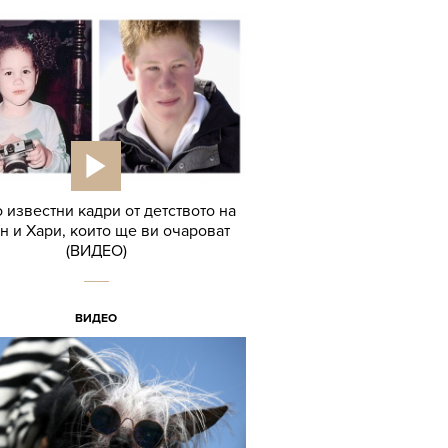
 известни кадри от детството на
н и Хари, които ще ви очароват
(ВИДЕО)
ВИДЕО