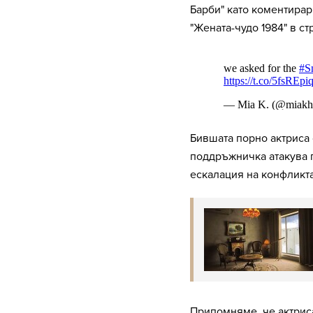
Барби" като коментира
"Жената-чудо 1984" в с
Бившата порно актриса 
поддръжничка атакува п
ескалация на конфликта
Припомняме, че актриса