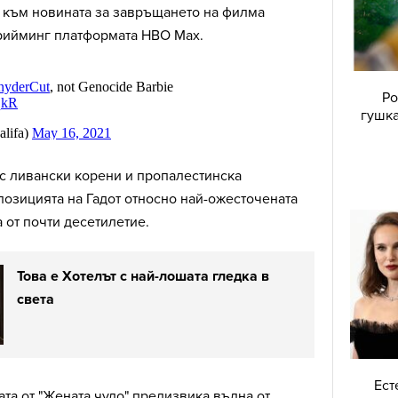
р към новината за завръщането на филма
трийминг платформата HBO Max.
Ро
гушка
с ливански корени и пропалестинска
озицията на Гадот относно най-ожесточената
 от почти десетилетие.
Това е Хотелът с най-лошата гледка в
света
Ест
та от "Жената чудо" предизвика вълна от