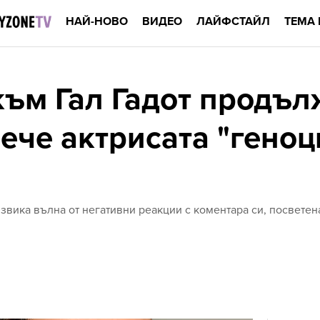
НАЙ-НОВО
ВИДЕО
ЛАЙФСТАЙЛ
ТЕМА 
към Гал Гадот продъл
ече актрисата "гено
извика вълна от негативни реакции с коментара си, посвете