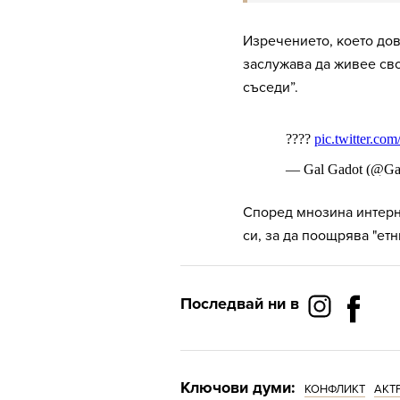
Изречението, което до
заслужава да живее св
съседи”.
Според мнозина интерн
си, за да поощрява "етн
Последвай ни в
Ключови думи:
КОНФЛИКТ
АКТ