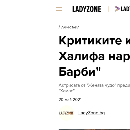
/
ЛАЙФСТАЙЛ
Критиките 
Халифа нар
Барби"
Актрисата от "Жената чудо" пред
"Хамас".
20 май 2021
LadyZone.bg