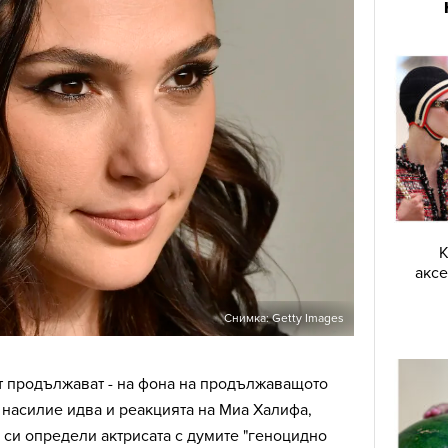
К
аксе
Снимка: Getty Images
т продължават - на фона на продължаващото
насилие идва и реакцията на Миа Халифа,
 си определи актрисата с думите "геноцидно