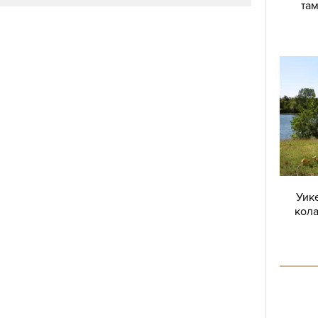
там
Уике
кола