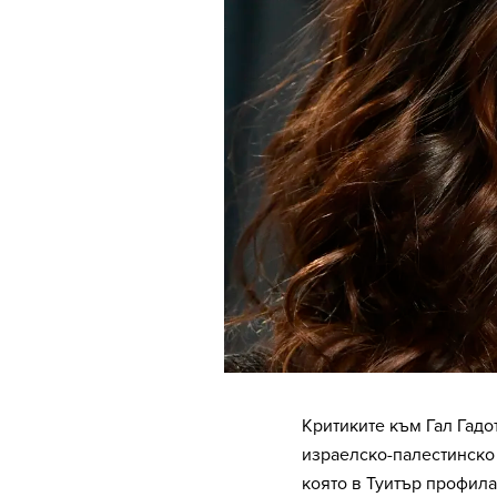
Критиките към Гал Гадо
израелско-палестинско 
която в Туитър профила