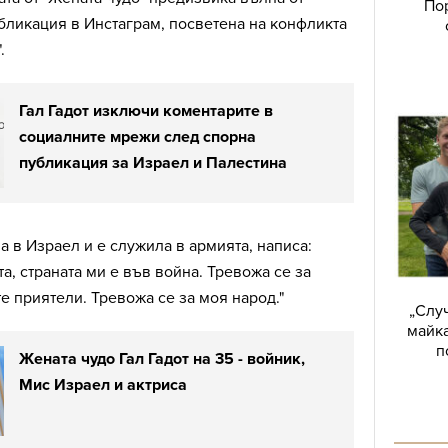
Пор
бликация в Инстаграм, посветена на конфликта
.
Гал Гадот изключи коментарите в
социалните мрежи след спорна
публикация за Израел и Палестина
на в Израел и е служила в армията, написа:
а, страната ми е във война. Тревожа се за
те приятели. Тревожа се за моя народ."
„Случ
майка
п
Жената чудо Гал Гадот на 35 - войник,
Мис Израел и актриса