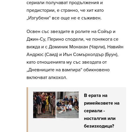
сериали получават продължения и
предистории, е странно, че хит като
„Изгубени“ все още не е съживен.
Освен със звездите в ролите на Сойър и
Джин-Су, Перино сподели, че понякога се
вижда и с Доминик Монахан (Чарли), Навийн
Андрюс (Саид) и Иън Сомърхолдър (Буун),
като отношенията му със звездата от
„Дневниците на вампира“ обикновено
включват алкохол.
В ерата на
римейковете на
сериали -
носталгия или
безизходица?