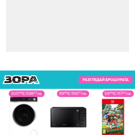
РАЗГЛЕДАЙ БРОШУРАТА
99
99
€
/
195
57
лв.
59
99
€
/
117
34
лв.
14
99
€
/
29
32
лв.