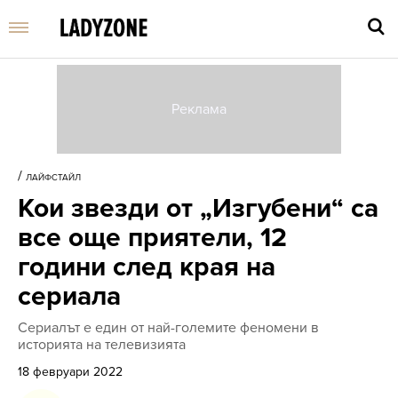
Въве
търс
/
ЛАЙФСТАЙЛ
дума
Кои звезди от „Изгубени“ са
и
нати
все още приятели, 12
Enter
години след края на
сериала
Сериалът е един от най-големите феномени в
историята на телевизията
18 февруари 2022