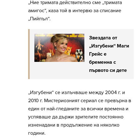
„Ние тримата действително сме „тримата
амигос“, каза той в интервю за списание
„Пийпъл“.
Звездата от
„Изгубени“ Маги
Грейс е
бременна с
първото си дете
„Изгубени“ се излъчваше между 2004 г. и
2010 г. Мистериозният сериал се превърна в
един от най-гледаните за всички времена и
успяваше да държи зрителите постоянно
изненадани в продължение на няколко
години.