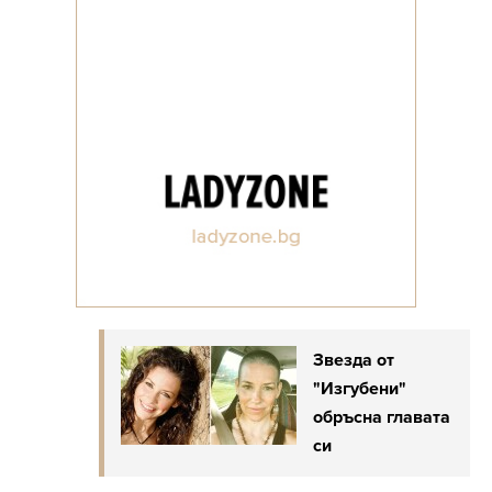
Звезда от
"Изгубени"
обръсна главата
си