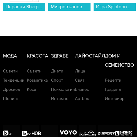
Микровълнова фурна Samsung MS23K3513AK/OL , 23 Литри, 800 W...
Игра Splatoon Raiders (NSW2)...
Bluetooth колонка Bitty Boomers Darth Vader - BITTYRVADER...
МОДА
КРАСОТА
ЗДРАВЕ
ЛАЙФСТАЙЛ
ДОМ И
СЕМЕЙСТВО
Съвети
Съвети
Диети
Лица
Тенденции
Козметика
Спорт
Свят
Рецепти
Дрескод
Коса
Психология
Бизнес
Градина
Шопинг
Интимно
Артbox
Интериор