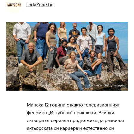
LadyZone.bg
Снимка: Getty Images
Минаха 12 години откакто телевизионният
феномен „Изгубени“ приключи. Всички
актьори от сериала продължиха да развиват
актьорската си кариера и естествено си