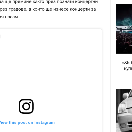
ва ще премине както през познати концертни
през градове, в които ще изнесе концерти за
ия насам.
EXE 
кул