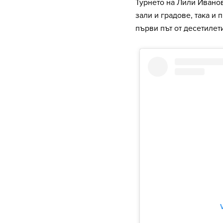
Турнето на Лили Ивано
зали и градове, така и 
първи път от десетилет