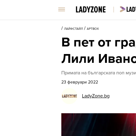
/
/
ЛАЙФСТАЙЛ
АРТBOX
В пет от гр
Лили Ивано
Примата на българската поп музи
23 февруари 2022
LadyZone.bg