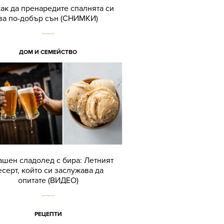
как да пренаредите спалнята си
за по-добър сън (СНИМКИ)
ДОМ И СЕМЕЙСТВО
шен сладолед с бира: Летният
есерт, който си заслужава да
опитате (ВИДЕО)
РЕЦЕПТИ