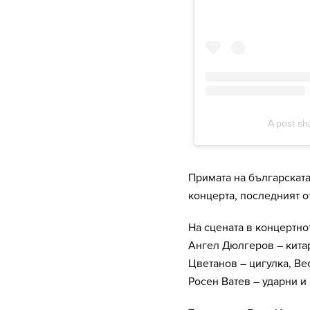
Примата на българскат
концерта, последният о
На сцената в концертнот
Ангел Дюлгеров – китар
Цветанов – цигулка, Ве
Росен Ватев – ударни и