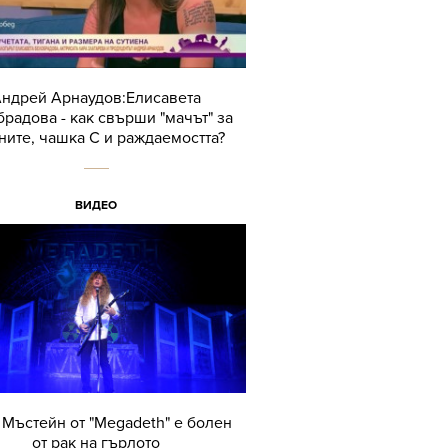
ндрей Арнаудов:Елисавета
радова - как свърши "мачът" за
ните, чашка С и раждаемостта?
ВИДЕО
Мъстейн от "Megadeth" е болен
от рак на гърлото