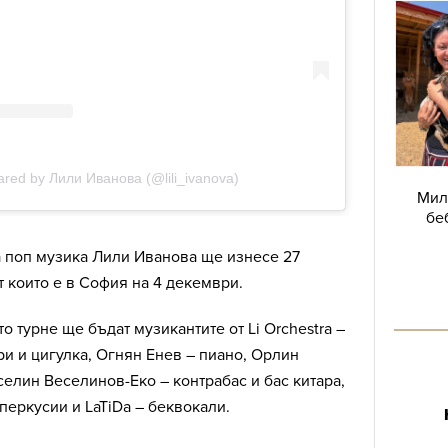
Мил
бе
а поп музика Лили Иванова ще изнесе 27
т които е в София на 4 декември.
о турне ще бъдат музикантите от Li Orchestra –
и и цигулка, Огнян Енев – пиано, Орлин
селин Веселинов-Еко – контрабас и бас китара,
 перкусии и LaTiDa – беквокали.