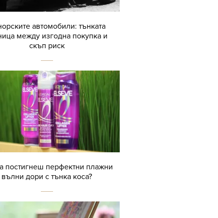
орските автомобили: тънката
ница между изгодна покупка и
скъп риск
да постигнеш перфектни плажни
вълни дори с тънка коса?