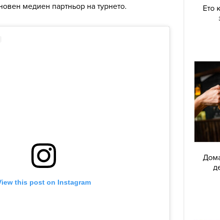
сновен медиен партньор на турнето.
Ето 
Дома
д