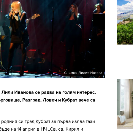
Снимка: Лилия Йотова
 Лили Иванова се радва на голям интерес.
ърговище, Разград, Ловеч и Кубрат вече са
родния си град Кубрат за първа изява тази
ъде на 14 април в НЧ „Св. св. Кирил и