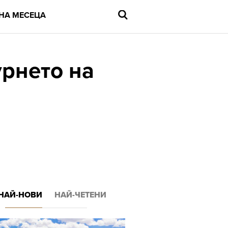
НА МЕСЕЦА
урнето на
Въведете
търсената
дума
и
натиснете
Enter
НАЙ-НОВИ
НАЙ-ЧЕТЕНИ