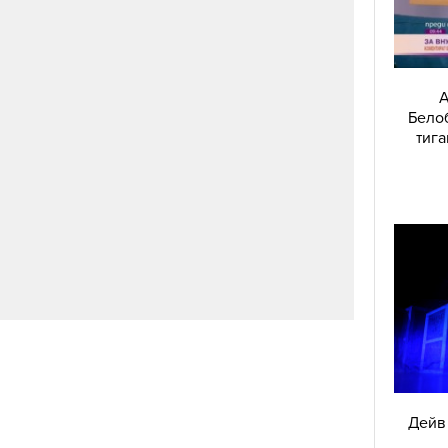
А
Белоб
тига
Дейв 