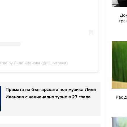
Дон
гра
Примата на българската поп музика Лили
Иванова с национално турне в 27 града
Как 