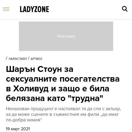
Въве
търс
/
/
ЛАЙФСТАЙЛ
АРТBOX
дума
Шарън Стоун за
и
нати
сексуалните посегателства
Enter
в Холивуд и защо е била
белязана като "трудна"
Неназован продуцент е настоявал тя да спи с актьор,
за да може сцените в съвместния им филм „да имат
по-добра химия“
19 март 2021