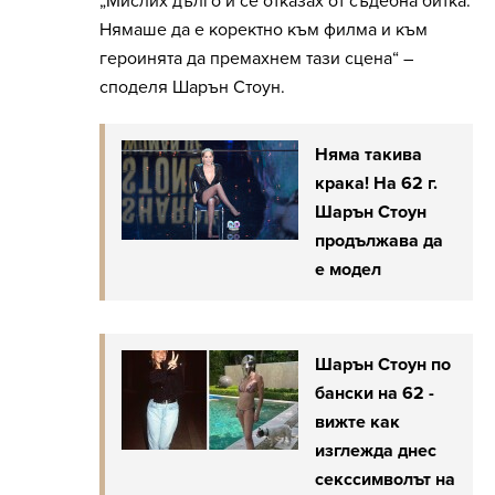
„Мислих дълго и се отказах от съдебна битка.
Нямаше да е коректно към филма и към
героинята да премахнем тази сцена“ –
споделя Шарън Стоун.
Няма такива
крака! На 62 г.
Шарън Стоун
продължава да
е модел
Шарън Стоун по
бански на 62 -
вижте как
изглежда днес
секссимволът на