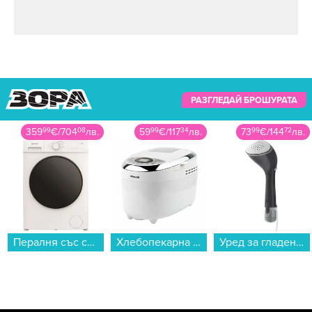
РАЗГЛЕДАЙ БРОШУРАТА
359
99
€
/
704
08
лв.
59
99
€
/
117
34
лв.
73
99
€
/
144
72
лв.
Пералня със сушилня Indesit IDMA 75624B MY TIME EE , 1400 об./мин., 5 kg, 7.00 kg, D , Бял...
Хлебопекарна Finlux FBM-1682W , 850 W, Капацитет: 750/1000/1250гр....
Уред за гладене с пара Philips STH7040/80...