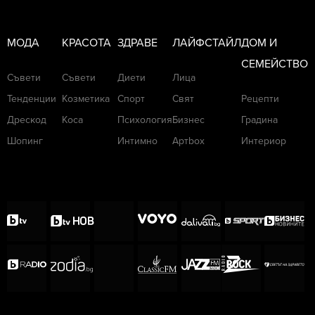
МОДА
КРАСОТА
ЗДРАВЕ
ЛАЙФСТАЙЛ
ДОМ И
СЕМЕЙСТВО
Съвети
Съвети
Диети
Лица
Тенденции
Козметика
Спорт
Свят
Рецепти
Дрескод
Коса
Психология
Бизнес
Градина
Шопинг
Интимно
Артbox
Интериор