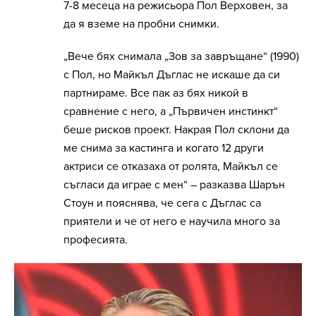
7-8 месеца на режисьора Пол Верховен, за
да я вземе на пробни снимки.
„Вече бях снимала „Зов за завръщане“ (1990)
с Пол, но Майкъл Дъглас не искаше да си
партнираме. Все пак аз бях никой в
сравнение с него, а „Първичен инстинкт“
беше рисков проект. Накрая Пол склони да
ме снима за кастинга и когато 12 други
актриси се отказаха от ролята, Майкъл се
съгласи да играе с мен“ – разказва Шарън
Стоун и пояснява, че сега с Дъглас са
приятели и че от него е научила много за
професията.