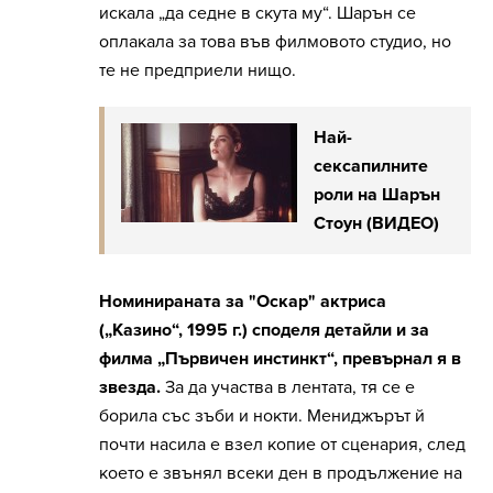
искала „да седне в скута му“. Шарън се
оплакала за това във филмовото студио, но
те не предприели нищо.
Най-
сексапилните
роли на Шарън
Стоун (ВИДЕО)
Номинираната за "Оскар" актриса
(„Казино“, 1995 г.) споделя детайли и за
филма „Първичен инстинкт“, превърнал я в
звезда.
За да участва в лентата, тя се е
борила със зъби и нокти. Мениджърът й
почти насила е взел копие от сценария, след
което е звънял всеки ден в продължение на