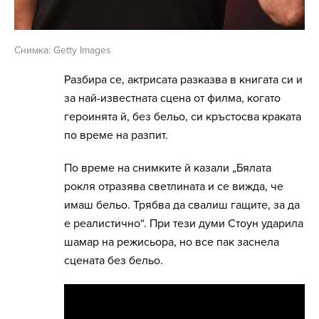
Снимка: Getty Images
Разбира се, актрисата разказва в книгата си и
за най-известната сцена от филма, когато
героинята й, без бельо, си кръстосва краката
по време на разпит.
По време на снимките й казали „Бялата
рокля отразява светлината и се вижда, че
имаш бельо. Трябва да свалиш гащите, за да
е реалистично“. При тези думи Стоун ударила
шамар на режисьора, но все пак заснела
сцената без бельо.