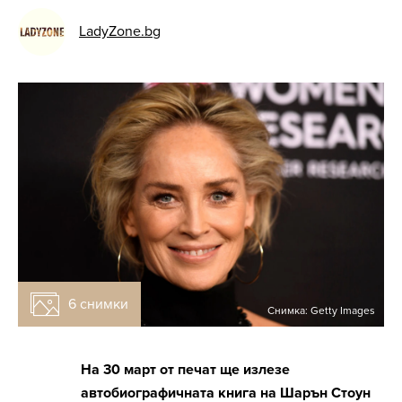
LadyZone.bg
6 снимки
Снимка: Getty Images
На 30 март от печат ще излезе
автобиографичната книга на Шарън Стоун