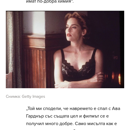
имат по-добра химия“.
Снимка: Getty Images
„Той ми сподели, че навремето е спал с Ава
Гарднър със същата цел и филмът се е
получил много добре. Само мисълта как е