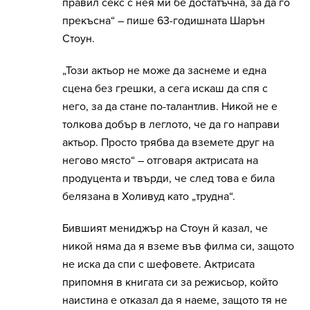
правил секс с нея ми бе достатъчна, за да го
прекъсна“ – пише 63-годишната Шарън
Стоун.
„Този актьор не може да заснеме и една
сцена без грешки, а сега искаш да спя с
него, за да стане по-талантлив. Никой не е
толкова добър в леглото, че да го направи
актьор. Просто трябва да вземете друг на
негово място“ – отговаря актрисата на
продуцента и твърди, че след това е била
белязана в Холивуд като „трудна“.
Бившият мениджър на Стоун й казал, че
никой няма да я вземе във филма си, защото
не иска да спи с шефовете. Актрисата
припомня в книгата си за режисьор, който
наистина е отказал да я наеме, защото тя не