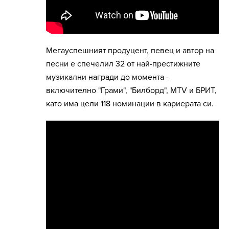
Mегауспешният продуцент, певец и автор на
песни е спечелил 32 от най-престижните
музикални награди до момента -
включително "Грами", "Билборд", MTV и БРИТ,
като има цели 118 номинации в кариерата си.