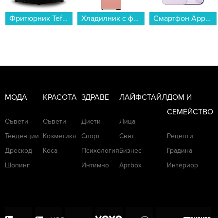
Хладилник с фризер LG GBG719MDNN*** , 352 l, D , No Frost...
Смартфон Apple iPhone 17 512GB Lavender mg6u4 , 512 GB, 8 GB...
Бойлер Елдом WHF08046FR 80L 3 KW , 3 , 77 , C , Хоризонтален...
МОДА
КРАСОТА
ЗДРАВЕ
ЛАЙФСТАЙЛ
ДОМ И
СЕМЕЙСТВО
Съвети
Съвети
Диети
Лица
Тенденции
Козметика
Спорт
Свят
Рецепти
Дрескод
Коса
Психология
Бизнес
Градина
Шопинг
Интимно
Артbox
Интериор