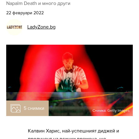
Napalm Death и много други
22 февруари 2022
LadyZone.bg
5 снимки
Снимка: Getty Images
Калвин Харис, най-успешният диджей и
продуцент на всички времена, ще