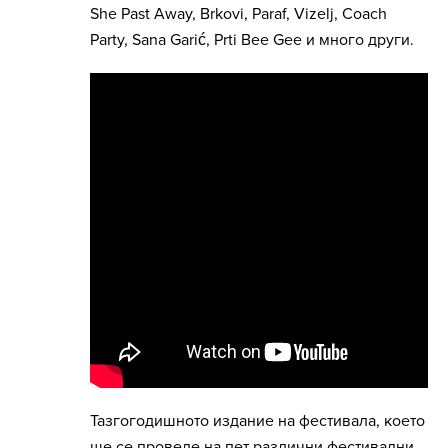
She Past Away, Brkovi, Paraf, Vizelj, Coach
Party, Sana Garić, Prti Bee Gee и много други.
Тазгогодишното издание на фестивала, което
ще се проведе на пет различни фестивални