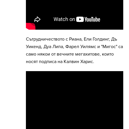
Сътрудничеството с Риана, Ели Голдинг, Дъ
Уикенд, Дуа Липа, Фарел Уилямс и "Мигос" са
само някои от вечните мегахитове, които
носят подписа на Калвин Харис.