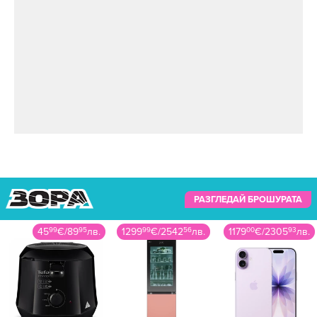
РАЗГЛЕДАЙ БРОШУРАТА
1299
99
€
/
2542
56
лв.
1179
00
€
/
2305
93
лв.
189
99
€
/
371
59
лв.