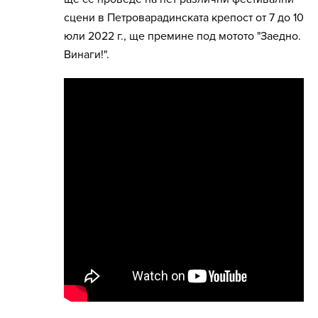
сцени в Петроварадинската крепост от 7 до 10
юли 2022 г., ще премине под мотото "Заедно.
Винаги!".