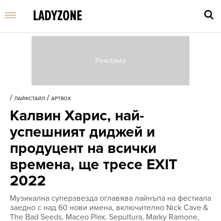
Въве
търс
/
/
ЛАЙФСТАЙЛ
АРТBOX
дума
Калвин Харис, най-
и
нати
успешният диджей и
Enter
продуцент на всички
времена, ще тресе EXIT
2022
Музикална суперзвезда оглавява лайнъпа на фестиала
заедно с над 60 нови имена, включително Nick Cave &
The Bad Seeds, Maceo Plex, Sepultura, Marky Ramone,