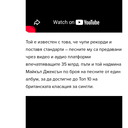
Той е известен с това, че чупи рекорди и
поставя стандарти – песните му са предавани
чрез видео и аудио платформи
впечатляващите 35 млрд. пъти и той надмина
Майкъл Джексън по броя на песните от един
албум, за да достигне до Топ 10 на
британската класация за сингли.