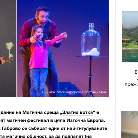
В
прежи
Снимка: Магична среща Златна котка
здание на Магична среща „
Златна котка
“ е
ят магичен фестивал в цяла Източна Европа.
 в Габрово се събират едни от най-титулуваните
а магична общност, за да подпалят (на