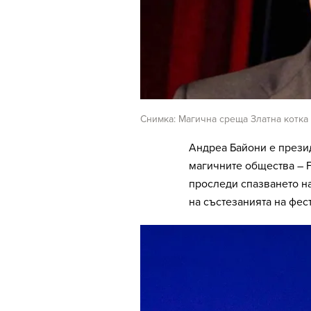
Снимка: Магична среща Златна котка
Андреа Байони е прези
магичните общества – 
проследи спазването н
на състезанията на фес