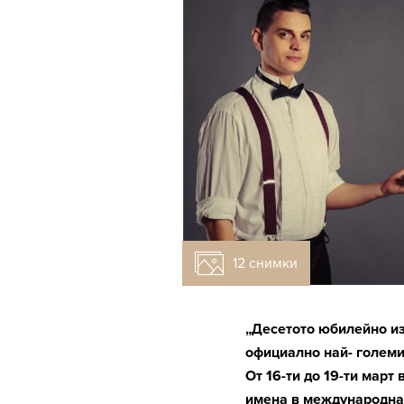
12 снимки
„Десетото юбилейно и
официално най- големи
От 16-ти до 19-ти март
имена в международнат