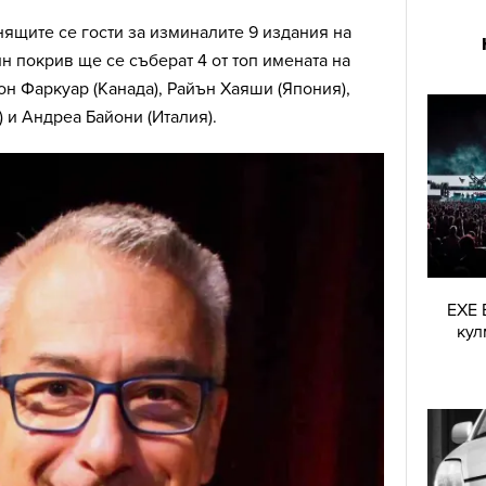
ящите се гости за изминалите 9 издания на
ин покрив ще се съберат 4 от топ имената на
н Фаркуар (Канада), Райън Хаяши (Япония),
 и Андреа Байони (Италия).
EXE 
кул