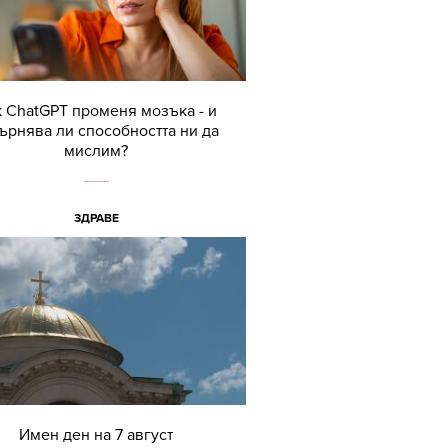
 ChatGPT променя мозъка - и
ърнява ли способността ни да
мислим?
ЗДРАВЕ
Имен ден на 7 август