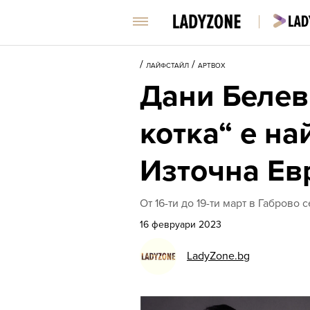
/
/
ЛАЙФСТАЙЛ
АРТBOX
Дани Белев
котка“ е на
Източна Ев
От 16-ти до 19-ти март в Габров
16 февруари 2023
LadyZone.bg