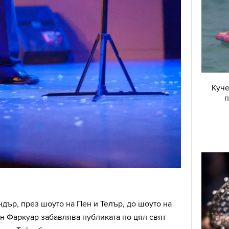
Куче
п
ндър, през шоуто на Пен и Телър, до шоуто на
 Фаркуар забавлява публиката по цял свят