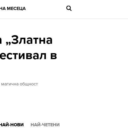
НА МЕСЕЦА
а „Златна
естивал в
Въведете
търсената
дума
и
натиснете
Enter
та магична общност
НАЙ-НОВИ
НАЙ-ЧЕТЕНИ