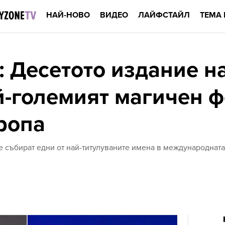
НАЙ-НОВО
ВИДЕО
ЛАЙФСТАЙЛ
ТЕМА 
: Десетото издание н
й-големият магичен ф
ропа
о се събират едни от най-титулуваните имена в международна