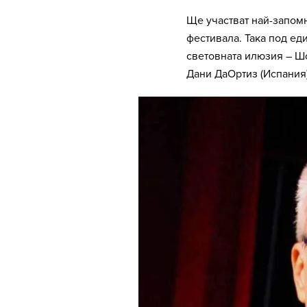
Ще участват най-запомн
фестивала. Така под ед
световната илюзия – Шо
Дани ДаОртиз (Испания)