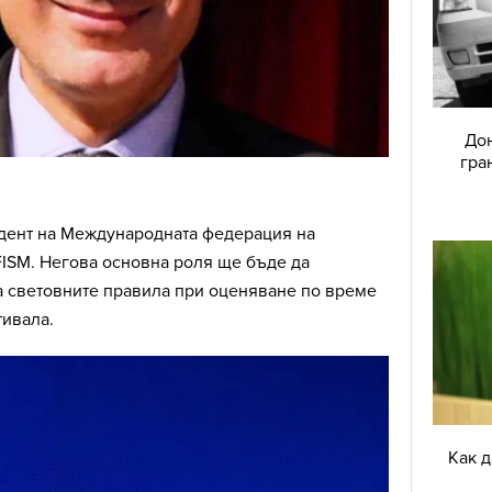
Дон
гра
дент на Международната федерация на
FISM. Негова основна роля ще бъде да
а световните правила при оценяване по време
тивала.
Как 