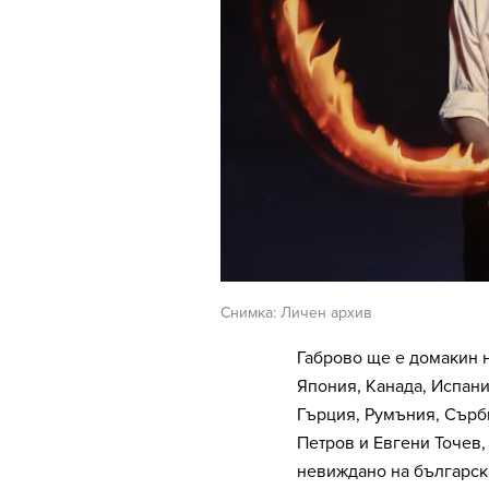
Снимка: Личен архив
Габрово ще е домакин н
Япония, Канада, Испани
Гърция, Румъния, Сърби
Петров и Евгени Точев
невиждано на българск