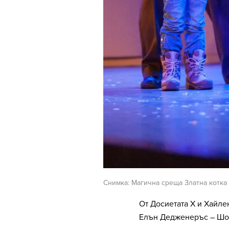
Снимка: Магична среща Златна котка
От Досиетата Х и Хайле
Елън Дедженеръс – Шон