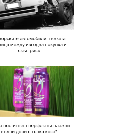
орските автомобили: тънката
ница между изгодна покупка и
скъп риск
да постигнеш перфектни плажни
вълни дори с тънка коса?