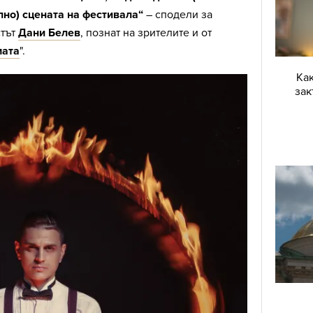
но) сцената на фестивала“
– сподели за
стът
Дани Белев
, познат на зрителите и от
ата
".
Как
зак