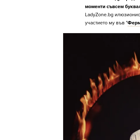
моменти съвсем буквал
LadyZone.bg илюзиони
участието му във "
Ферм