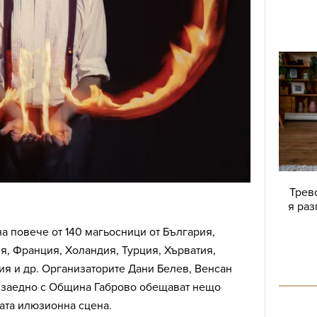
Трево
я раз
а повече от 140 магьосници от България,
я, Франция, Холандия, Турция, Хърватия,
я и др. Организаторите Дани Белев, Венсан
, заедно с Община Габрово обещават нещо
ата илюзионна сцена.