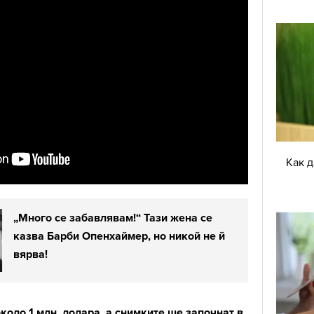
Как 
„Много се забавлявам!“ Тази жена се
казва Барби Опенхаймер, но никой не й
вярва!
коло 1 млн. долара, а снимките ще започнат в