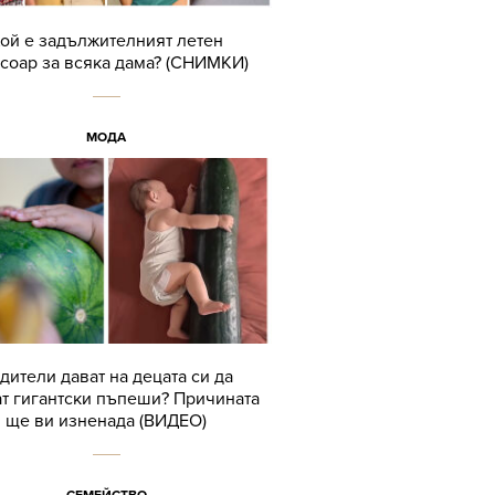
ой е задължителният летен
соар за всяка дама? (СНИМКИ)
МОДА
дители дават на децата си да
т гигантски пъпеши? Причината
ще ви изненада (ВИДЕО)