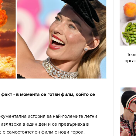
Тез
орга
 факт - в момента се готви филм, който се
окументална история за най-големите летни
о излязоха в един ден и се превърнаха в
 е самостоятелен филм с нови герои.