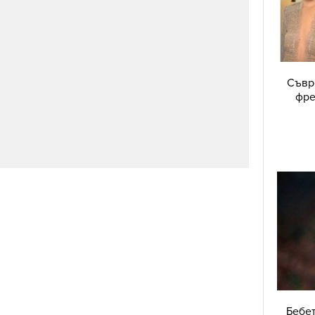
Съвре
фре
Бебет