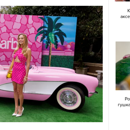
К
аксе
Ро
гушка