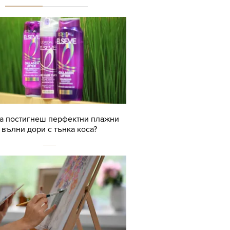
да постигнеш перфектни плажни
вълни дори с тънка коса?