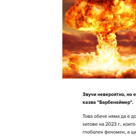
Звучи невероятно, но е
казва "Барбенаймер".
Това обаче няма да е д
хитове на 2023 г., коит
глобален феномен, а ще