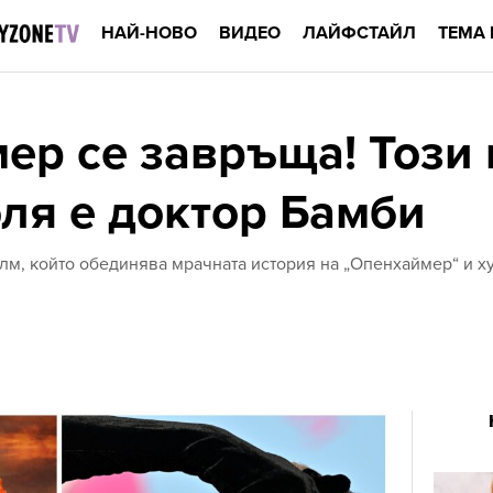
НАЙ-НОВО
ВИДЕО
ЛАЙФСТАЙЛ
ТЕМА 
ер се завръща! Този 
оля е доктор Бамби
м, който обединява мрачната история на „Опенхаймер“ и ху