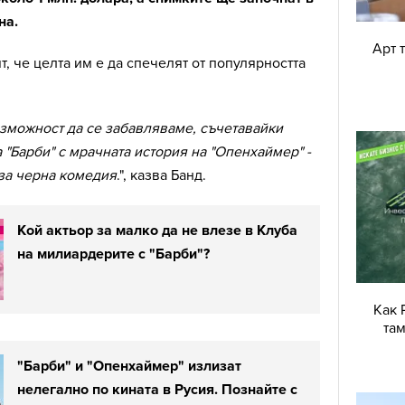
на.
Арт 
т, че целта им е да спечелят от популярността
ъзможност да се забавляваме, съчетавайки
 "Барби" с мрачната история на "Опенхаймер" -
за черна комедия
.", казва Банд.
Кой актьор за малко да не влезе в Клуба
на милиардерите с "Барби"?
Как 
там
"Барби" и "Опенхаймер" излизат
нелегално по кината в Русия. Познайте с