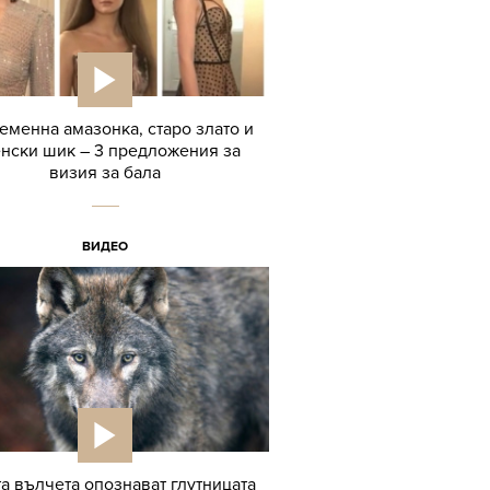
менна амазонка, старо злато и
нски шик – 3 предложения за
визия за бала
ВИДЕО
а вълчета опознават глутницата