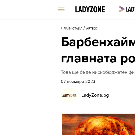
/
/
ЛАЙФСТАЙЛ
АРТBOX
Барбенхайм
главната р
Това ще бъде нискобюджетен фил
07 ноември 2023
LadyZone.bg