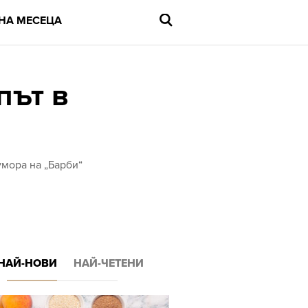
НА МЕСЕЦА
път в
Въведете
търсената
дума
и
мора на „Барби“
натиснете
Enter
НАЙ-НОВИ
НАЙ-ЧЕТЕНИ