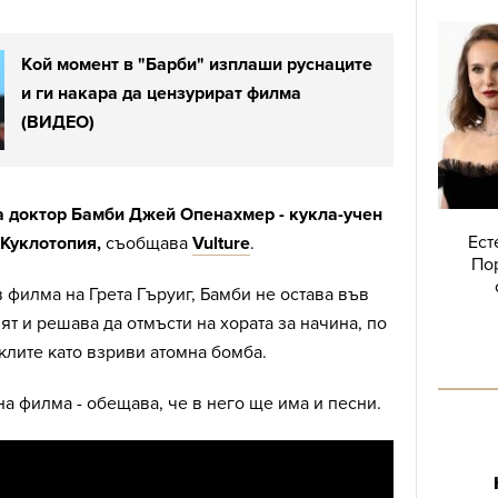
Кой момент в "Барби" изплаши руснаците
и ги накара да цензурират филма
(ВИДЕО)
а доктор Бамби Джей Опенахмер - кукла-учен
Ест
 Куклотопия,
съобщава
Vulture
.
Пор
в филма на Грета Гъруиг, Бамби не остава във
ят и решава да отмъсти на хората за начина, по
уклите като взриви атомна бомба.
на филма - обещава, че в него ще има и песни.