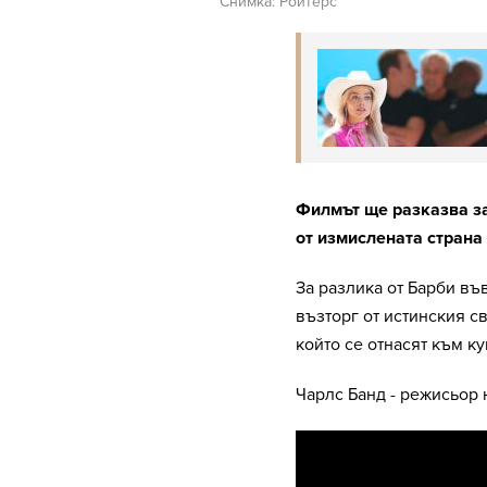
Снимка: Ройтерс
Филмът ще разказва з
от измислената страна
За разлика от Барби въ
възторг от истинския св
който се отнасят към к
Чарлс Банд - режисьор 